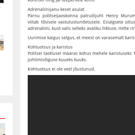
.
Adrenaliinijanu keset asulat
Pärnu politseijaoskonna patrullijuht Henry Mur
viitab tõsisele vastutustundetusele. Esialgsete ütl
adrenaliini, kuid valis selleks avaliku liikluse, mitte ri
Uurimise käigus selgus, et meest on varasemalt karis
Kohtuotsus ja karistus
Politsei taotlusel määras kohus mehele karistuseks 1
juhtimisõiguse kuueks kuuks.
Kohtuotsus ei ole veel jõustunud.