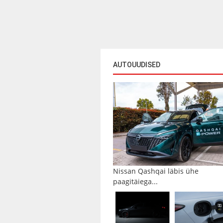
AUTOUUDISED
Nissan Qashqai läbis ühe
paagitäiega...