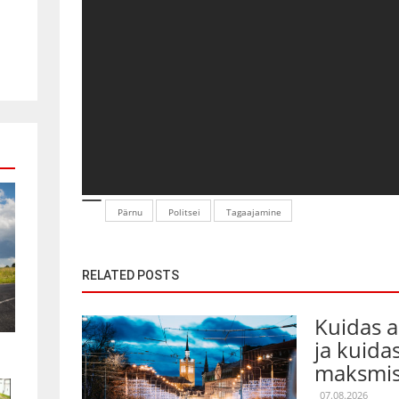
Pärnu
Politsei
Tagaajamine
RELATED POSTS
Kuidas 
ja kuida
maksmis
07.08.2026