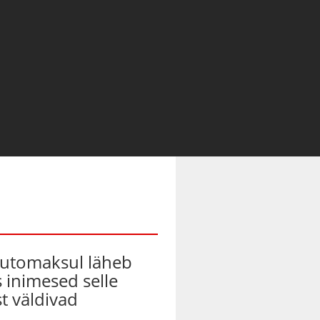
automaksul läheb
s inimesed selle
t väldivad