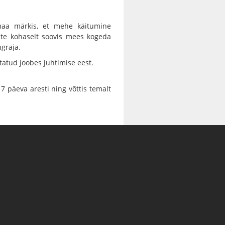
umaa märkis, et mehe käitumine
uste kohaselt soovis mees kogeda
ngraja.
tatud joobes juhtimise eest.
7 päeva aresti ning võttis temalt