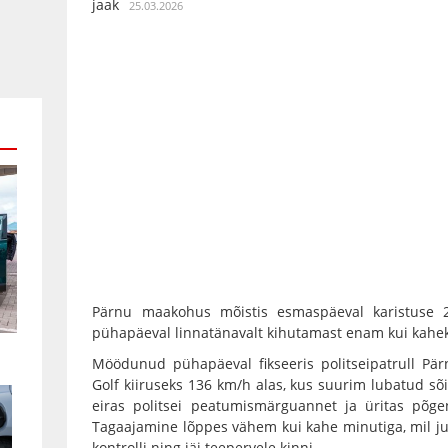
jaak
25.03.2026
Pärnu maakohus mõistis esmaspäeval karistuse 2
pühapäeval linnatänavalt kihutamast enam kui kahek
Möödunud pühapäeval fikseeris politseipatrull Pä
Golf kiiruseks 136 km/h alas, kus suurim lubatud sõ
eiras politsei peatumismärguannet ja üritas põg
Tagaajamine lõppes vähem kui kahe minutiga, mil juh
kontrolli ning jäi teepervele kinni.