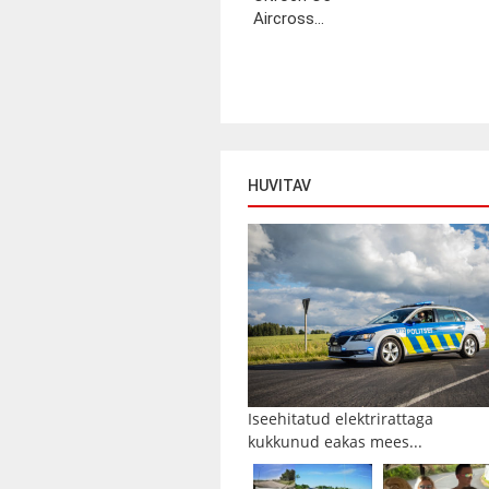
Aircross...
HUVITAV
Iseehitatud elektrirattaga
kukkunud eakas mees...