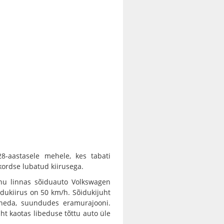
8-aastasele mehele, kes tabati
ordse lubatud kiirusega.
rnu linnas sõiduauto Volkswagen
idukiirus on 50 km/h. Sõidukijuht
eneda, suundudes eramurajooni.
t kaotas libeduse tõttu auto üle