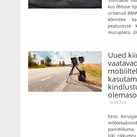
Stiilinäide lõ
kus õhtuse tip
üritanud BMW
kõnnitee k
peatusesse 
muruplatsi. Oh
Uued ki
vaatavad
mobiilte
kasutami
kindlust
olemaso
06.08.2026
Eesti kiirusj
mõõtekabiini
paindlikuma,
liiki rikkumis