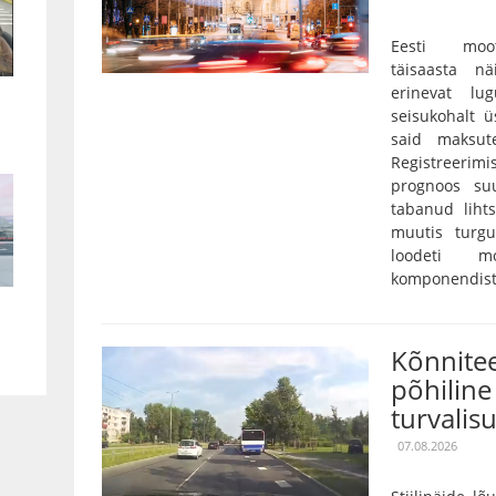
Eesti moot
täisaasta nä
erinevat lu
seisukohalt ü
said maksut
Registreerim
prognoos su
tabanud lihts
muutis turgu
loodeti mo
komponendist 
Kõnnitee
põhiline 
turvalis
07.08.2026