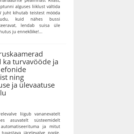
unanaabrite pealinnast Riiast,
ptunni alguses liiklust vältida
 juht kihutab teistest mööda
audu, kuid nähes bussi
keeravat, lendab suisa üle
utus ju ennekõike!...
iruskaamerad
 ka turvavööde ja
lefonide
st ning
use ja ülevaatuse
lu
ärelevalve liigub vananevatelt
des asuvatelt süsteemidelt
 automatiseerituma ja mitut
i tuvastava järelevalve poole.