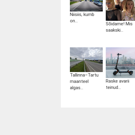
Niisiis, kumb
on...
Sõidame! Mis
saakski...
Tallinna–Tartu
Raske avarii
maanteel
teinud...
algas...