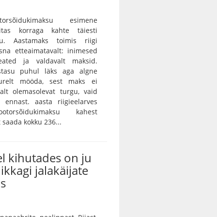
orsõidukimaksu esimene
itas korraga kahte täiesti
gu. Aastamaks toimis riigi
sna etteaimatavalt: inimesed
eated ja valdavalt maksid.
istasu puhul läks aga algne
urelt mööda, sest maks ei
alt olemasolevat turgu, vaid
 ennast. aasta riigieelarves
otorsõidukimaksu kahest
saada kokku 236...
l kihutades on ju
ikkagi jalakäijate
us