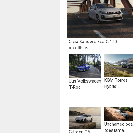
Dacia Sandero Eco-G 120
praktilisus...
KGM Torres
Uus Volkswagen
Hybrid:...
T-Roc...
Uncharted pea
tõestama,...
Citroën C5