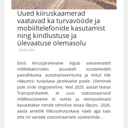
Uued kiiruskaamerad
vaatavad ka turvavööde ja
mobiiltelefonide kasutamist
ning kindlustuse ja
ülevaatuse olemasolu
06.08.2026
Eesti kiirusjärelevalve liigub vananevatelt
mõõtekabiinides asuvatelt süsteemidelt
paindlikuma, automatiseerituma ja mitut liiki
rikkumisi tuvastava järelevalve poole. Üleminek
pole siiski sirgjooneline. Veel 2025. aastal teatas
Transpordiamet, et uusi statsionaarseid
mõõtesüsteeme ei osteta ja olemasolevaid
kasutatakse nende tehnilise eluea lõpuni. 2026.
aasta ametlik liiklusohutuskava näeb aga taas
ette nii vanade statsionaarsete süsteemide...