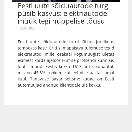
Eesti uute sõiduautode turg
püsib kasvus: elektriautode
müük tegi hüppelise tõusu
05.08.2026
Eesti uute sõiduautode turul jätkus juulikuus
tempokas kasv. Eriti silmapaistva tulemuse tegid
elektriautod, mille osakaal kogumüügist ületas
esimest korda ajaloos kümne protsendi künnise.
Juulis müüdi Eestis kokku 1613 uut sõiduautot,
mis on 45,8% rohkem kui eelmise aasta samal
kuul. Tänavuse aasta seitsme kuuga on Eesti
automüüjad andnud klientidele üle kokku...