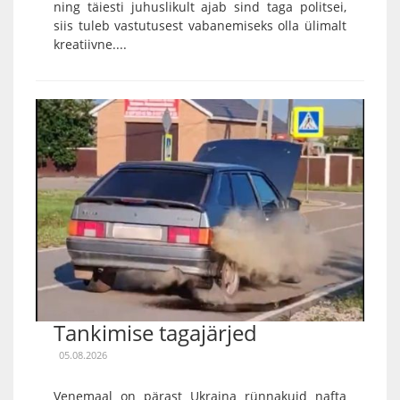
ning täiesti juhuslikult ajab sind taga politsei,
siis tuleb vastutusest vabanemiseks olla ülimalt
kreatiivne....
Tankimise tagajärjed
05.08.2026
Venemaal on pärast Ukraina rünnakuid nafta