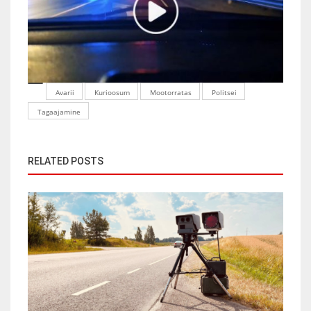
Avarii
Kurioosum
Mootorratas
Politsei
Tagaajamine
RELATED POSTS