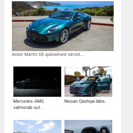
Aston Martin tõi ajaloolised värvid...
Mercedes-AMG
Nissan Qashqai läbis...
valmistab uut...