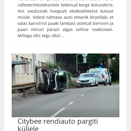
rafineerimistehastele tekkinud kerge kütusekriis,
mis soodustab hoogsalt ebakvaliteetse kütuse
müüki. Videol nähtava auto omanik kirjeldab, et
valas kanistrist paaki tanklast ostetud bensiini ja
paari minuti pärast algas selline reaktsioon.
Millega võis tegu olla?...
Citybee rendiauto pargiti
küljele