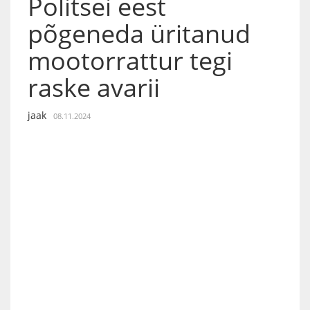
Politsei eest
põgeneda üritanud
mootorrattur tegi
raske avarii
jaak
08.11.2024