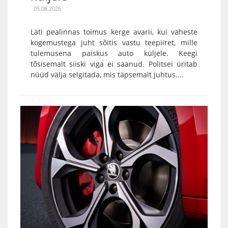
05.08.2026
Läti pealinnas toimus kerge avarii, kui väheste
kogemustega juht sõitis vastu teepiiret, mille
tulemusena paiskus auto küljele. Keegi
tõsisemalt siiski viga ei saanud. Politsei üritab
nüüd välja selgitada, mis täpsemalt juhtus....