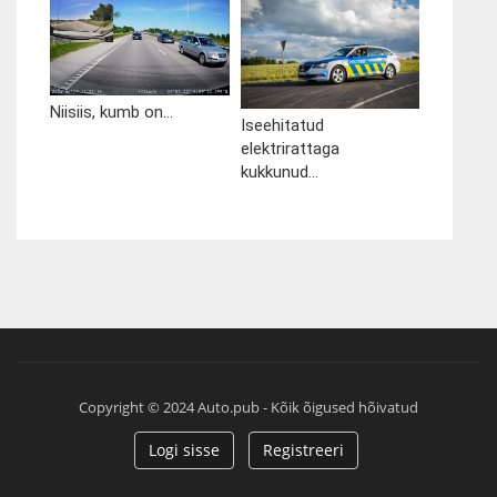
Niisiis, kumb on...
Iseehitatud
elektrirattaga
kukkunud...
Copyright © 2024 Auto.pub - Kõik õigused hõivatud
Logi sisse
Registreeri