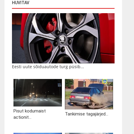
HUVITAV
Eesti uute sõiduautode turg püsib...
Pisut kodumaist
Tankimise tagajärjed...
actionit...