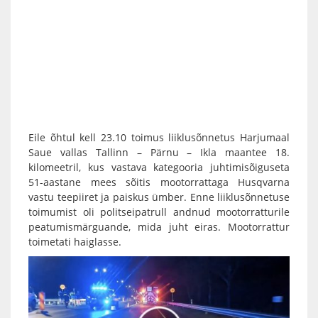
Eile õhtul kell 23.10 toimus liiklusõnnetus Harjumaal
Saue vallas Tallinn – Pärnu – Ikla maantee 18.
kilomeetril, kus vastava kategooria juhtimisõiguseta
51-aastane mees sõitis mootorrattaga Husqvarna
vastu teepiiret ja paiskus ümber. Enne liiklusõnnetuse
toimumist oli politseipatrull andnud mootorratturile
peatumismärguande, mida juht eiras. Mootorrattur
toimetati haiglasse.