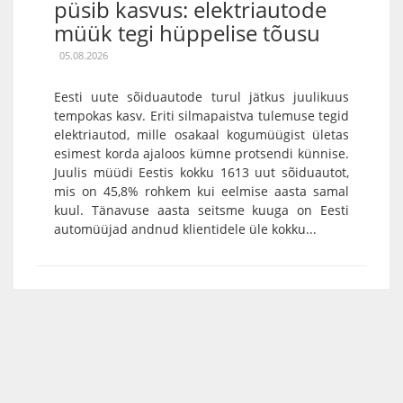
püsib kasvus: elektriautode
müük tegi hüppelise tõusu
05.08.2026
Eesti uute sõiduautode turul jätkus juulikuus
tempokas kasv. Eriti silmapaistva tulemuse tegid
elektriautod, mille osakaal kogumüügist ületas
esimest korda ajaloos kümne protsendi künnise.
Juulis müüdi Eestis kokku 1613 uut sõiduautot,
mis on 45,8% rohkem kui eelmise aasta samal
kuul. Tänavuse aasta seitsme kuuga on Eesti
automüüjad andnud klientidele üle kokku...