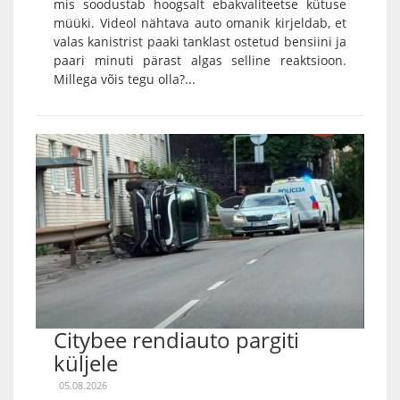
mis soodustab hoogsalt ebakvaliteetse kütuse
müüki. Videol nähtava auto omanik kirjeldab, et
valas kanistrist paaki tanklast ostetud bensiini ja
paari minuti pärast algas selline reaktsioon.
Millega võis tegu olla?...
Citybee rendiauto pargiti
küljele
05.08.2026