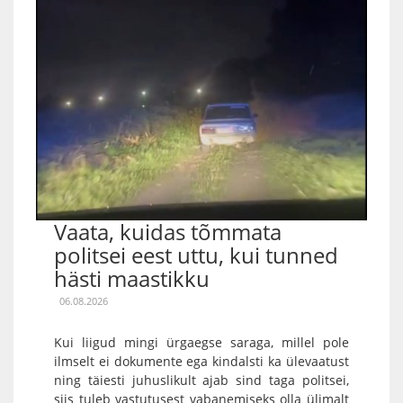
Vaata, kuidas tõmmata
politsei eest uttu, kui tunned
hästi maastikku
06.08.2026
Kui liigud mingi ürgaegse saraga, millel pole
ilmselt ei dokumente ega kindalsti ka ülevaatust
ning täiesti juhuslikult ajab sind taga politsei,
siis tuleb vastutusest vabanemiseks olla ülimalt