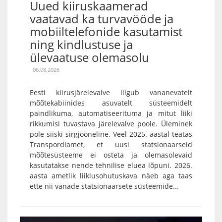
Uued kiiruskaamerad
vaatavad ka turvavööde ja
mobiiltelefonide kasutamist
ning kindlustuse ja
ülevaatuse olemasolu
06.08.2026
Eesti kiirusjärelevalve liigub vananevatelt
mõõtekabiinides asuvatelt süsteemidelt
paindlikuma, automatiseerituma ja mitut liiki
rikkumisi tuvastava järelevalve poole. Üleminek
pole siiski sirgjooneline. Veel 2025. aastal teatas
Transpordiamet, et uusi statsionaarseid
mõõtesüsteeme ei osteta ja olemasolevaid
kasutatakse nende tehnilise eluea lõpuni. 2026.
aasta ametlik liiklusohutuskava näeb aga taas
ette nii vanade statsionaarsete süsteemide...