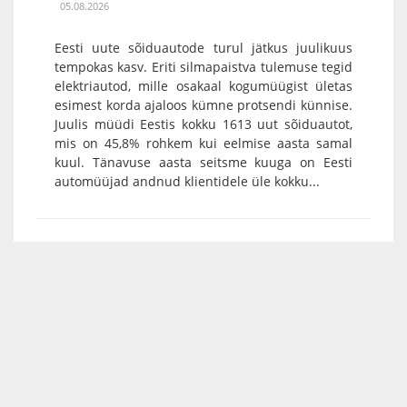
05.08.2026
Eesti uute sõiduautode turul jätkus juulikuus
tempokas kasv. Eriti silmapaistva tulemuse tegid
elektriautod, mille osakaal kogumüügist ületas
esimest korda ajaloos kümne protsendi künnise.
Juulis müüdi Eestis kokku 1613 uut sõiduautot,
mis on 45,8% rohkem kui eelmise aasta samal
kuul. Tänavuse aasta seitsme kuuga on Eesti
automüüjad andnud klientidele üle kokku...