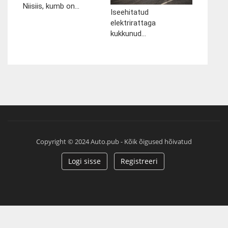
Niisiis, kumb on...
Iseehitatud
elektrirattaga
kukkunud...
Copyright © 2024 Auto.pub - Kõik õigused hõivatud
Logi sisse
Registreeri