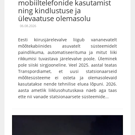
mobiiltelefonide kasutamist
ning kindlustuse ja
ülevaatuse olemasolu
06.08.2026
Eesti kiirusjärelevalve liigub vananevatelt
mõõtekabiinides asuvatelt süsteemidelt
paindlikuma, automatiseerituma ja mitut liiki
rikkumisi tuvastava järelevalve poole. Üleminek
pole siiski sirgjooneline. Veel 2025. aastal teatas
Transpordiamet, et uusi statsionaarseid
mõõtesüsteeme ei osteta ja olemasolevaid
kasutatakse nende tehnilise eluea lõpuni. 2026.
aasta ametlik liiklusohutuskava näeb aga taas
ette nii vanade statsionaarsete süsteemide...