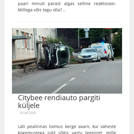
paari minuti pärast algas selline reaktsioon.
Millega võis tegu olla?...
Citybee rendiauto pargiti
küljele
05.08.2026
Läti pealinnas toimus kerge avarii, kui väheste
kogemustega juht sõitis vastu teepiiret, mille