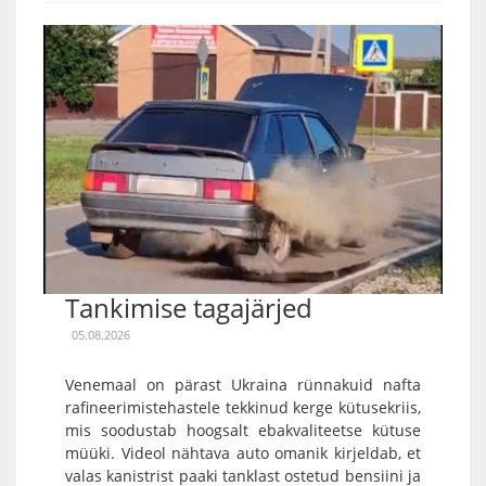
Tankimise tagajärjed
05.08.2026
Venemaal on pärast Ukraina rünnakuid nafta
rafineerimistehastele tekkinud kerge kütusekriis,
mis soodustab hoogsalt ebakvaliteetse kütuse
müüki. Videol nähtava auto omanik kirjeldab, et
valas kanistrist paaki tanklast ostetud bensiini ja