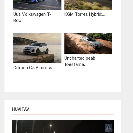
Uus Volkswagen T-
KGM Torres Hybrid:...
Roc...
Uncharted peab
tõestama,...
Citroën C5 Aircross...
HUVITAV