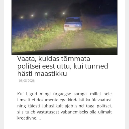
Vaata, kuidas tõmmata
politsei eest uttu, kui tunned
hästi maastikku
06.08.2026
Kui liigud mingi ürgaegse saraga, millel pole
ilmselt ei dokumente ega kindalsti ka ülevaatust
ning täiesti juhuslikult ajab sind taga politsei,
siis tuleb vastutusest vabanemiseks olla ülimalt
kreatiivne....