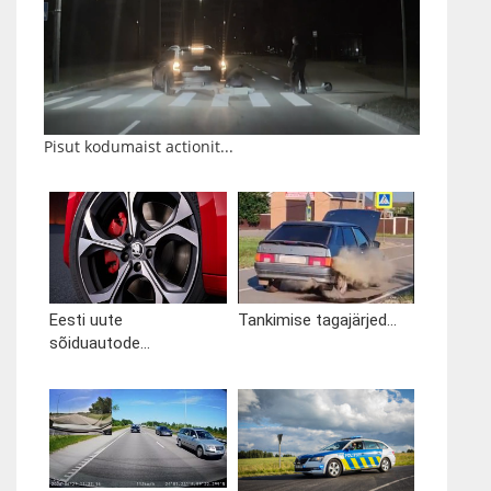
Pisut kodumaist actionit...
Eesti uute
Tankimise tagajärjed...
sõiduautode...