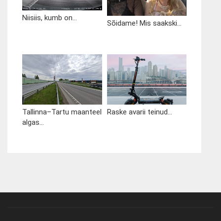
Niisiis, kumb on...
Sõidame! Mis saakski...
Tallinna–Tartu maanteel
Raske avarii teinud...
algas...