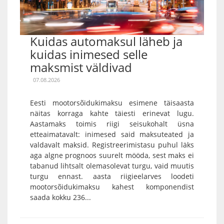
Kuidas automaksul läheb ja
kuidas inimesed selle
maksmist väldivad
07.08.2026
Eesti mootorsõidukimaksu esimene täisaasta
näitas korraga kahte täiesti erinevat lugu.
Aastamaks toimis riigi seisukohalt üsna
etteaimatavalt: inimesed said maksuteated ja
valdavalt maksid. Registreerimistasu puhul läks
aga algne prognoos suurelt mööda, sest maks ei
tabanud lihtsalt olemasolevat turgu, vaid muutis
turgu ennast. aasta riigieelarves loodeti
mootorsõidukimaksu kahest komponendist
saada kokku 236...