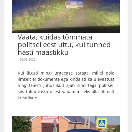
Vaata, kuidas tõmmata
politsei eest uttu, kui tunned
hästi maastikku
06.08.2026
Kui liigud mingi ürgaegse saraga, millel pole
ilmselt ei dokumente ega kindalsti ka ülevaatust
ning täiesti juhuslikult ajab sind taga politsei,
siis tuleb vastutusest vabanemiseks olla ülimalt
kreatiivne....