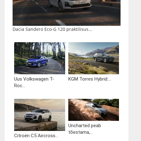
Dacia Sandero Eco-G 120 praktilisus...
Uus Volkswagen T-
KGM Torres Hybrid:...
Roc...
Uncharted peab
tõestama,...
Citroën C5 Aircross...