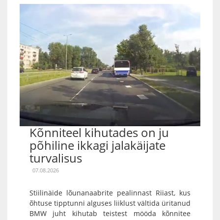
Kõnniteel kihutades on ju
põhiline ikkagi jalakäijate
turvalisus
07.08.2026
Stiilinäide lõunanaabrite pealinnast Riiast, kus
õhtuse tipptunni alguses liiklust vältida üritanud
BMW juht kihutab teistest mööda kõnnitee