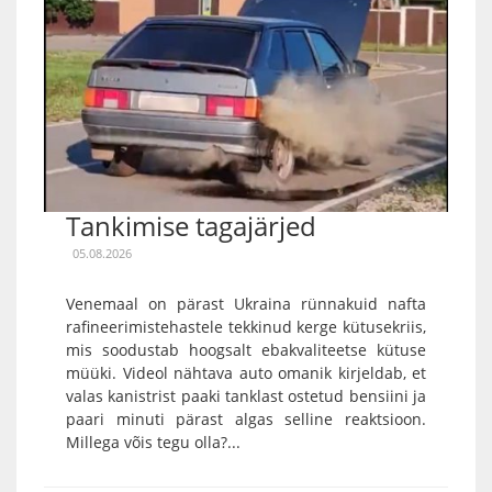
Tankimise tagajärjed
05.08.2026
Venemaal on pärast Ukraina rünnakuid nafta
rafineerimistehastele tekkinud kerge kütusekriis,
mis soodustab hoogsalt ebakvaliteetse kütuse
müüki. Videol nähtava auto omanik kirjeldab, et
valas kanistrist paaki tanklast ostetud bensiini ja
paari minuti pärast algas selline reaktsioon.
Millega võis tegu olla?...