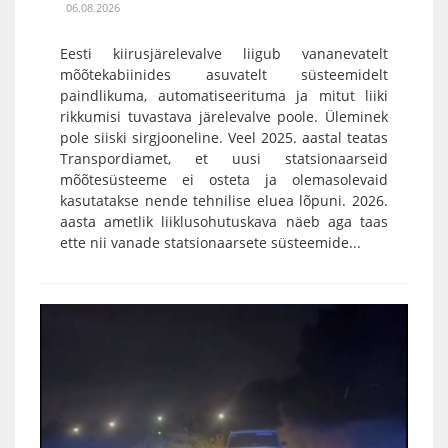
06.08.2026
Eesti kiirusjärelevalve liigub vananevatelt
mõõtekabiinides asuvatelt süsteemidelt
paindlikuma, automatiseerituma ja mitut liiki
rikkumisi tuvastava järelevalve poole. Üleminek
pole siiski sirgjooneline. Veel 2025. aastal teatas
Transpordiamet, et uusi statsionaarseid
mõõtesüsteeme ei osteta ja olemasolevaid
kasutatakse nende tehnilise eluea lõpuni. 2026.
aasta ametlik liiklusohutuskava näeb aga taas
ette nii vanade statsionaarsete süsteemide...