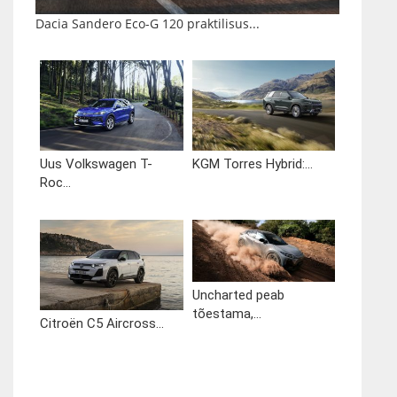
Dacia Sandero Eco-G 120 praktilisus...
Uus Volkswagen T-
KGM Torres Hybrid:...
Roc...
Uncharted peab
tõestama,...
Citroën C5 Aircross...