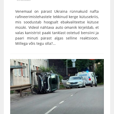
Venemaal on pärast Ukraina rünnakuid nafta
rafineerimistehastele tekkinud kerge kütusekriis,
mis soodustab hoogsalt ebakvaliteetse kütuse
müüki. Videol nähtava auto omanik kirjeldab, et
valas kanistrist paaki tanklast ostetud bensiini ja
paari minuti pärast algas selline reaktsioon.
Millega võis tegu olla?...