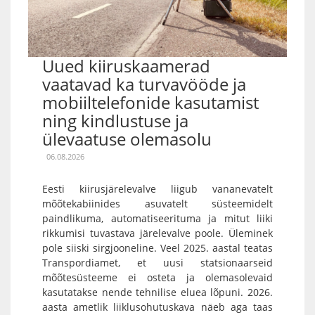
Uued kiiruskaamerad
vaatavad ka turvavööde ja
mobiiltelefonide kasutamist
ning kindlustuse ja
ülevaatuse olemasolu
06.08.2026
Eesti kiirusjärelevalve liigub vananevatelt
mõõtekabiinides asuvatelt süsteemidelt
paindlikuma, automatiseerituma ja mitut liiki
rikkumisi tuvastava järelevalve poole. Üleminek
pole siiski sirgjooneline. Veel 2025. aastal teatas
Transpordiamet, et uusi statsionaarseid
mõõtesüsteeme ei osteta ja olemasolevaid
kasutatakse nende tehnilise eluea lõpuni. 2026.
aasta ametlik liiklusohutuskava näeb aga taas