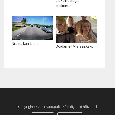
elektrirattaga
kukkunud...
Niisiis, kumb on...
Sõidame! Mis saakski...
Copyright © 2024 Auto.pub - Kõik õigused hõivatud