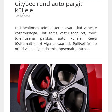
Citybee rendiauto pargiti
küljele
05.08.2026
Läti pealinnas toimus kerge avarii, kui väheste
kogemustega juht sõitis vastu teepiiret, mille
tulemusena paiskus auto küljele. Keegi
tõsisemalt siiski viga ei saanud. Politsei üritab
nüüd välja selgitada, mis täpsemalt juhtus....