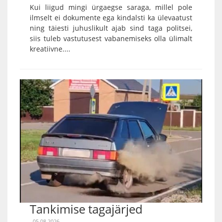
Kui liigud mingi ürgaegse saraga, millel pole
ilmselt ei dokumente ega kindalsti ka ülevaatust
ning täiesti juhuslikult ajab sind taga politsei,
siis tuleb vastutusest vabanemiseks olla ülimalt
kreatiivne....
Tankimise tagajärjed
05.08.2026