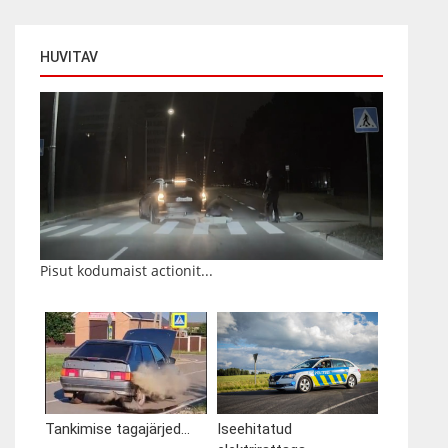
HUVITAV
Pisut kodumaist actionit...
Tankimise tagajärjed...
Iseehitatud