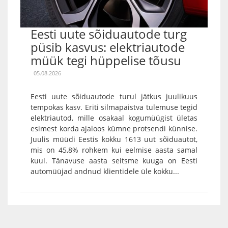
Eesti uute sõiduautode turg
püsib kasvus: elektriautode
müük tegi hüppelise tõusu
05.08.2026
Eesti uute sõiduautode turul jätkus juulikuus
tempokas kasv. Eriti silmapaistva tulemuse tegid
elektriautod, mille osakaal kogumüügist ületas
esimest korda ajaloos kümne protsendi künnise.
Juulis müüdi Eestis kokku 1613 uut sõiduautot,
mis on 45,8% rohkem kui eelmise aasta samal
kuul. Tänavuse aasta seitsme kuuga on Eesti
automüüjad andnud klientidele üle kokku...