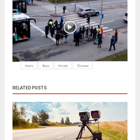
Avarii
Buss
Kiirabi
Õismäe
RELATED POSTS