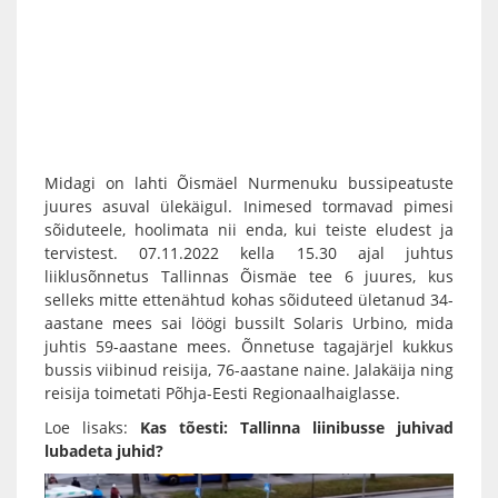
Midagi on lahti Õismäel Nurmenuku bussipeatuste
juures asuval ülekäigul. Inimesed tormavad pimesi
sõiduteele, hoolimata nii enda, kui teiste eludest ja
tervistest. 07.11.2022 kella 15.30 ajal juhtus
liiklusõnnetus Tallinnas Õismäe tee 6 juures, kus
selleks mitte ettenähtud kohas sõiduteed ületanud 34-
aastane mees sai löögi bussilt Solaris Urbino, mida
juhtis 59-aastane mees. Õnnetuse tagajärjel kukkus
bussis viibinud reisija, 76-aastane naine. Jalakäija ning
reisija toimetati Põhja-Eesti Regionaalhaiglasse.
Loe lisaks:
Kas tõesti: Tallinna liinibusse juhivad
lubadeta juhid?