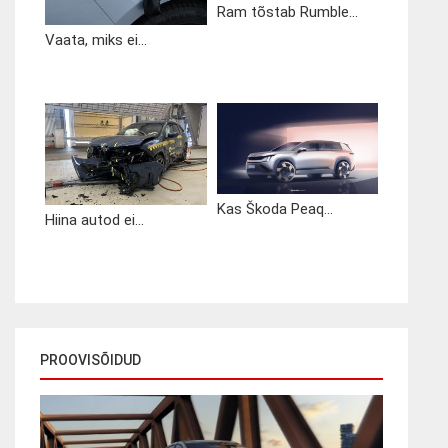
Ram tõstab Rumble...
Vaata, miks ei...
Kas Škoda Peaq...
Hiina autod ei...
PROOVISÕIDUD