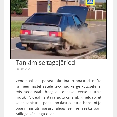
Tankimise tagajärjed
05.08.2026
Venemaal on pärast Ukraina rünnakuid nafta
rafineerimistehastele tekkinud kerge kütusekriis,
mis soodustab hoogsalt ebakvaliteetse kütuse
müüki. Videol nähtava auto omanik kirjeldab, et
valas kanistrist paaki tanklast ostetud bensiini ja
paari minuti pärast algas selline reaktsioon.
Millega võis tegu olla?...