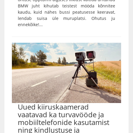
BMW juht kihutab teistest mööda kõnnitee
kaudu, kuid nähes bussi peatusesse keeravat,
lendab suisa üle muruplatsi. Ohutus ju
ennekõike!...
Uued kiiruskaamerad
vaatavad ka turvavööde ja
mobiiltelefonide kasutamist
ning kindlustuse ja