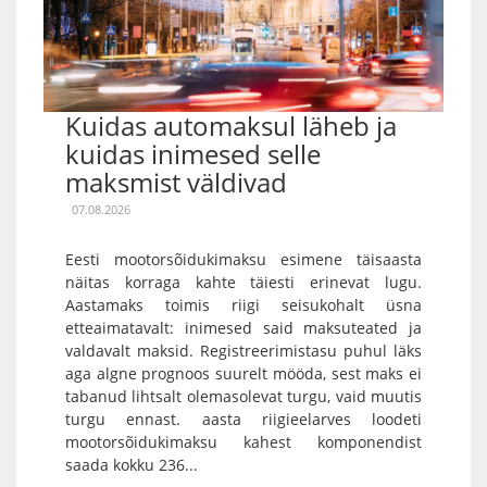
Kuidas automaksul läheb ja
kuidas inimesed selle
maksmist väldivad
07.08.2026
Eesti mootorsõidukimaksu esimene täisaasta
näitas korraga kahte täiesti erinevat lugu.
Aastamaks toimis riigi seisukohalt üsna
etteaimatavalt: inimesed said maksuteated ja
valdavalt maksid. Registreerimistasu puhul läks
aga algne prognoos suurelt mööda, sest maks ei
tabanud lihtsalt olemasolevat turgu, vaid muutis
turgu ennast. aasta riigieelarves loodeti
mootorsõidukimaksu kahest komponendist
saada kokku 236...