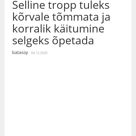
Selline tropp tuleks
kõrvale tõmmata ja
korralik käitumine
selgeks õpetada
batasoy
04.12.2020