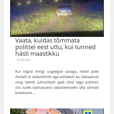
Vaata, kuidas tõmmata
politsei eest uttu, kui tunned
hästi maastikku
06.08.2026
Kui liigud mingi ürgaegse saraga, millel pole
ilmselt ei dokumente ega kindalsti ka ülevaatust
ning täiesti juhuslikult ajab sind taga politsei,
siis tuleb vastutusest vabanemiseks olla ülimalt
kreatiivne....