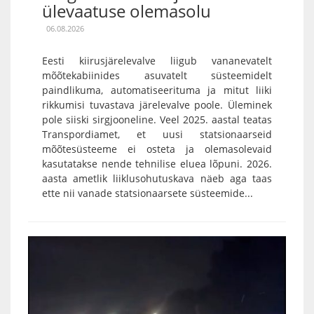
ülevaatuse olemasolu
06.08.2026
Eesti kiirusjärelevalve liigub vananevatelt
mõõtekabiinides asuvatelt süsteemidelt
paindlikuma, automatiseerituma ja mitut liiki
rikkumisi tuvastava järelevalve poole. Üleminek
pole siiski sirgjooneline. Veel 2025. aastal teatas
Transpordiamet, et uusi statsionaarseid
mõõtesüsteeme ei osteta ja olemasolevaid
kasutatakse nende tehnilise eluea lõpuni. 2026.
aasta ametlik liiklusohutuskava näeb aga taas
ette nii vanade statsionaarsete süsteemide...