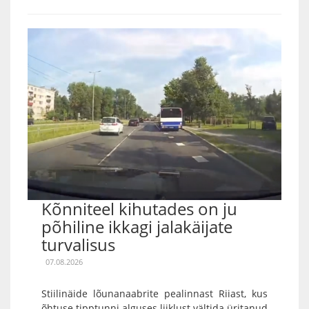
Kõnniteel kihutades on ju
põhiline ikkagi jalakäijate
turvalisus
07.08.2026
Stiilinäide lõunanaabrite pealinnast Riiast, kus
õhtuse tipptunni alguses liiklust vältida üritanud