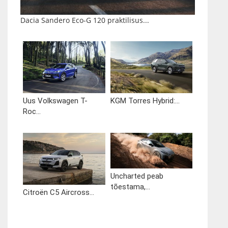
Dacia Sandero Eco-G 120 praktilisus...
Uus Volkswagen T-
KGM Torres Hybrid:...
Roc...
Uncharted peab
tõestama,...
Citroën C5 Aircross...