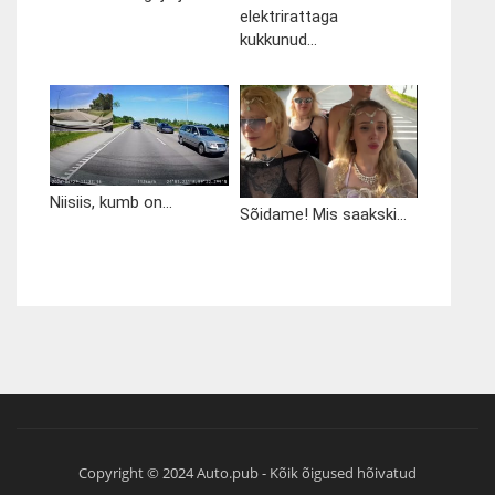
elektrirattaga
kukkunud...
Niisiis, kumb on...
Sõidame! Mis saakski...
Copyright © 2024 Auto.pub - Kõik õigused hõivatud