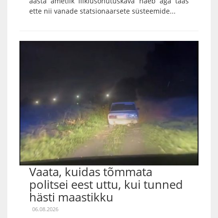
aasta ametlik liiklusohutuskava näeb aga taas
ette nii vanade statsionaarsete süsteemide...
Vaata, kuidas tõmmata
politsei eest uttu, kui tunned
hästi maastikku
06.08.2026