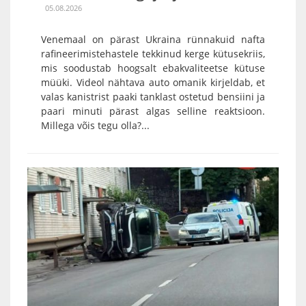
05.08.2026
Venemaal on pärast Ukraina rünnakuid nafta
rafineerimistehastele tekkinud kerge kütusekriis,
mis soodustab hoogsalt ebakvaliteetse kütuse
müüki. Videol nähtava auto omanik kirjeldab, et
valas kanistrist paaki tanklast ostetud bensiini ja
paari minuti pärast algas selline reaktsioon.
Millega võis tegu olla?...