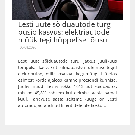
Eesti uute sõiduautode turg
püsib kasvus: elektriautode
müük tegi hüppelise tõusu
05.08.2026
Eesti uute sõiduautode turul jätkus juulikuus
tempokas kasv. Eriti silmapaistva tulemuse tegid
elektriautod, mille osakaal kogumüügist ületas
esimest korda ajaloos kümne protsendi künnise.
Juulis müüdi Eestis kokku 1613 uut sõiduautot,
mis on 45,8% rohkem kui eelmise aasta samal
kuul. Tänavuse aasta seitsme kuuga on Eesti
automüüjad andnud klientidele üle kokku...