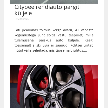
Citybee rendiauto pargiti
küljele
05.08.2026
Läti pealinnas toimus kerge avarii, kui väheste
kogemustega juht sõitis vastu teepiiret, mille
tulemusena paiskus auto küljele. Keegi
tõsisemalt siiski viga ei saanud. Politsei üritab
nüüd välja selgitada, mis täpsemalt juhtus....