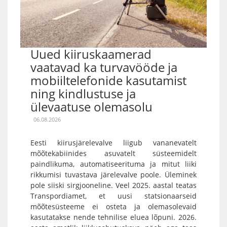
Uued kiiruskaamerad
vaatavad ka turvavööde ja
mobiiltelefonide kasutamist
ning kindlustuse ja
ülevaatuse olemasolu
06.08.2026
Eesti kiirusjärelevalve liigub vananevatelt
mõõtekabiinides asuvatelt süsteemidelt
paindlikuma, automatiseerituma ja mitut liiki
rikkumisi tuvastava järelevalve poole. Üleminek
pole siiski sirgjooneline. Veel 2025. aastal teatas
Transpordiamet, et uusi statsionaarseid
mõõtesüsteeme ei osteta ja olemasolevaid
kasutatakse nende tehnilise eluea lõpuni. 2026.