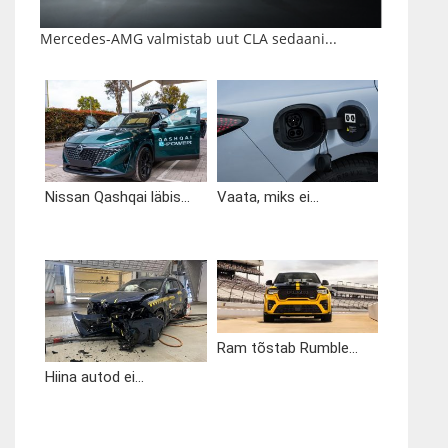
Mercedes-AMG valmistab uut CLA sedaani...
Nissan Qashqai läbis...
Vaata, miks ei...
Ram tõstab Rumble...
Hiina autod ei...