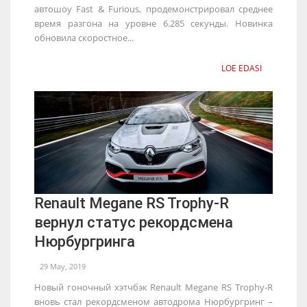
автошоу Fast & Furious, продемонстрировал среднее
время разгона на уровне 6.285 секунды. Новинка
обновила скоростное...
LOE EDASI
Renault Megane RS Trophy-R
вернул статус рекордсмена
Нюрбургринга
29 May, 2019
Новый гоночный хэтчбэк Renault Megane RS Trophy-R
вновь стал рекордсменом автодрома Нюрбургринг –