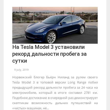
На Tesla Model 3 установили
рекорд дальности пробега за
сутки
9 July, 2019
Норвежский блогер Бьёрн Ниланд за рулем своего
Tesla Model 3 в топовой версии Long Range побил
предыдущий рекорд дальности пробега за 24 часа на
электромобиле, который в итоге составил 2781 км.
Подобное достижение в очередной раз демонстрирует
скептикам возможность дальних путешествий на
«чистых» машинах, не...