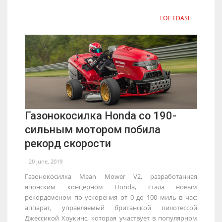
LOE EDASI
Газонокосилка Honda со 190-
сильным мотором побила
рекорд скорости
20 June, 2019
Газонокосилка Mean Mower V2, разработанная
японским концерном Honda, стала новым
рекордсменом по ускорения от 0 до 100 миль в час:
аппарат, управляемый британской пилотессой
Джессикой Хоукинс, которая участвует в популярном