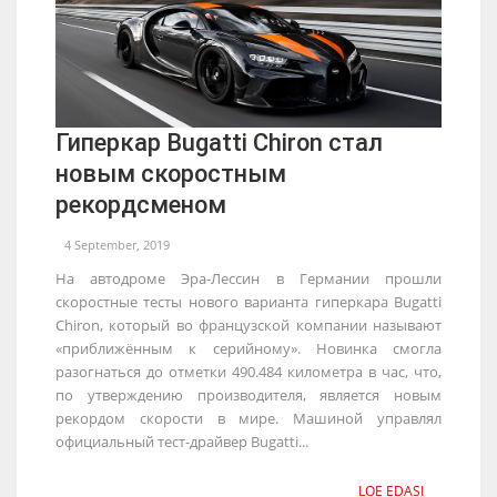
Гиперкар Bugatti Chiron стал
новым скоростным
рекордсменом
4 September, 2019
На автодроме Эра-Лессин в Германии прошли
скоростные тесты нового варианта гиперкара Bugatti
Chiron, который во французской компании называют
«приближённым к серийному». Новинка смогла
разогнаться до отметки 490.484 километра в час, что,
по утверждению производителя, является новым
рекордом скорости в мире. Машиной управлял
официальный тест-драйвер Bugatti...
LOE EDASI