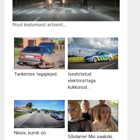
Pisut kodumaist actionit...
Tankimise tagajärjed...
Iseehitatud
elektrirattaga
kukkunud...
Niisiis, kumb on...
Sõidame! Mis saakski...