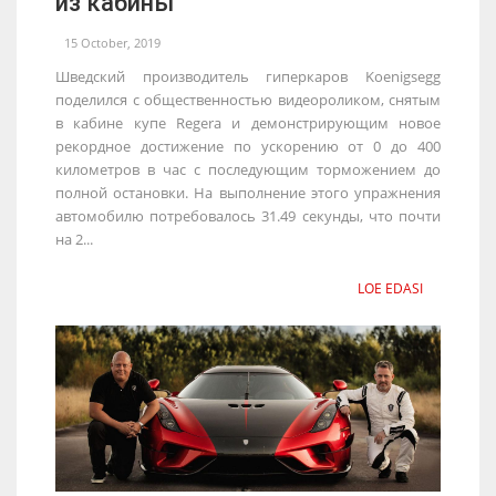
из кабины
15 October, 2019
Шведский производитель гиперкаров Koenigsegg
поделился с общественностью видеороликом, снятым
в кабине купе Regera и демонстрирующим новое
рекордное достижение по ускорению от 0 до 400
километров в час с последующим торможением до
полной остановки. На выполнение этого упражнения
автомобилю потребовалось 31.49 секунды, что почти
на 2...
LOE EDASI