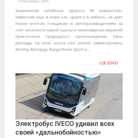
14 November, 2019
Знаменитая китайская «Дорога 99 поворотов»,
известная еще в мире как «дорога в небеса», не дает
покоя многим гонщикам и автопроизводителям за
счет сложности самой трассы и неимоверных виражей
практически природного происхождения. Свои
рекорды на этом шоссе уже успели зафиксировать
Bentley Bentayga, Range Rover Sport и...
LOE EDASI
Электробус IVECO удивил всех
своей «дальнобойностью»