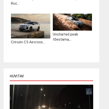
Roc...
Uncharted peab
tõestama,...
Citroën C5 Aircross...
HUVITAV