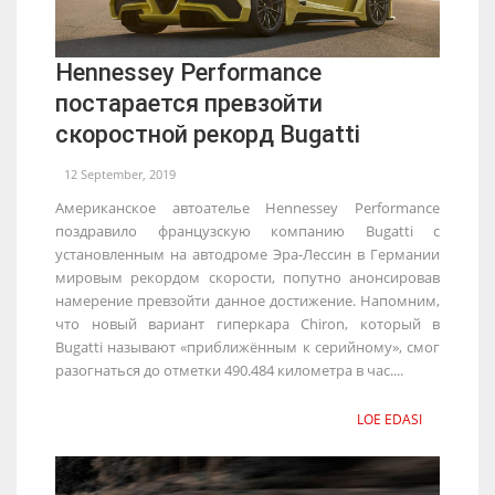
Hennessey Performance
постарается превзойти
скоростной рекорд Bugatti
12 September, 2019
Американское автоателье Hennessey Performance
поздравило французскую компанию Bugatti с
установленным на автодроме Эра-Лессин в Германии
мировым рекордом скорости, попутно анонсировав
намерение превзойти данное достижение. Напомним,
что новый вариант гиперкара Chiron, который в
Bugatti называют «приближённым к серийному», смог
разогнаться до отметки 490.484 километра в час....
LOE EDASI