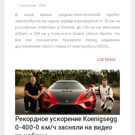
1 November, 2019
В наше время среднестатистический пробег
электробусов на одном заряде варьируется от 70 км на
российских КАМАЗах и ЛиАЗах до 150 км на Mercedes
eCitaro и 200 км у польского Solaris Urbino electric. Но
все эти показатели померкли перед недавним
достижением такого плана от электробуса IVECO...
LOE EDASI
Рекордное ускорение Koenigsegg
0-400-0 км/ч засняли на видео