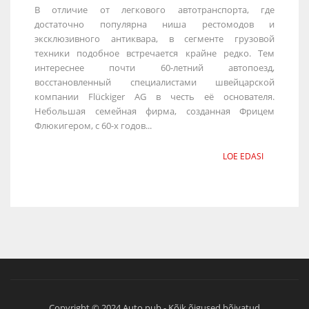
В отличие от легкового автотранспорта, где
достаточно популярна ниша рестомодов и
эксклюзивного антиквара, в сегменте грузовой
техники подобное встречается крайне редко. Тем
интереснее почти 60-летний автопоезд,
восстановленный специалистами швейцарской
компании Flückiger AG в честь её основателя.
Небольшая семейная фирма, созданная Фрицем
Флюкигером, с 60-х годов...
LOE EDASI
Copyright © 2024 Auto.pub - Kõik õigused hõivatud