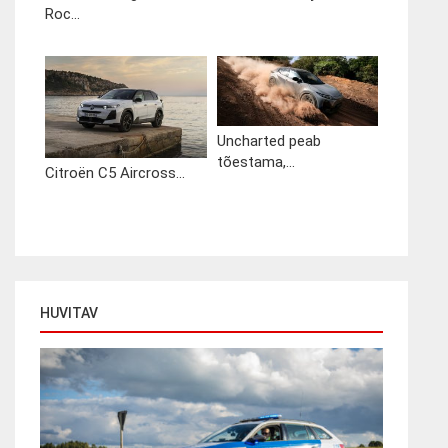
Roc...
Uncharted peab
tõestama,...
Citroën C5 Aircross...
HUVITAV