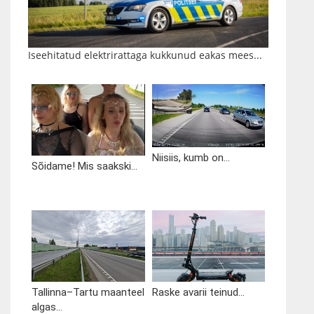
Iseehitatud elektrirattaga kukkunud eakas mees...
Niisiis, kumb on...
Sõidame! Mis saakski...
Tallinna–Tartu maanteel
Raske avarii teinud...
algas...