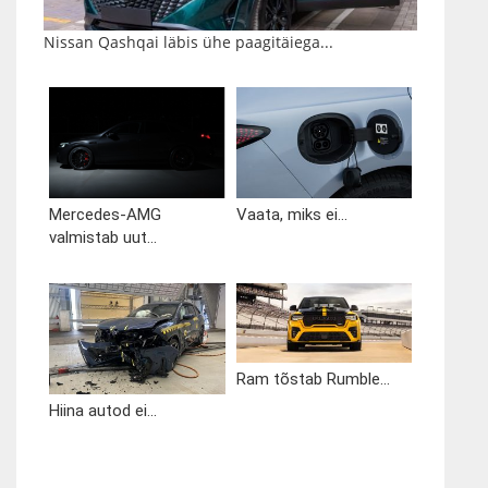
Nissan Qashqai läbis ühe paagitäiega...
Mercedes-AMG
Vaata, miks ei...
valmistab uut...
Ram tõstab Rumble...
Hiina autod ei...