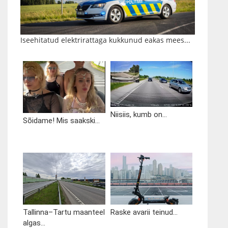
Iseehitatud elektrirattaga kukkunud eakas mees...
Niisiis, kumb on...
Sõidame! Mis saakski...
Tallinna–Tartu maanteel
Raske avarii teinud...
algas...