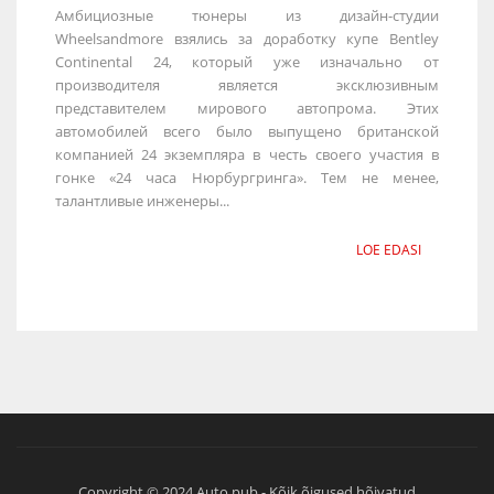
Амбициозные тюнеры из дизайн-студии
Wheelsandmore взялись за доработку купе Bentley
Continental 24, который уже изначально от
производителя является эксклюзивным
представителем мирового автопрома. Этих
автомобилей всего было выпущено британской
компанией 24 экземпляра в честь своего участия в
гонке «24 часа Нюрбургринга». Тем не менее,
талантливые инженеры...
LOE EDASI
Copyright © 2024 Auto.pub - Kõik õigused hõivatud