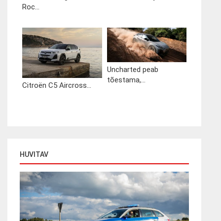
Roc...
Uncharted peab
tõestama,...
Citroën C5 Aircross...
HUVITAV