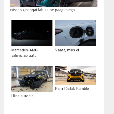
Nissan Qashqai läbis ühe paagitäiega...
Mercedes-AMG
Vaata, miks ei...
valmistab uut...
Ram tõstab Rumble...
Hiina autod ei...