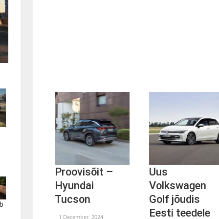
Proovisõit –
Uus
Hyundai
Volkswagen
Tucson
Golf jõudis
b
Eesti teedele
1 December, 2024