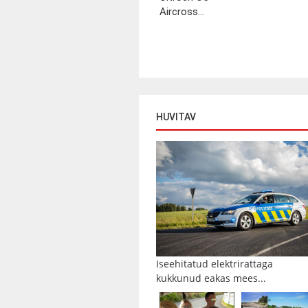
Aircross...
HUVITAV
Iseehitatud elektrirattaga
kukkunud eakas mees...