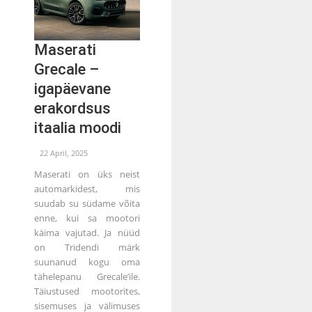
Maserati
Grecale –
igapäevane
erakordsus
itaalia moodi
22 April, 2025
Maserati on üks neist
automarkidest, mis
suudab su südame võita
enne, kui sa mootori
käima vajutad. Ja nüüd
on Tridendi märk
suunanud kogu oma
tähelepanu Grecale’ile.
Täiustused mootorites,
sisemuses ja välimuses