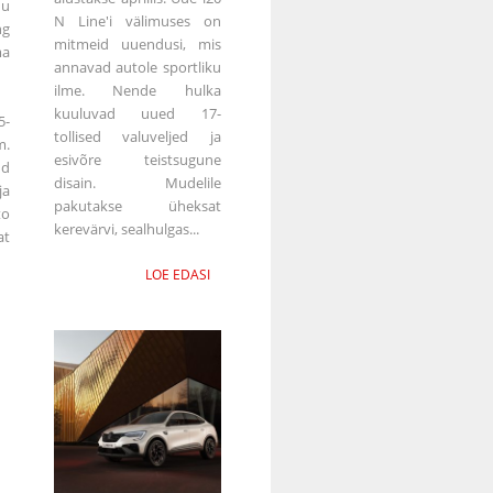
du
N Line'i välimuses on
ng
mitmeid uuendusi, mis
ma
annavad autole sportliku
ilme. Nende hulka
kuuluvad uued 17-
5-
tollised valuveljed ja
m.
esivõre teistsugune
nd
disain. Mudelile
a
pakutakse üheksat
to
kerevärvi, sealhulgas...
at
LOE EDASI