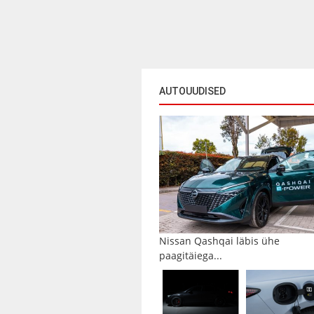
AUTOUUDISED
Nissan Qashqai läbis ühe
paagitäiega...