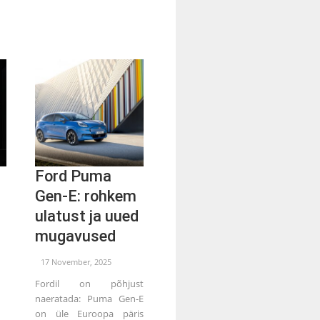
Ford Puma
Gen-E: rohkem
ulatust ja uued
mugavused
17 November, 2025
Fordil on põhjust
naeratada: Puma Gen-E
on üle Euroopa päris