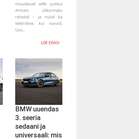
muudavad selle justkui
Armani ülikonnaks
ratastel – ja nüüd ka
elektriline, kui soovid.
Uus...
LOE EDASI
BMW uuendas
3. seeria
sedaani ja
universaali: mis