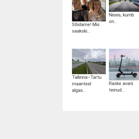
Niisiis, kumb
on...
Sõidame! Mis
saakski...
Tallinna–Tartu
Raske avarii
maanteel
teinud...
algas...