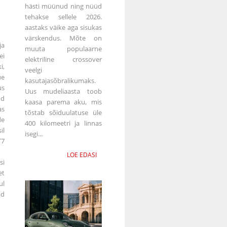
hästi müünud ning nüüd
tehakse sellele 2026.
aastaks väike aga sisukas
värskendus. Mõte on
ja
muuta populaarne
ei
elektriline crossover
i,
veelgi
ue
kasutajasõbralikumaks.
s
Uus mudeliaasta toob
ud
kaasa parema aku, mis
as
tõstab sõiduulatuse üle
de
400 kilomeetri ja linnas
il
isegi...
T7
LOE EDASI
si
et
ul
d