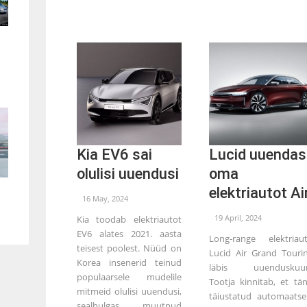
Kia EV6 sai
Lucid uuendas
olulisi uuendusi
oma
elektriautot Ai
16 May, 2024
19 April, 2024
Kia toodab elektriautot
EV6 alates 2021. aasta
Long-range elektriau
teisest poolest. Nüüd on
Lucid Air Grand Touri
Korea insenerid teinud
läbis uuenduskuur
populaarsele mudelile
Tootja kinnitab, et tä
mitmeid olulisi uuendusi,
täiustatud automaatse
sealhulgas muutnud