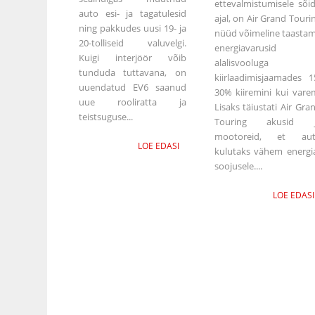
ettevalmistumisele sõi
auto esi- ja tagatulesid
ajal, on Air Grand Touri
ning pakkudes uusi 19- ja
nüüd võimeline taasta
20-tolliseid valuvelgi.
energiavarusid
Kuigi interjöör võib
alalisvooluga
tunduda tuttavana, on
kiirlaadimisjaamades 1
uuendatud EV6 saanud
30% kiiremini kui vare
uue rooliratta ja
Lisaks täiustati Air Gra
teistsuguse...
Touring akusid j
mootoreid, et au
LOE EDASI
kulutaks vähem energi
soojusele....
LOE EDASI