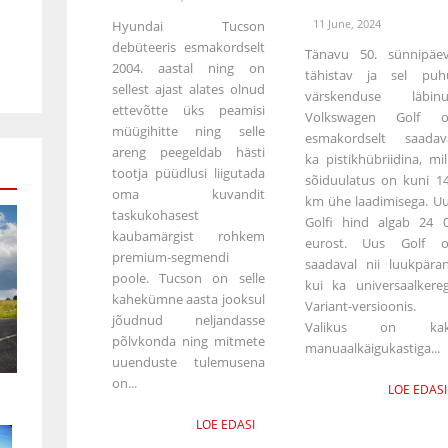
11 June, 2024
Hyundai Tucson
debüteeris esmakordselt
Tänavu 50. sünnipäe
2004. aastal ning on
tähistav ja sel puh
sellest ajast alates olnud
värskenduse läbin
ettevõtte üks peamisi
Volkswagen Golf 
müügihitte ning selle
esmakordselt saadav
areng peegeldab hästi
ka pistikhübriidina, mil
tootja püüdlusi liigutada
sõiduulatus on kuni 1
oma kuvandit
km ühe laadimisega. U
taskukohasest
Golfi hind algab 24 
kaubamärgist rohkem
eurost. Uus Golf 
premium-segmendi
saadaval nii luukpära
poole. Tucson on selle
kui ka universaalkere
kahekümne aasta jooksul
Variant-versioonis.
jõudnud neljandasse
Valikus on kak
põlvkonda ning mitmete
manuaalkäigukastiga...
uuenduste tulemusena
on...
LOE EDASI
LOE EDASI