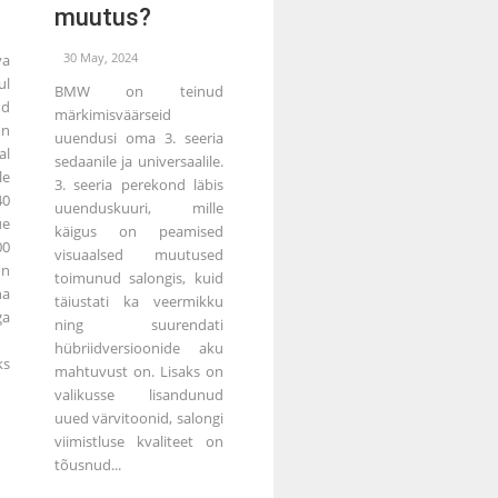
muutus?
30 May, 2024
va
ul
BMW on teinud
ud
märkimisväärseid
on
uuendusi oma 3. seeria
al
sedaanile ja universaalile.
le
3. seeria perekond läbis
40
uuenduskuuri, mille
ue
käigus on peamised
00
visuaalsed muutused
on
toimunud salongis, kuid
na
täiustati ka veermikku
ga
ning suurendati
hübriidversioonide aku
s
mahtuvust on. Lisaks on
valikusse lisandunud
uued värvitoonid, salongi
viimistluse kvaliteet on
tõusnud...