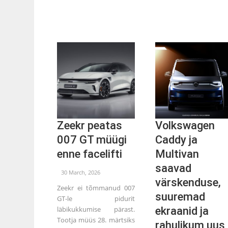
Zeekr peatas
Volkswagen
007 GT müügi
Caddy ja
enne facelifti
Multivan
saavad
30 March, 2026
värskenduse,
Zeekr ei tõmmanud 007
suuremad
GT-le pidurit
läbikukkumise pärast.
ekraanid ja
Tootja müüs 28. märtsiks
rahulikum uus