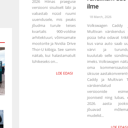
2026 Hiinas praeguse
ilme
versiooni sisuliselt läbi ja
vabastab nüüd ruumi
18 March, 2026
uuendusele, mis peaks
jõudma turule teises
Volkswagen Caddy 
kvartalis 900-voldise
Multivan värskendus 
arhitektuuri, võimsamate
püüa teha odavat trikk
mootorite ja Nvidia Drive
kus vana auto saab u
Thor-U kiibiga. See samm
värvi ja turundu
näitab, kui halastamatult
kuulutab selle sündin
lühikeseks on...
imeks. Volkswagen näit
oma kommerssauto
LOE EDASI
üksuse aastakonverents
Caddy ja Multivan 
värskendatud
versioonide esime
jooniseid ning lubas, 
2026. aasta jooks
jõuavad mõlema
mudelid...
LOE EDASI