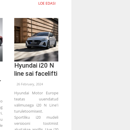
LOE EDASI
Hyundai i20 N
line sai facelifti
r
26 February, 2024
Hyundai Motor Europe
teatas uuendatud
to
välimusega i20 N Line'i
ng
turuletoomisest.
i.
Sportliku i20 mudeli
nu
versiooni tootmist
le
alustakse aprillis. Uue i20