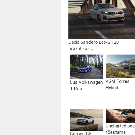
Dacia Sandero Eco-G 120
praktilisus...
KGM Torres
Uus Volkswagen
Hybrid:...
T-Roc...
Uncharted pea
tõestama,...
Citroën C5