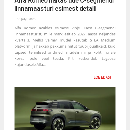
Alfa Romeo näitas uue C-segmendi
linnamaasturi esimest detaili
16 July, 2026
Alfa Romeo avaldas esimese vihje uuest C-segmendi
linnamaasturist, mille mark esitleb 2027. aasta neljandas
kvartalis. Melfis valmiv mudel kasutab STLA Medium
platvormi ja hakkab pakkuma mitut tüüpi jõuallikaid, kuid
täpsed tehnilised andmed, mudelinimi ja koht Tonale
kõrval pole veel teada. Pilt keskendub tagaosa
kujundusele Alfa...
LOE EDASI