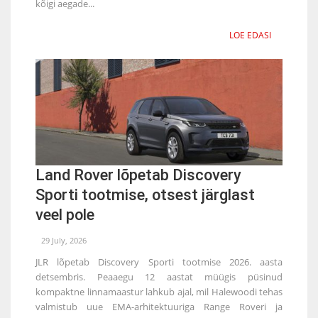
kõigi aegade...
LOE EDASI
Land Rover lõpetab Discovery
Sporti tootmise, otsest järglast
veel pole
29 July, 2026
JLR lõpetab Discovery Sporti tootmise 2026. aasta
detsembris. Peaaegu 12 aastat müügis püsinud
kompaktne linnamaastur lahkub ajal, mil Halewoodi tehas
valmistub uue EMA-arhitektuuriga Range Roveri ja