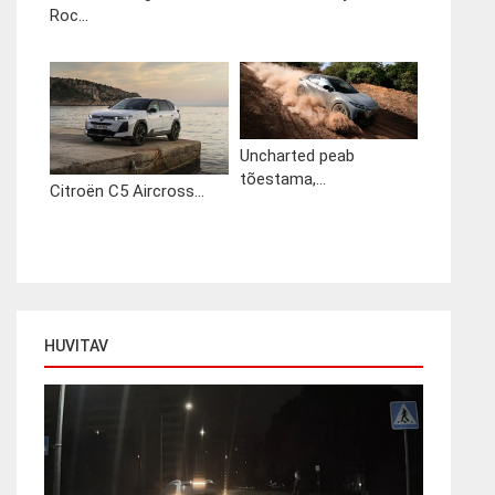
Roc...
Uncharted peab
tõestama,...
Citroën C5 Aircross...
HUVITAV