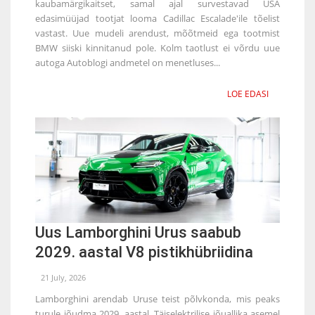
kaubamärgikaitset, samal ajal survestavad USA
edasimüüjad tootjat looma Cadillac Escalade'ile tõelist
vastast. Uue mudeli arendust, mõõtmeid ega tootmist
BMW siiski kinnitanud pole. Kolm taotlust ei võrdu uue
autoga Autoblogi andmetel on menetluses...
LOE EDASI
Uus Lamborghini Urus saabub
2029. aastal V8 pistikhübriidina
21 July, 2026
Lamborghini arendab Uruse teist põlvkonda, mis peaks
turule jõudma 2029. aastal. Täiselektrilise jõuallika asemel