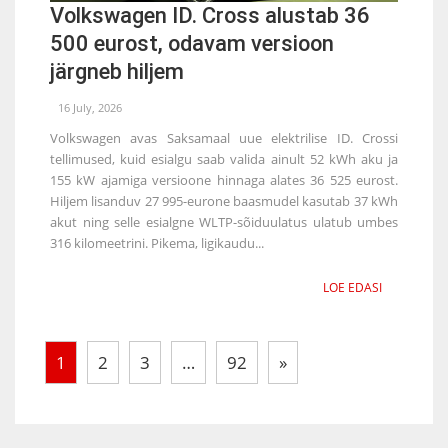
Volkswagen ID. Cross alustab 36
500 eurost, odavam versioon
järgneb hiljem
16 July, 2026
Volkswagen avas Saksamaal uue elektrilise ID. Crossi
tellimused, kuid esialgu saab valida ainult 52 kWh aku ja
155 kW ajamiga versioone hinnaga alates 36 525 eurost.
Hiljem lisanduv 27 995-eurone baasmudel kasutab 37 kWh
akut ning selle esialgne WLTP-sõiduulatus ulatub umbes
316 kilomeetrini. Pikema, ligikaudu...
LOE EDASI
1
2
3
…
92
»