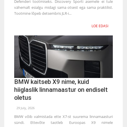
Defenderi tootmiseks. Discovery Sporti asemele ei tule
vähemalt esialgu midagi sama otsest ega sama praktilist.
Tootmine lõpeb detsembris JLR-i...
LOE EDASI
BMW kaitseb X9 nime, kuid
hiiglaslik linnamaastur on endiselt
oletus
29 July, 2026
BMW võib valmistada ette X7-st suurema linnamaasturi
sündi. Ettevõte taotleb Euroopas X9 nimele