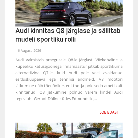
Audi kinnitas Q8 järglase ja säilitab
mudeli sportliku rolli
6 August, 2026
Audi valmistab praegusele Q8-le järglast. Viiekohaline ja
kupeeliku katusejoonega linnamaastur jätkab sportlikuma
alternatiivina Q7-le, kuid Audi pole veel avaldanud
esitluskuupäeva ega tehnilisi andmeid. V8 mootori
jätkumine näib tõenäoline, ent tootja pole seda ametlikult
kinnitanud. Q8 jätkumine polnud varem kindel Audi
tegevjuht Gernot Döllner ütles Edmundsile,...
LOE EDASI