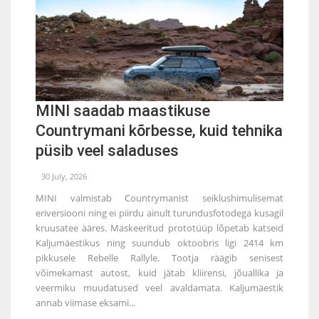
MINI saadab maastikuse
Countrymani kõrbesse, kuid tehnika
püsib veel saladuses
30 July, 2026
MINI valmistab Countrymanist seiklushimulisemat
eriversiooni ning ei piirdu ainult turundusfotodega kusagil
kruusatee ääres. Maskeeritud prototüüp lõpetab katseid
Kaljumäestikus ning suundub oktoobris ligi 2414 km
pikkusele Rebelle Rallyle. Tootja räägib senisest
võimekamast autost, kuid jätab kliirensi, jõuallika ja
veermiku muudatused veel avaldamata. Kaljumäestik
annab viimase eksami...