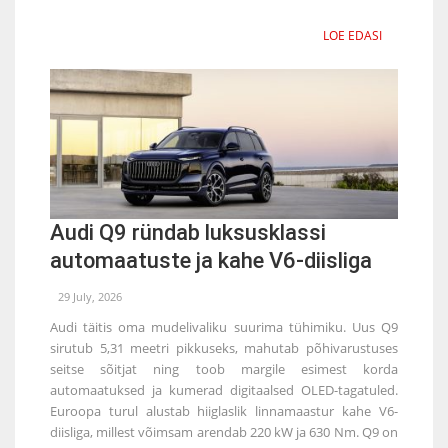
LOE EDASI
Audi Q9 ründab luksusklassi
automaatuste ja kahe V6-diisliga
29 July, 2026
Audi täitis oma mudelivaliku suurima tühimiku. Uus Q9
sirutub 5,31 meetri pikkuseks, mahutab põhivarustuses
seitse sõitjat ning toob margile esimest korda
automaatuksed ja kumerad digitaalsed OLED-tagatuled.
Euroopa turul alustab hiiglaslik linnamaastur kahe V6-
diisliga, millest võimsam arendab 220 kW ja 630 Nm. Q9 on