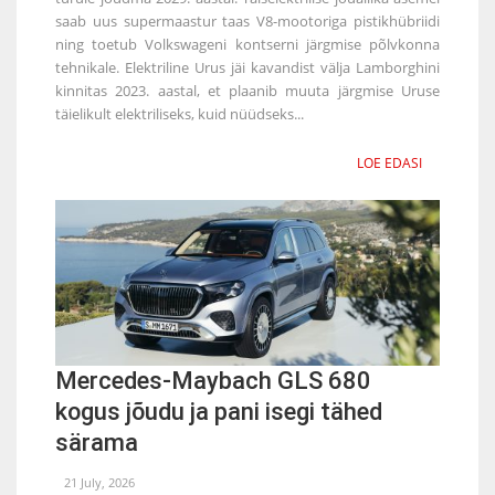
saab uus supermaastur taas V8-mootoriga pistikhübriidi
ning toetub Volkswageni kontserni järgmise põlvkonna
tehnikale. Elektriline Urus jäi kavandist välja Lamborghini
kinnitas 2023. aastal, et plaanib muuta järgmise Uruse
täielikult elektriliseks, kuid nüüdseks...
LOE EDASI
Mercedes-Maybach GLS 680
kogus jõudu ja pani isegi tähed
särama
21 July, 2026