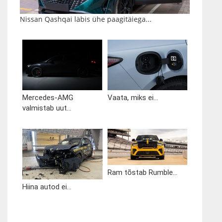
Nissan Qashqai läbis ühe paagitäiega...
Mercedes-AMG
Vaata, miks ei...
valmistab uut...
Ram tõstab Rumble...
Hiina autod ei...