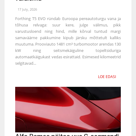
17 July, 2026
Forthing T5 EVO ründab Euroopa pereautoturgu vana ja
tõhusa relvaga: suur kere, julge välimus, pikk
varustusloend ning hind, mille kõrval tuntud margi
samaväärne pakkumine kipub järsku mõttetult kalliks
muutuma. Prooviauto 1481 cm³ turbomootor arendas 130
kW ning seitsmekäiguline topeltsiduriga
automaatkäigukast vedas esirattaid. Esimesed kilomeetrid
selgitavad...
LOE EDASI