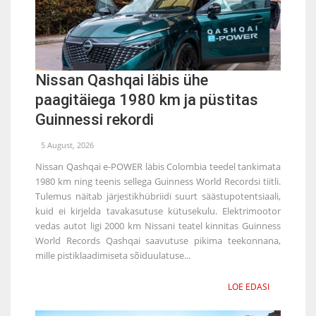
Nissan Qashqai läbis ühe
paagitäiega 1980 km ja püstitas
Guinnessi rekordi
5 August, 2026
Nissan Qashqai e-POWER läbis Colombia teedel tankimata
1980 km ning teenis sellega Guinness World Recordsi tiitli.
Tulemus näitab järjestikhübriidi suurt säästupotentsiaali,
kuid ei kirjelda tavakasutuse kütusekulu. Elektrimootor
vedas autot ligi 2000 km Nissani teatel kinnitas Guinness
World Records Qashqai saavutuse pikima teekonnana,
mille pistiklaadimiseta sõiduulatuse...
LOE EDASI