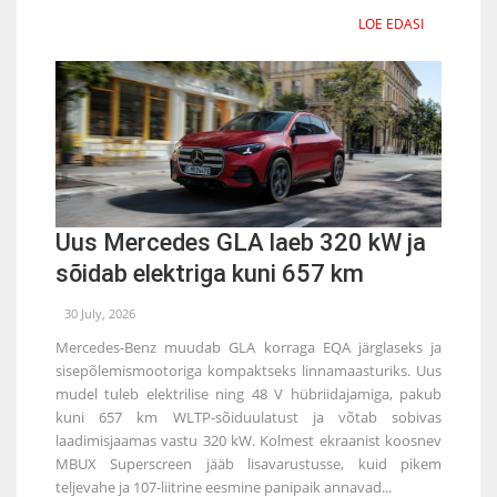
LOE EDASI
Uus Mercedes GLA laeb 320 kW ja
sõidab elektriga kuni 657 km
30 July, 2026
Mercedes-Benz muudab GLA korraga EQA järglaseks ja
sisepõlemismootoriga kompaktseks linnamaasturiks. Uus
mudel tuleb elektrilise ning 48 V hübriidajamiga, pakub
kuni 657 km WLTP-sõiduulatust ja võtab sobivas
laadimisjaamas vastu 320 kW. Kolmest ekraanist koosnev
MBUX Superscreen jääb lisavarustusse, kuid pikem
teljevahe ja 107-liitrine eesmine panipaik annavad...