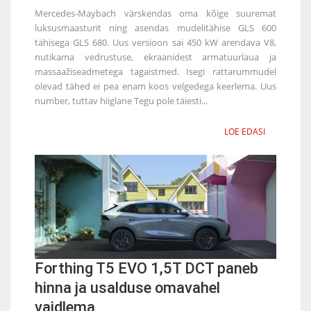
Mercedes-Maybach värskendas oma kõige suuremat
luksusmaasturit ning asendas mudelitähise GLS 600
tähisega GLS 680. Uus versioon sai 450 kW arendava V8,
nutikama vedrustuse, ekraanidest armatuurlaua ja
massaažiseadmetega tagaistmed. Isegi rattarummudel
olevad tähed ei pea enam koos velgedega keerlema. Uus
number, tuttav hiiglane Tegu pole täiesti...
LOE EDASI
Forthing T5 EVO 1,5T DCT paneb
hinna ja usalduse omavahel
vaidlema