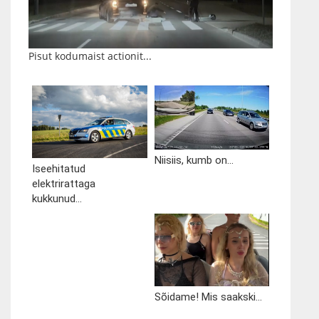
Pisut kodumaist actionit...
Niisiis, kumb on...
Iseehitatud
elektrirattaga
kukkunud...
Sõidame! Mis saakski...