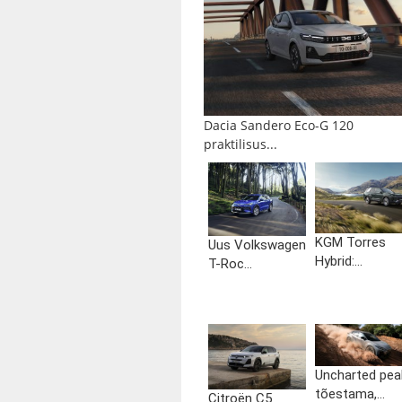
Dacia Sandero Eco-G 120
praktilisus...
KGM Torres
Uus Volkswagen
Hybrid:...
T-Roc...
Uncharted pea
tõestama,...
Citroën C5