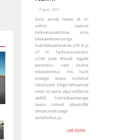
17 April, 2019
Sony annab teada, et on
valmis saanud
tarkvarauuenduse oma
täiskaadersensoriga
hübriidkaameratele a7R III ja
A7 III. Tarkvarauuendus
v3.00 pole lihtsalt vigade
parandus, vaid oluline
edasiarendus mis toob
endaga kaasa oodatud
täiustused. Kõige tähtsamad
neist on aasta algul esitletud
a6400 hübriidkaameraga
kaasa tulnud ülipaindlik
silmatuvastusega
autofookus ja...
LOE EDASI