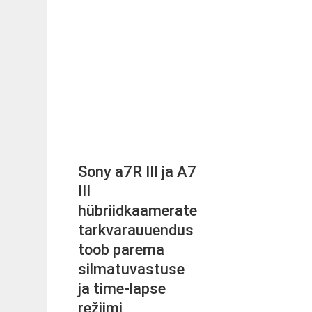
Sony a7R III ja A7
III
hübriidkaamerate
tarkvarauuendus
toob parema
silmatuvastuse
ja time-lapse
režiimi