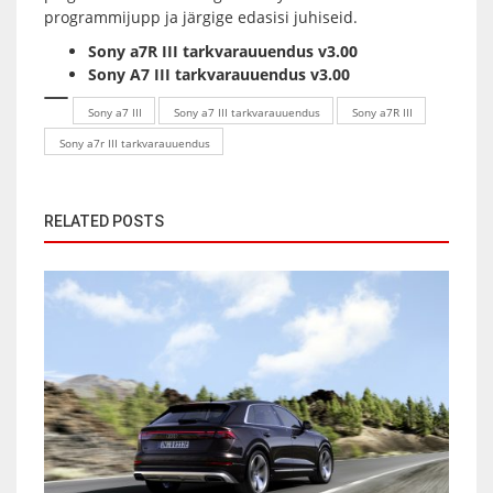
programmijupp ja järgige edasisi juhiseid.
Sony a7R III tarkvarauuendus v3.00
Sony A7 III tarkvarauuendus v3.00
Sony a7 III
Sony a7 III tarkvarauuendus
Sony a7R III
Sony a7r III tarkvarauuendus
RELATED POSTS