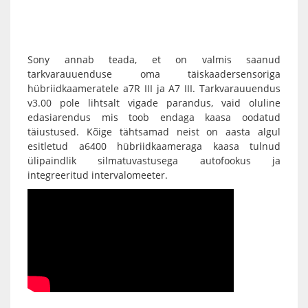
Sony
annab teada, et on valmis saanud
tarkvarauuenduse oma täiskaadersensoriga
hübriidkaameratele
a7R III
ja
A7 III
. Tarkvarauuendus
v3.00 pole lihtsalt vigade parandus, vaid oluline
edasiarendus mis toob endaga kaasa oodatud
täiustused. Kõige tähtsamad neist on aasta algul
esitletud
a6400
hübriidkaameraga kaasa tulnud
ülipaindlik silmatuvastusega autofookus ja
integreeritud intervalomeeter.