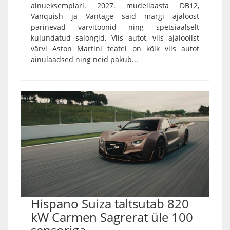
ainueksemplari. 2027. mudeliaasta DB12,
Vanquish ja Vantage said margi ajaloost
pärinevad värvitoonid ning spetsiaalselt
kujundatud salongid. Viis autot, viis ajaloolist
värvi Aston Martini teatel on kõik viis autot
ainulaadsed ning neid pakub...
Hispano Suiza taltsutab 820
kW Carmen Sagrerat üle 100