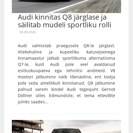
Audi kinnitas Q8 järglase ja
säilitab mudeli sportliku rolli
06.08.2026
Audi valmistab praegusele Q8-le järglast.
Viiekohaline ja kupeeliku katusejoonega
linnamaastur jätkab sportlikuma alternatiivina
Q7-le, kuid Audi pole veel avaldanud
esitluskuupäeva ega tehnilisi andmeid. V8
mootori jätkumine näib tõenäoline, ent tootja
pole seda ametlikult kinnitanud. Q8 jätkumine
polnud varem kindel Audi tegevjuht Gernot
Döllner ütles Edmundsile, et tema ettevõtte
juhiks saades...