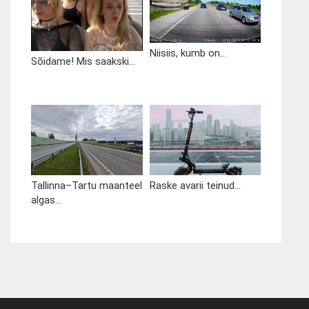
Niisiis, kumb on...
Sõidame! Mis saakski...
Tallinna–Tartu maanteel
Raske avarii teinud...
algas...