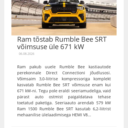
Ram tõstab Rumble Bee SRT
võimsuse üle 671 kW
06.08.2026
Ram pakub uuele Rumble Bee kastiautode
perekonnale Direct Connectioni jõudlusosi.
Võimsaim 3,0-liitrise kompressoriga komplekt
kasvatab Rumble Bee SRT võimsuse enam kui
671 kW-ni. Tegu pole eraldi seeriamudeliga, vaid
pärast auto ostmist paigaldatava tehase
toetatud paketiga. Seeriaauto arendab 579 kW
Ram 1500 Rumble Bee SRT kasutab 6,2-liitrist
mehaanilise ülelaadimisega HEMI V8...