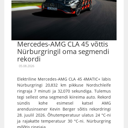
Mercedes-AMG CLA 45 võttis
Nürburgringil oma segmendi
rekordi
05.08.2026
Elektriline Mercedes-AMG CLA 45 4MATIC+ läbis
Nürburgringi 20,832 km pikkuse Nordschleife
ringraja 7 minuti ja 32,070 sekundiga. Tulemus
tegi sellest oma segmendi kiireima auto. Rekord
sündis kohe esimesel katsel AMG
arendusinsener Kevin Berger sõitis rekordringi
28. juulil 2026. Õhutemperatuur ulatus 24 °C-ni
ja rajakatte temperatuur 30 °C-ni. Nürburgring
mõõtis ringiaja...