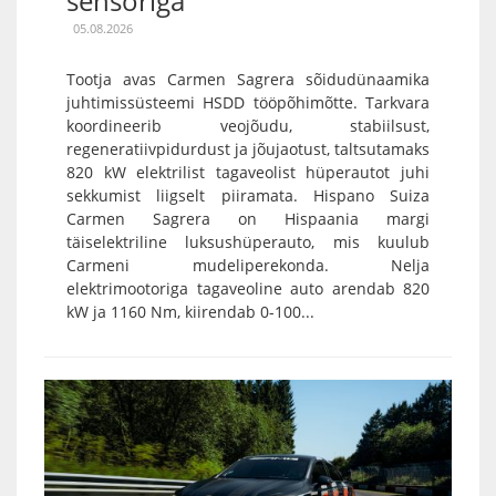
sensoriga
05.08.2026
Tootja avas Carmen Sagrera sõidudünaamika
juhtimissüsteemi HSDD tööpõhimõtte. Tarkvara
koordineerib veojõudu, stabiilsust,
regeneratiivpidurdust ja jõujaotust, taltsutamaks
820 kW elektrilist tagaveolist hüperautot juhi
sekkumist liigselt piiramata. Hispano Suiza
Carmen Sagrera on Hispaania margi
täiselektriline luksushüperauto, mis kuulub
Carmeni mudeliperekonda. Nelja
elektrimootoriga tagaveoline auto arendab 820
kW ja 1160 Nm, kiirendab 0-100...