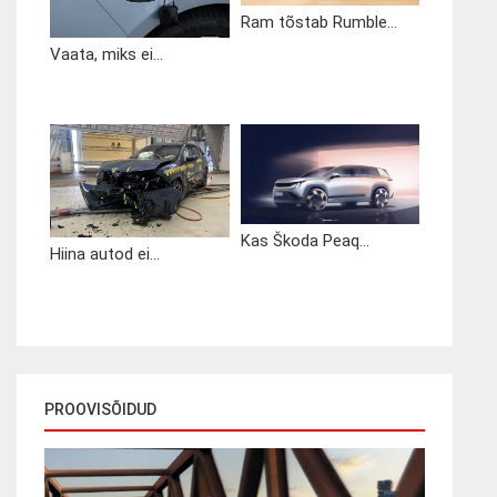
Ram tõstab Rumble...
Vaata, miks ei...
Kas Škoda Peaq...
Hiina autod ei...
PROOVISÕIDUD