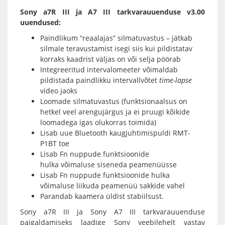
Sony a7R III ja A7 III tarkvarauuenduse v3.00
uuendused:
Paindlikum “reaalajas” silmatuvastus – jätkab
silmale teravustamist isegi siis kui pildistatav
korraks kaadrist väljas on või selja pöörab
Integreeritud intervalomeeter võimaldab
pildistada paindlikku intervallvõtet
time-lapse
video jaoks
Loomade silmatuvastus (funktsionaalsus on
hetkel veel arengujärgus ja ei pruugi kõikide
loomadega igas olukorras toimida)
Lisab uue
Bluetooth kaugjuhtimispuldi RMT-
P1BT
toe
Lisab Fn nuppude funktsioonide
hulka võimaluse siseneda peamenüüsse
Lisab Fn nuppude funktsioonide hulka
võimaluse liikuda peamenüü sakkide vahel
Parandab kaamera üldist stabiilsust.
Sony a7R III ja Sony A7 III tarkvarauuenduse
paigaldamiseks laadige Sony veebilehelt vastav