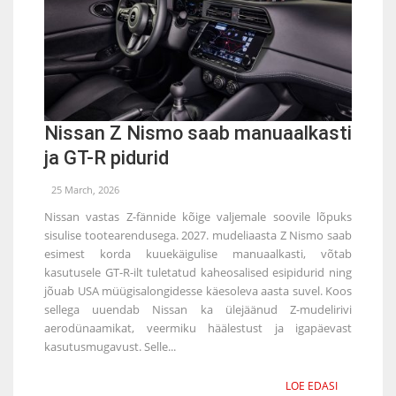
Nissan Z Nismo saab manuaalkasti
ja GT-R pidurid
25 March, 2026
Nissan vastas Z-fännide kõige valjemale soovile lõpuks
sisulise tootearendusega. 2027. mudeliaasta Z Nismo saab
esimest korda kuuekäigulise manuaalkasti, võtab
kasutusele GT-R-ilt tuletatud kaheosalised esipidurid ning
jõuab USA müügisalongidesse käesoleva aasta suvel. Koos
sellega uuendab Nissan ka ülejäänud Z-mudelirivi
aerodünaamikat, veermiku häälestust ja igapäevast
kasutusmugavust. Selle...
LOE EDASI