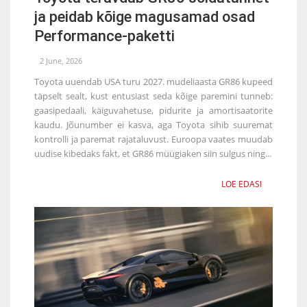
ja peidab kõige magusamad osad
Performance-paketti
2 June, 2026
Toyota uuendab USA turu 2027. mudeliaasta GR86 kupeed
täpselt sealt, kust entusiast seda kõige paremini tunneb:
gaasipedaali, käiguvahetuse, pidurite ja amortisaatorite
kaudu. Jõunumber ei kasva, aga Toyota sihib suuremat
kontrolli ja paremat rajataluvust. Euroopa vaates muudab
uudise kibedaks fakt, et GR86 müügiaken siin sulgus ning...
LOE EDASI