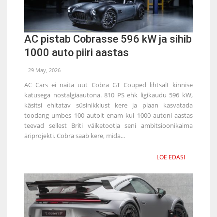
AC pistab Cobrasse 596 kW ja sihib
1000 auto piiri aastas
29 May, 2026
AC Cars ei näita uut Cobra GT Couped lihtsalt kinnise
katusega nostalgiaautona. 810 PS ehk ligikaudu 596 kW,
käsitsi ehitatav süsinikkiust kere ja plaan kasvatada
toodang umbes 100 autolt enam kui 1000 autoni aastas
teevad sellest Briti väiketootja seni ambitsioonikaima
äriprojekti. Cobra saab kere, mida...
LOE EDASI