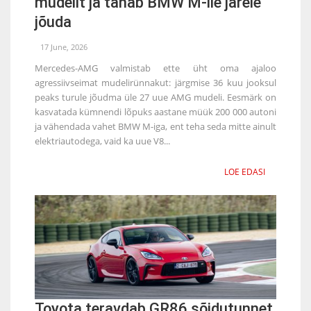
mudelit ja tahab BMW M-ile järele
jõuda
17 June, 2026
Mercedes-AMG valmistab ette üht oma ajaloo
agressiivseimat mudelirünnakut: järgmise 36 kuu jooksul
peaks turule jõudma üle 27 uue AMG mudeli. Eesmärk on
kasvatada kümnendi lõpuks aastane müük 200 000 autoni
ja vähendada vahet BMW M-iga, ent teha seda mitte ainult
elektriautodega, vaid ka uue V8...
LOE EDASI
Toyota teravdab GR86 sõidutunnet