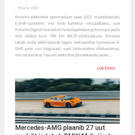
18 June, 2026
Porsche elektriline sportsedaan saab 2027. mudeliaastaks
E-Shift-süsteemi, mis loob kaheksa virtuaalkäiku, uue
Porsche Digital Interaction kasutajaliidese ja Euroopa jaoks
eriti olulise kuni 700 km WLTP-sõiduulatuse. Porsche
tahab anda elektriautole tagasi mehaanilise tunnetuse E-
Shift pole uus käigukast, vaid tarkvaraline sõiduelamus,
mis istutatakse Taycani elektrilise jõuülekande peale....
LOE EDASI
Mercedes-AMG plaanib 27 uut