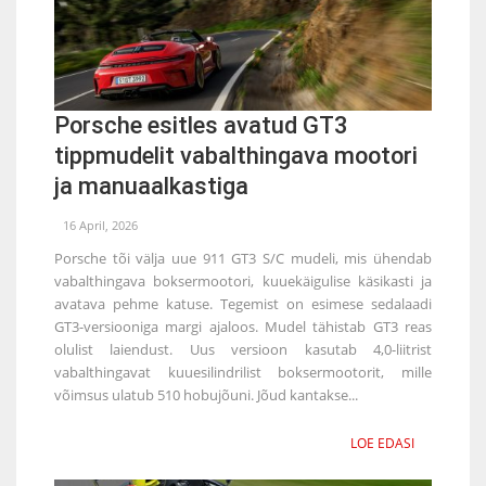
Porsche esitles avatud GT3
tippmudelit vabalthingava mootori
ja manuaalkastiga
16 April, 2026
Porsche tõi välja uue 911 GT3 S/C mudeli, mis ühendab
vabalthingava boksermootori, kuuekäigulise käsikasti ja
avatava pehme katuse. Tegemist on esimese sedalaadi
GT3-versiooniga margi ajaloos. Mudel tähistab GT3 reas
olulist laiendust. Uus versioon kasutab 4,0-liitrist
vabalthingavat kuuesilindrilist boksermootorit, mille
võimsus ulatub 510 hobujõuni. Jõud kantakse...
LOE EDASI