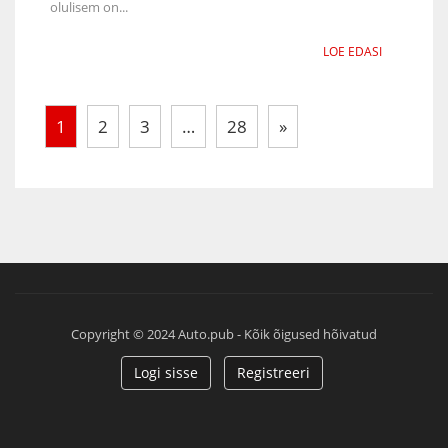
olulisem on...
LOE EDASI
1
2
3
…
28
»
Copyright © 2024 Auto.pub - Kõik õigused hõivatud
Logi sisse
Registreeri