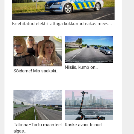
Iseehitatud elektrirattaga kukkunud eakas mees...
Niisiis, kumb on...
Sõidame! Mis saakski...
Tallinna–Tartu maanteel
Raske avarii teinud...
algas...