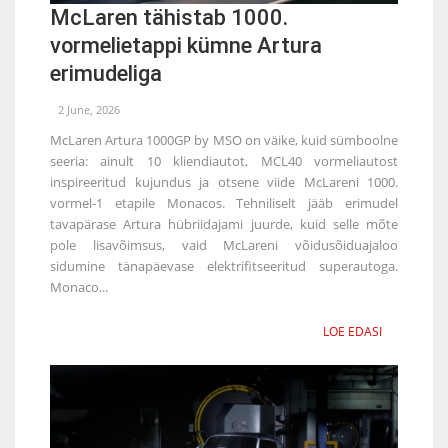
McLaren tähistab 1000.
vormelietappi kümne Artura
erimudeliga
2 June, 2026
McLaren Artura 1000GP by MSO on väike, kuid sümboolne
seeria: ainult 10 kliendiautot, MCL40 vormeliautost
inspireeritud kujundus ja otsene viide McLareni 1000.
vormel-1 etapile Monacos. Tehniliselt jääb erimudel
tavapärase Artura hübriidajami juurde, kuid selle mõte
pole lisavõimsus, vaid McLareni võidusõiduajaloo
sidumine tänapäevase elektrifitseeritud superautoga.
Monaco...
LOE EDASI