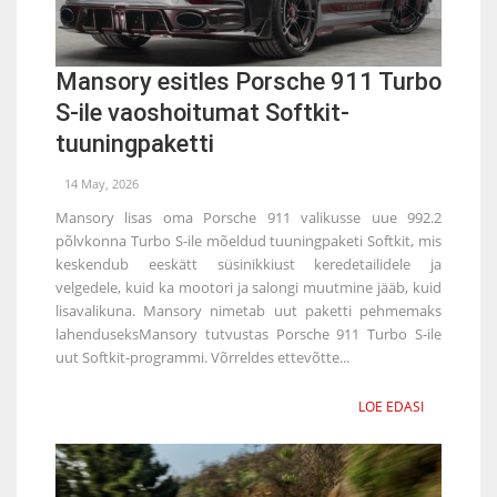
Mansory esitles Porsche 911 Turbo
S-ile vaoshoitumat Softkit-
tuuningpaketti
14 May, 2026
Mansory lisas oma Porsche 911 valikusse uue 992.2
põlvkonna Turbo S-ile mõeldud tuuningpaketi Softkit, mis
keskendub eeskätt süsinikkiust keredetailidele ja
velgedele, kuid ka mootori ja salongi muutmine jääb, kuid
lisavalikuna. Mansory nimetab uut paketti pehmemaks
lahenduseksMansory tutvustas Porsche 911 Turbo S-ile
uut Softkit-programmi. Võrreldes ettevõtte...
LOE EDASI