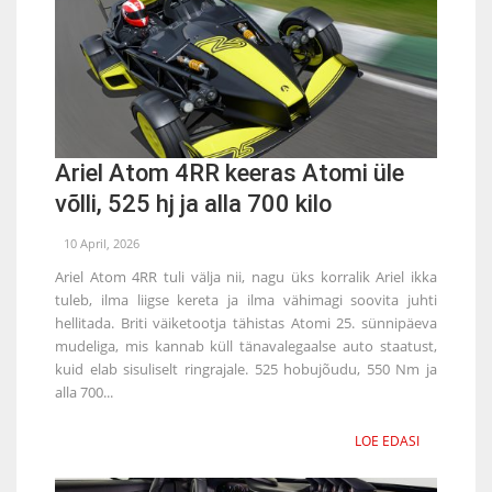
Ariel Atom 4RR keeras Atomi üle
võlli, 525 hj ja alla 700 kilo
10 April, 2026
Ariel Atom 4RR tuli välja nii, nagu üks korralik Ariel ikka
tuleb, ilma liigse kereta ja ilma vähimagi soovita juhti
hellitada. Briti väiketootja tähistas Atomi 25. sünnipäeva
mudeliga, mis kannab küll tänavalegaalse auto staatust,
kuid elab sisuliselt ringrajale. 525 hobujõudu, 550 Nm ja
alla 700...
LOE EDASI