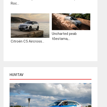
Roc...
Uncharted peab
tõestama,...
Citroën C5 Aircross...
HUVITAV