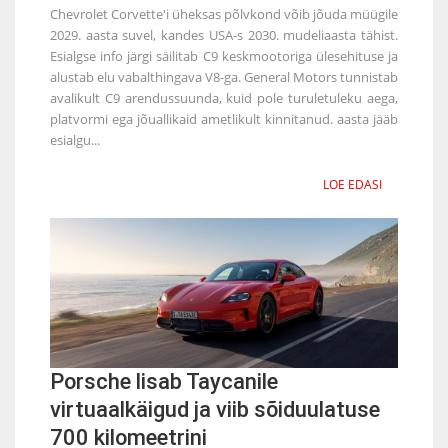
Chevrolet Corvette'i üheksas põlvkond võib jõuda müügile
2029. aasta suvel, kandes USA-s 2030. mudeliaasta tähist.
Esialgse info järgi säilitab C9 keskmootoriga ülesehituse ja
alustab elu vabalthingava V8-ga. General Motors tunnistab
avalikult C9 arendussuunda, kuid pole turuletuleku aega,
platvormi ega jõuallikaid ametlikult kinnitanud. aasta jääb
esialgu...
LOE EDASI
Porsche lisab Taycanile
virtuaalkäigud ja viib sõiduulatuse
700 kilomeetrini