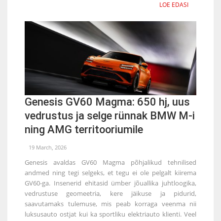
LOE EDASI
Genesis GV60 Magma: 650 hj, uus
vedrustus ja selge rünnak BMW M-i
ning AMG territooriumile
19 March, 2026
Genesis avaldas GV60 Magma põhjalikud tehnilised
andmed ning tegi selgeks, et tegu ei ole pelgalt kiirema
GV60-ga. Insenerid ehitasid ümber jõuallika juhtloogika,
vedrustuse geomeetria, kere jäikuse ja pidurid,
saavutamaks tulemuse, mis peab korraga veenma nii
luksusauto ostjat kui ka sportliku elektriauto klienti. Veel