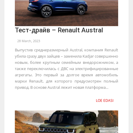
Тест-драйв – Renault Austral
28 March, 2023
Выпустив среднеразмерный Austral, компания Renault
убила сразу двух зайцев – заменила Kadjar совершенно
новым, более крупным семейным внедорожником, а
также переключилась с ДВС на электрифицированные
агрегаты. Это первый за долгое время автомобиль
марки Renault, для которого предусмотрен полный
привод. В основе Austral лежит новая платформа...
LOE EDASI