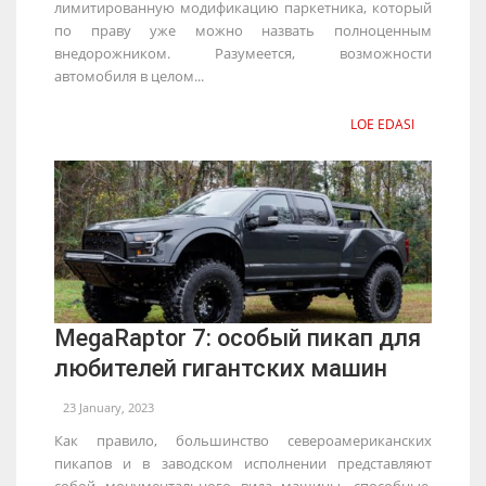
лимитированную модификацию паркетника, который
по праву уже можно назвать полноценным
внедорожником. Разумеется, возможности
автомобиля в целом...
LOE EDASI
MegaRaptor 7: особый пикап для
любителей гигантских машин
23 January, 2023
Как правило, большинство североамериканских
пикапов и в заводском исполнении представляют
собой монументального вида машины, способные,