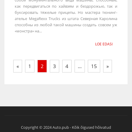
как передвигаться по хайвэям и бездорожью, так и
буксировать тяжелые прицепы. Но мастера тюнинг-
ателье MegaRexx Trucks из штата Северная Каролина
способны из любой такой машины создать совсем уж
«монстра» на...
LOE EDASI
«
1
2
3
4
…
15
»
Copyright © 2024 Auto.pub - Kõik õigused hõivatud