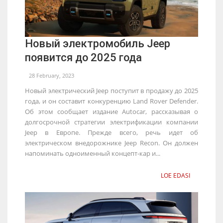
Новый электромобиль Jeep
появится до 2025 года
28 February, 2023
Новый электрический Jeep поступит в продажу до 2025
года, и он составит конкуренцию Land Rover Defender.
Об этом сообщает издание Autocar, рассказывая о
долгосрочной стратегии электрификации компании
Jeep в Европе. Прежде всего, речь идет об
электрическом внедорожнике Jeep Recon. Он должен
напоминать одноименный концепт-кар и...
LOE EDASI