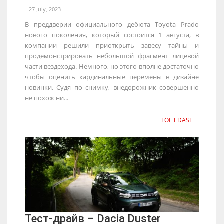
27 July, 2023
В преддверии официального дебюта Toyota Prado
нового поколения, который состоится 1 августа, в
компании решили приоткрыть завесу тайны и
продемонстрировать небольшой фрагмент лицевой
части вездехода. Немного, но этого вполне достаточно
чтобы оценить кардинальные перемены в дизайне
новинки. Судя по снимку, внедорожник совершенно
не похож ни...
LOE EDASI
Тест-драйв – Dacia Duster