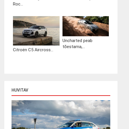
Roc...
Uncharted peab
tõestama,...
Citroën C5 Aircross...
HUVITAV