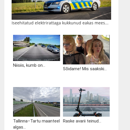
Iseehitatud elektrirattaga kukkunud eakas mees...
Niisiis, kumb on...
Sõidame! Mis saakski...
Tallinna–Tartu maanteel
Raske avarii teinud...
algas...