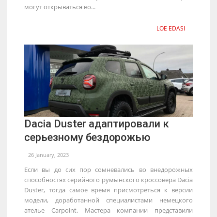
могут открываться во...
LOE EDASI
Dacia Duster адаптировали к
серьезному бездорожью
26 January, 2023
Если вы до сих пор сомневались во внедорожных
способностях серийного румынского кроссовера Dacia
Duster, тогда самое время присмотреться к версии
модели, доработанной специалистами немецкого
ателье Carpoint. Мастера компании представили