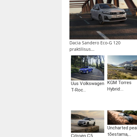
Dacia Sandero Eco-G 120
praktilisus...
KGM Torres
Uus Volkswagen
Hybrid:...
T-Roc...
Uncharted pea
tõestama,...
Citroën C5