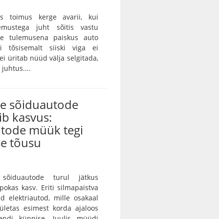
as toimus kerge avarii, kui
emustega juht sõitis vastu
ille tulemusena paiskus auto
gi tõsisemalt siiski viga ei
ei üritab nüüd välja selgitada,
juhtus....
te sõiduautode
ib kasvus:
utode müük tegi
se tõusu
sõiduautode turul jätkus
pokas kasv. Eriti silmapaistva
d elektriautod, mille osakaal
ületas esimest korda ajaloos
endi künnise. Juulis müüdi