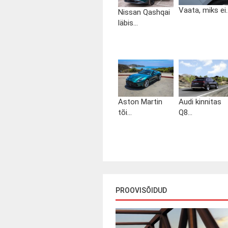
Vaata, miks ei..
Nissan Qashqai
läbis...
Aston Martin
Audi kinnitas
tõi...
Q8...
PROOVISÕIDUD