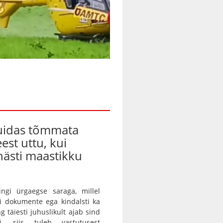
kuidas tõmmata
eest uttu, kui
ästi maastikku
ingi ürgaegse saraga, millel
ei dokumente ega kindalsti ka
g täiesti juhuslikult ajab sind
ei, siis tuleb vastutusest