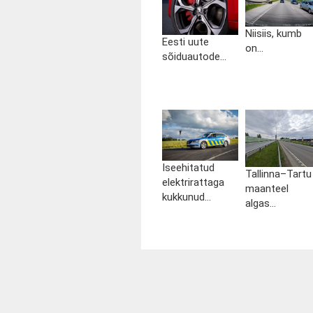
Niisiis, kumb
Eesti uute
on...
sõiduautode...
Iseehitatud
Tallinna–Tartu
elektrirattaga
maanteel
kukkunud...
algas...