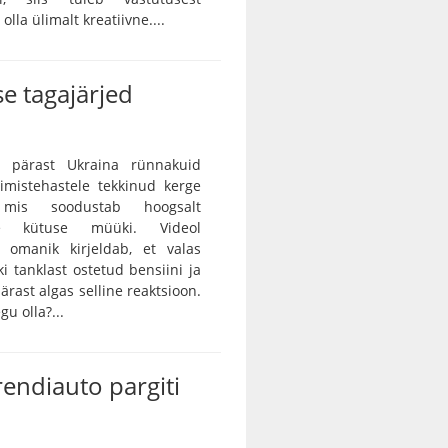
lla ülimalt kreatiivne....
e tagajärjed
 pärast Ukraina rünnakuid
rimistehastele tekkinud kerge
, mis soodustab hoogsalt
tse kütuse müüki. Videol
 omanik kirjeldab, et valas
ki tanklast ostetud bensiini ja
ärast algas selline reaktsioon.
gu olla?...
rendiauto pargiti