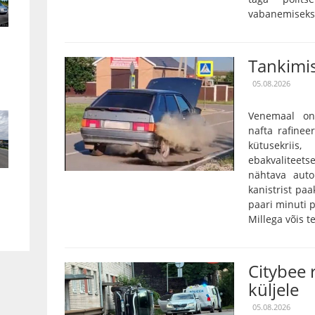
vabanemiseks o
Tankimis
05.08.2026
Venemaal on
nafta rafinee
kütusekriis
ebakvalitee
nähtava auto
kanistrist paa
paari minuti p
Millega võis te
Citybee 
küljele
05.08.2026