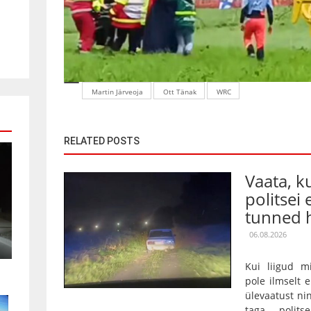
Martin Järveoja
Ott Tänak
WRC
RELATED POSTS
Vaata, 
politsei 
tunned h
06.08.2026
Kui liigud m
pole ilmselt 
ülevaatust nin
taga polits