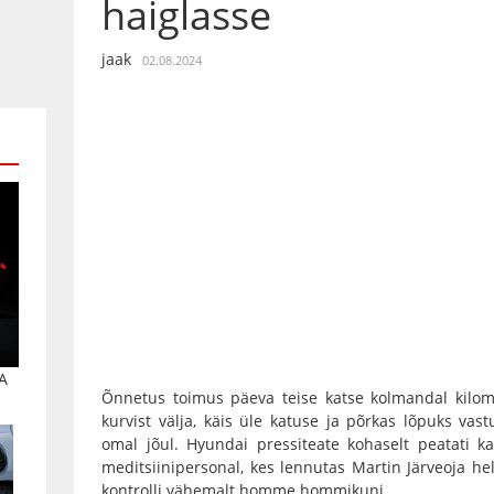
haiglasse
jaak
02.08.2024
A
Õnnetus toimus päeva teise katse kolmandal kilomee
kurvist välja, käis üle katuse ja põrkas lõpuks va
omal jõul. Hyundai pressiteate kohaselt peatati k
meditsiinipersonal, kes lennutas Martin Järveoja hel
kontrolli vähemalt homme hommikuni.