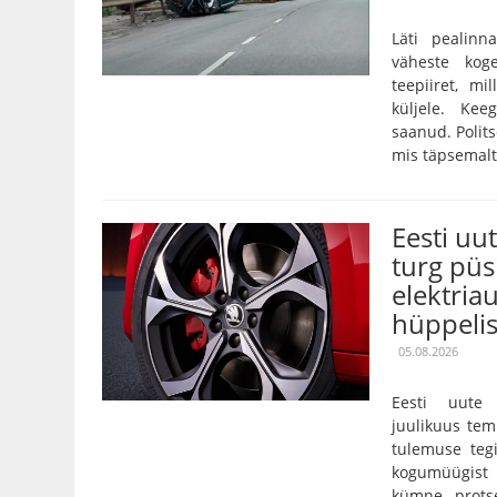
Läti pealinn
väheste kog
teepiiret, m
küljele. Kee
saanud. Polits
mis täpsemalt 
Eesti uu
turg püs
elektria
hüppeli
05.08.2026
Eesti uute 
juulikuus tem
tulemuse tegi
kogumüügist 
kümne prots