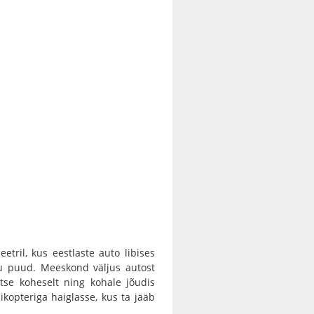
tril, kus eestlaste auto libises
stu puud. Meeskond väljus autost
atse koheselt ning kohale jõudis
ikopteriga haiglasse, kus ta jääb