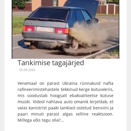
Tankimise tagajärjed
05.08.2026
Venemaal on pärast Ukraina rünnakuid nafta
rafineerimistehastele tekkinud kerge kütusekriis,
mis soodustab hoogsalt ebakvaliteetse kütuse
müüki. Videol nähtava auto omanik kirjeldab, et
valas kanistrist paaki tanklast ostetud bensiini ja
paari minuti pärast algas selline reaktsioon.
Millega võis tegu olla?...