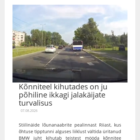
Kõnniteel kihutades on ju
põhiline ikkagi jalakäijate
turvalisus
07.08.2026
Stiilinäide lõunanaabrite pealinnast Riiast, kus
õhtuse tipptunni alguses liiklust vältida üritanud
BMW juht kihutab teistest mööda kõnnitee