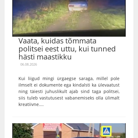
Vaata, kuidas tõmmata
politsei eest uttu, kui tunned
hästi maastikku
06.08.2026
Kui liigud mingi ürgaegse saraga, millel pole
ilmselt ei dokumente ega kindalsti ka ülevaatust
ning täiesti juhuslikult ajab sind taga politsei,
siis tuleb vastutusest vabanemiseks olla ülimalt
kreatiivne....