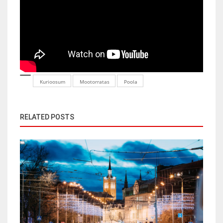
Kurioosum
Mootorratas
Poola
RELATED POSTS