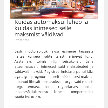
Kuidas automaksul läheb ja
kuidas inimesed selle
maksmist väldivad
07.08.2026
Eesti mootorsõidukimaksu esimene täisaasta
näitas korraga kahte täiesti erinevat lugu.
Aastamaks toimis riigi seisukohalt üsna
etteaimatavalt: inimesed said maksuteated ja
valdavalt maksid. Registreerimistasu puhul läks
aga algne prognoos suurelt mööda, sest maks ei
tabanud lihtsalt olemasolevat turgu, vaid muutis
turgu ennast. aasta riigieelarves loodeti
mootorsõidukimaksu kahest komponendist
saada kokku 236...