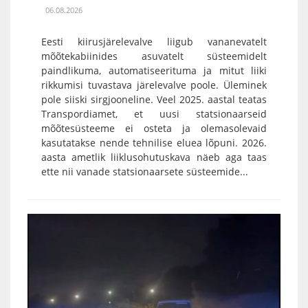
06.08.2026
Eesti kiirusjärelevalve liigub vananevatelt
mõõtekabiinides asuvatelt süsteemidelt
paindlikuma, automatiseerituma ja mitut liiki
rikkumisi tuvastava järelevalve poole. Üleminek
pole siiski sirgjooneline. Veel 2025. aastal teatas
Transpordiamet, et uusi statsionaarseid
mõõtesüsteeme ei osteta ja olemasolevaid
kasutatakse nende tehnilise eluea lõpuni. 2026.
aasta ametlik liiklusohutuskava näeb aga taas
ette nii vanade statsionaarsete süsteemide...