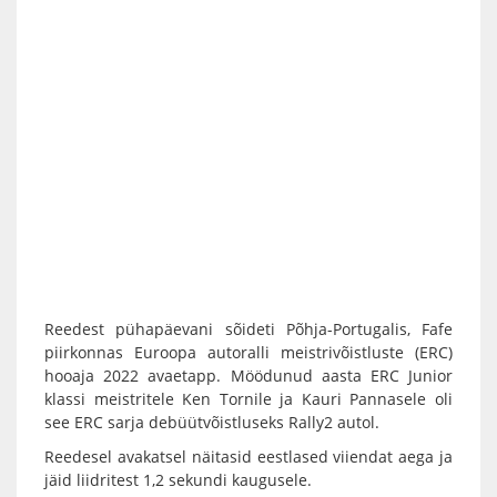
Reedest pühapäevani sõideti Põhja-Portugalis, Fafe
piirkonnas Euroopa autoralli meistrivõistluste (ERC)
hooaja 2022 avaetapp. Möödunud aasta ERC Junior
klassi meistritele Ken Tornile ja Kauri Pannasele oli
see ERC sarja debüütvõistluseks Rally2 autol.
Reedesel avakatsel näitasid eestlased viiendat aega ja
jäid liidritest 1,2 sekundi kaugusele.