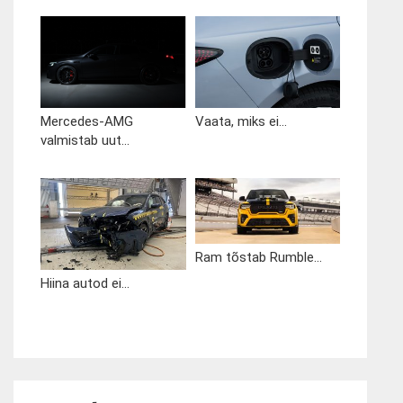
Mercedes-AMG
Vaata, miks ei...
valmistab uut...
Ram tõstab Rumble...
Hiina autod ei...