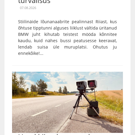
turvalisus
07.08.2026
Stiilinäide lõunanaabrite pealinnast Riiast, kus
õhtuse tipptunni alguses liiklust vältida üritanud
BMW juht kihutab teistest mööda kõnnitee
kaudu, kuid nähes bussi peatusesse keeravat,
lendab suisa üle muruplatsi. Ohutus ju
ennekõike!...