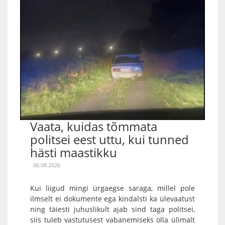
Vaata, kuidas tõmmata
politsei eest uttu, kui tunned
hästi maastikku
06.08.2026
Kui liigud mingi ürgaegse saraga, millel pole
ilmselt ei dokumente ega kindalsti ka ülevaatust
ning täiesti juhuslikult ajab sind taga politsei,
siis tuleb vastutusest vabanemiseks olla ülimalt