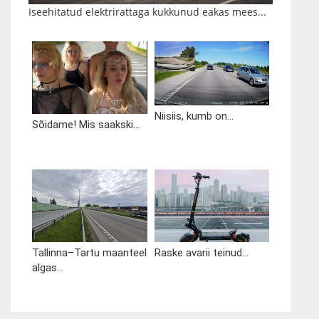
Iseehitatud elektrirattaga kukkunud eakas mees...
Niisiis, kumb on...
Sõidame! Mis saakski...
Tallinna–Tartu maanteel
Raske avarii teinud...
algas...