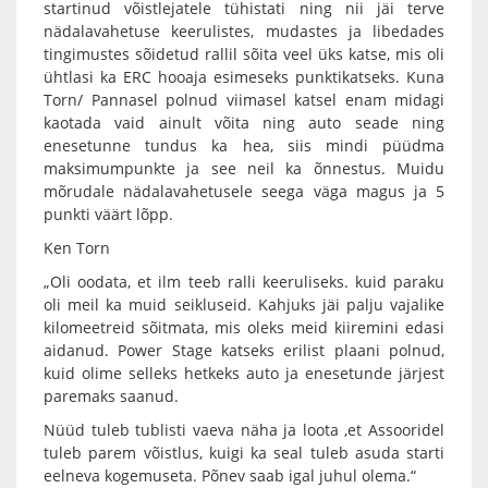
startinud võistlejatele tühistati ning nii jäi terve
nädalavahetuse keerulistes, mudastes ja libedades
tingimustes sõidetud rallil sõita veel üks katse, mis oli
ühtlasi ka ERC hooaja esimeseks punktikatseks. Kuna
Torn/ Pannasel polnud viimasel katsel enam midagi
kaotada vaid ainult võita ning auto seade ning
enesetunne tundus ka hea, siis mindi püüdma
maksimumpunkte ja see neil ka õnnestus. Muidu
mõrudale nädalavahetusele seega väga magus ja 5
punkti väärt lõpp.
Ken Torn
„Oli oodata, et ilm teeb ralli keeruliseks. kuid paraku
oli meil ka muid seikluseid. Kahjuks jäi palju vajalike
kilomeetreid sõitmata, mis oleks meid kiiremini edasi
aidanud. Power Stage katseks erilist plaani polnud,
kuid olime selleks hetkeks auto ja enesetunde järjest
paremaks saanud.
Nüüd tuleb tublisti vaeva näha ja loota ,et Assooridel
tuleb parem võistlus, kuigi ka seal tuleb asuda starti
eelneva kogemuseta. Põnev saab igal juhul olema.“