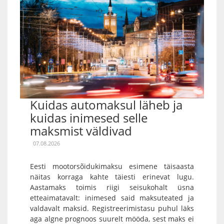
Kuidas automaksul läheb ja
kuidas inimesed selle
maksmist väldivad
07.08.2026
Eesti mootorsõidukimaksu esimene täisaasta
näitas korraga kahte täiesti erinevat lugu.
Aastamaks toimis riigi seisukohalt üsna
etteaimatavalt: inimesed said maksuteated ja
valdavalt maksid. Registreerimistasu puhul läks
aga algne prognoos suurelt mööda, sest maks ei