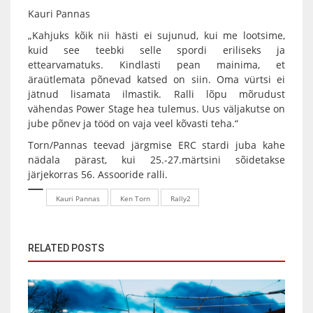
Kauri Pannas
„Kahjuks kõik nii hästi ei sujunud, kui me lootsime,
kuid see teebki selle spordi eriliseks ja
ettearvamatuks. Kindlasti pean mainima, et
äraütlemata põnevad katsed on siin. Oma vürtsi ei
jätnud lisamata ilmastik. Ralli lõpu mõrudust
vähendas Power Stage hea tulemus. Uus väljakutse on
jube põnev ja tööd on vaja veel kõvasti teha.“
Torn/Pannas teevad järgmise ERC stardi juba kahe
nädala pärast, kui 25.-27.märtsini sõidetakse
järjekorras 56. Assooride ralli.
Kauri Pannas
Ken Torn
Rally2
RELATED POSTS