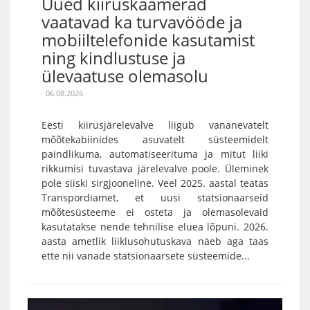
Uued kiiruskaamerad
vaatavad ka turvavööde ja
mobiiltelefonide kasutamist
ning kindlustuse ja
ülevaatuse olemasolu
06.08.2026
Eesti kiirusjärelevalve liigub vananevatelt
mõõtekabiinides asuvatelt süsteemidelt
paindlikuma, automatiseerituma ja mitut liiki
rikkumisi tuvastava järelevalve poole. Üleminek
pole siiski sirgjooneline. Veel 2025. aastal teatas
Transpordiamet, et uusi statsionaarseid
mõõtesüsteeme ei osteta ja olemasolevaid
kasutatakse nende tehnilise eluea lõpuni. 2026.
aasta ametlik liiklusohutuskava näeb aga taas
ette nii vanade statsionaarsete süsteemide...