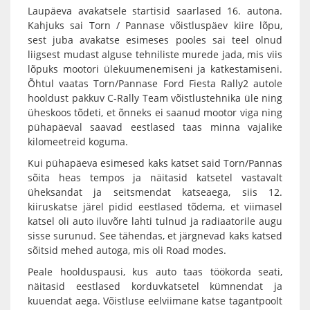
Laupäeva avakatsele startisid saarlased 16. autona.
Kahjuks sai Torn / Pannase võistluspäev kiire lõpu,
sest juba avakatse esimeses pooles sai teel olnud
liigsest mudast alguse tehniliste murede jada, mis viis
lõpuks mootori ülekuumenemiseni ja katkestamiseni.
Õhtul vaatas Torn/Pannase Ford Fiesta Rally2 autole
hooldust pakkuv C-Rally Team võistlustehnika üle ning
üheskoos tõdeti, et õnneks ei saanud mootor viga ning
pühapäeval saavad eestlased taas minna vajalike
kilomeetreid koguma.
Kui pühapäeva esimesed kaks katset said Torn/Pannas
sõita heas tempos ja näitasid katsetel vastavalt
üheksandat ja seitsmendat katseaega, siis 12.
kiiruskatse järel pidid eestlased tõdema, et viimasel
katsel oli auto iluvõre lahti tulnud ja radiaatorile augu
sisse surunud. See tähendas, et järgnevad kaks katsed
sõitsid mehed autoga, mis oli Road modes.
Peale hoolduspausi, kus auto taas töökorda seati,
näitasid eestlased korduvkatsetel kümnendat ja
kuuendat aega. Võistluse eelviimane katse tagantpoolt