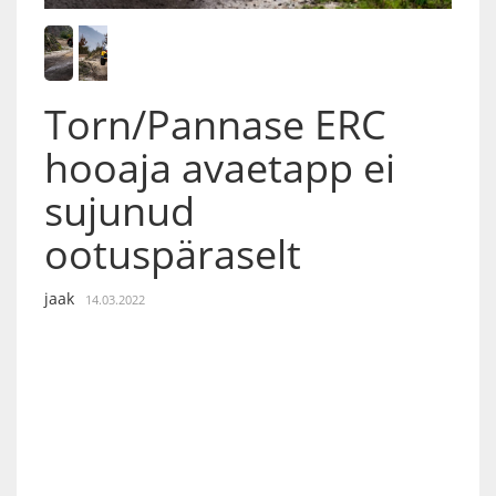
Torn/Pannase ERC
hooaja avaetapp ei
sujunud
ootuspäraselt
jaak
14.03.2022