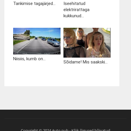
Tankimise tagajärjed...
Iseehitatud
elektrirattaga
kukkunud...
Niisiis, kumb on...
Sõidame! Mis saakski...
Copyright © 2024 Auto.pub - Kõik õigused hõivatud