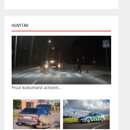
HUVITAV
Pisut kodumaist actionit...