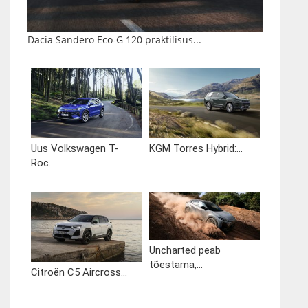
Dacia Sandero Eco-G 120 praktilisus...
Uus Volkswagen T-
KGM Torres Hybrid:...
Roc...
Uncharted peab
tõestama,...
Citroën C5 Aircross...