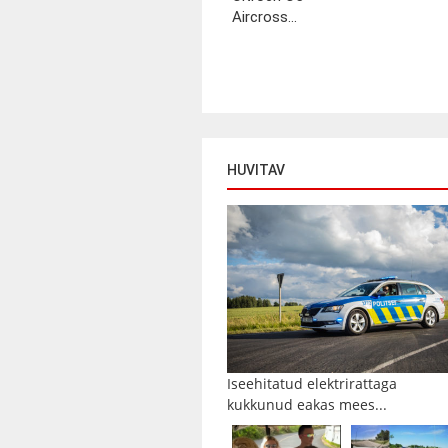
Aircross...
HUVITAV
Iseehitatud elektrirattaga
kukkunud eakas mees...