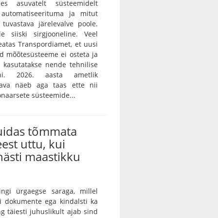
des asuvatelt süsteemidelt
 automatiseerituma ja mitut
i tuvastava järelevalve poole.
e siiski sirgjooneline. Veel
teatas Transpordiamet, et uusi
id mõõtesüsteeme ei osteta ja
 kasutatakse nende tehnilise
ni. 2026. aasta ametlik
skava näeb aga taas ette nii
onaarsete süsteemide...
kuidas tõmmata
eest uttu, kui
ästi maastikku
ingi ürgaegse saraga, millel
ei dokumente ega kindalsti ka
g täiesti juhuslikult ajab sind