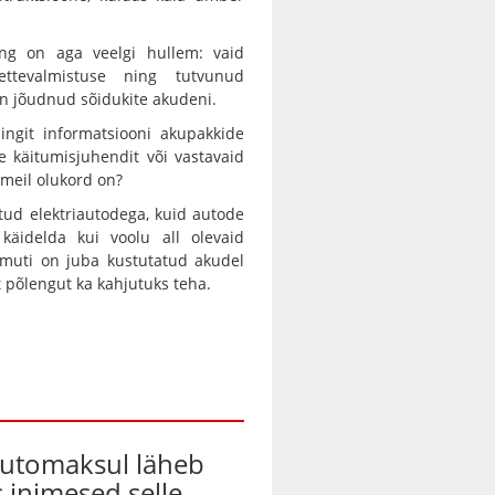
nang on aga veelgi hullem: vaid
ttevalmistuse ning tutvunud
on jõudnud sõidukite akudeni.
ingit informatsiooni akupakkide
e käitumisjuhendit või vastavaid
 meil olukord on?
tud elektriautodega, kuid autode
 käidelda kui voolu all olevaid
amuti on juba kustutatud akudel
 põlengut ka kahjutuks teha.
automaksul läheb
s inimesed selle