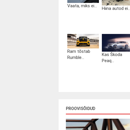
Vaata, miks ei...
Hiina autod ei..
Ram tõstab
Kas Škoda
Rumble...
Peaq...
PROOVISÕIDUD