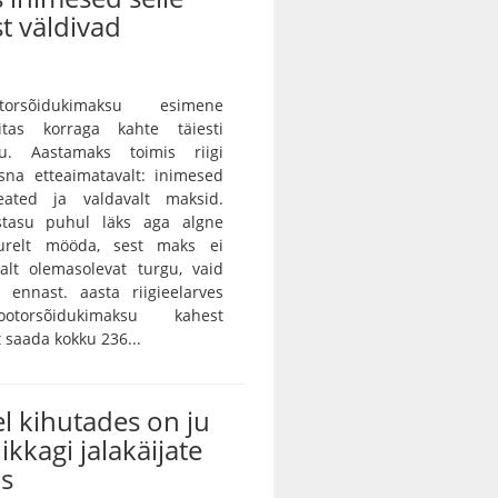
t väldivad
orsõidukimaksu esimene
itas korraga kahte täiesti
gu. Aastamaks toimis riigi
sna etteaimatavalt: inimesed
eated ja valdavalt maksid.
istasu puhul läks aga algne
urelt mööda, sest maks ei
alt olemasolevat turgu, vaid
 ennast. aasta riigieelarves
otorsõidukimaksu kahest
saada kokku 236...
l kihutades on ju
ikkagi jalakäijate
us