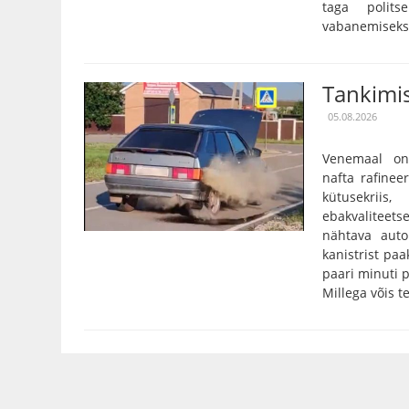
taga polits
vabanemiseks o
Tankimis
05.08.2026
Venemaal on
nafta rafinee
kütusekriis
ebakvalitee
nähtava auto
kanistrist paa
paari minuti p
Millega võis te