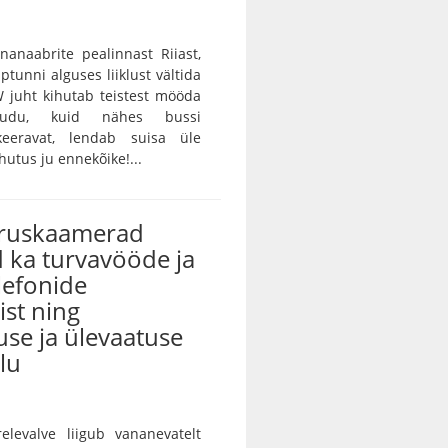
unanaabrite pealinnast Riiast,
ptunni alguses liiklust vältida
 juht kihutab teistest mööda
audu, kuid nähes bussi
keeravat, lendab suisa üle
utus ju ennekõike!...
iruskaamerad
 ka turvavööde ja
lefonide
st ning
use ja ülevaatuse
lu
ärelevalve liigub vananevatelt