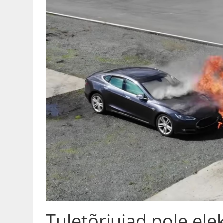
Tuletõrjujad pole ele