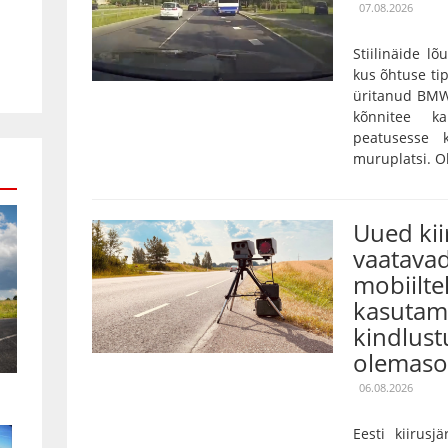
07.08.2026
Stiilinäide lõ
kus õhtuse tip
üritanud BMW
kõnnitee k
peatusesse 
muruplatsi. Oh
Uued ki
vaatavad
mobiilte
kasutami
kindlust
olemaso
06.08.2026
Eesti kiirusj