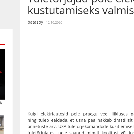
kustutamiseks valmi
batasoy
12.10.2020
A
Kuigi elektriautosid pole praegu veel liikluses p
ning tuleb eeldada, et üsna pea hakkab drastilis
õnnetuste arv. USA tuletõrjekomandode küsitlemisel
tuletõrjujatest pole saanud mingit koolitust või i