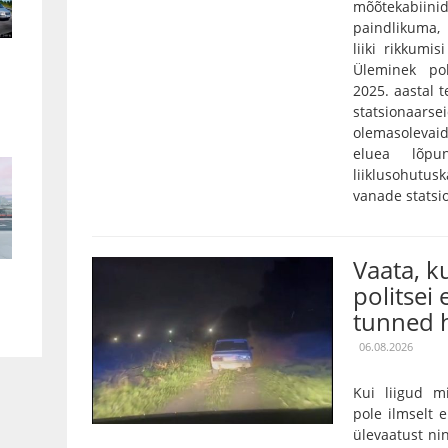
mõõtekabiini
paindlikuma,
liiki rikkumis
Üleminek pol
2025. aastal 
statsionaarse
olemasolevaid
eluea lõpu
liiklusohutu
vanade statsi
Vaata, 
politsei 
tunned h
06.08.2026
Kui liigud m
pole ilmselt 
ülevaatust nin