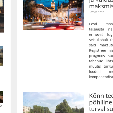
maksmis
07.08.2026
Eesti moot
täisaasta nä
erinevat lu
seisukohalt ü
said maksut
Registreerim
prognoos su
tabanud lihts
muutis turgu
loodeti mo
komponendist 
Kõnnitee
põhiline 
b
turvalis