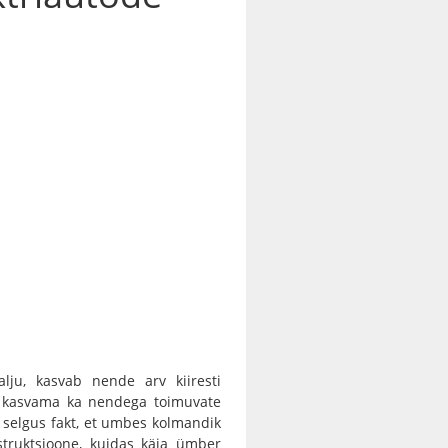
s
alju, kasvab nende arv kiiresti
lt kasvama ka nendega toimuvate
 selgus fakt, et umbes kolmandik
nstruktsioone, kuidas käia ümber