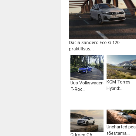
Dacia Sandero Eco-G 120
praktilisus...
KGM Torres
Uus Volkswagen
Hybrid:...
T-Roc...
Uncharted pea
tõestama,...
Citroën C5