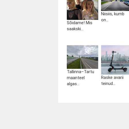
Niisiis, kumb
on...
Sõidame! Mis
saakski...
Tallinna–Tartu
Raske avarii
maanteel
teinud...
algas...