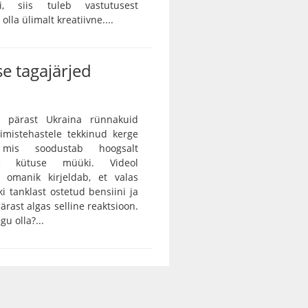
ei, siis tuleb vastutusest
lla ülimalt kreatiivne....
e tagajärjed
 pärast Ukraina rünnakuid
rimistehastele tekkinud kerge
, mis soodustab hoogsalt
tse kütuse müüki. Videol
 omanik kirjeldab, et valas
ki tanklast ostetud bensiini ja
ärast algas selline reaktsioon.
gu olla?...