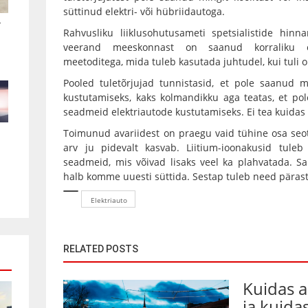
süttinud elektri- või hübriidautoga.
.
Rahvusliku liiklusohutusameti spetsialistide hin
veerand meeskonnast on saanud korraliku e
meetoditega, mida tuleb kasutada juhtudel, kui tuli 
Pooled tuletõrjujad tunnistasid, et pole saanud m
kustutamiseks, kaks kolmandikku aga teatas, et pol
seadmeid elektriautode kustutamiseks. Ei tea kuidas
Toimunud avariidest on praegu vaid tühine osa seo
arv ju pidevalt kasvab. Liitium-ioonakusid tuleb
seadmeid, mis võivad lisaks veel ka plahvatada. S
halb komme uuesti süttida. Sestap tuleb need pärast
Elektriauto
RELATED POSTS
Kuidas 
ja kuida