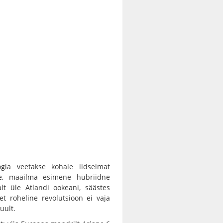
gia veetakse kohale iidseimat
ée, maailma esimene hübriidne
lt üle Atlandi ookeani, säästes
t roheline revolutsioon ei vaja
uult.