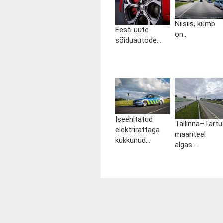
Niisiis, kumb
Eesti uute
on...
sõiduautode...
Iseehitatud
Tallinna–Tartu
elektrirattaga
maanteel
kukkunud...
algas...