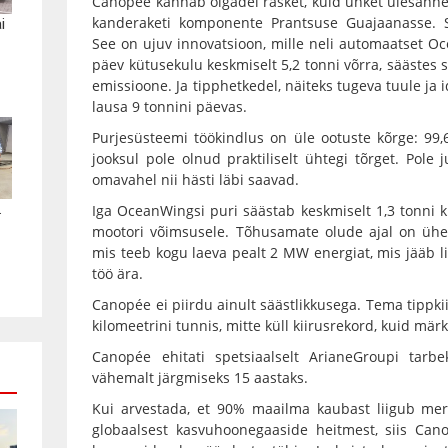
Canopée kannab õlgadel rasket, kuid uhket ülesannet
kanderaketi komponente Prantsuse Guajaanasse. Se
i
See on ujuv innovatsioon, mille neli automaatset 
päev kütusekulu keskmiselt 5,2 tonni võrra, säästes 
emissioone. Ja tipphetkedel, näiteks tugeva tuule ja 
lausa 9 tonnini päevas.
Purjesüsteemi töökindlus on üle ootuste kõrge: 99
jooksul pole olnud praktiliselt ühtegi tõrget. Pole 
omavahel nii hästi läbi saavad.
.
Iga OceanWingsi puri säästab keskmiselt 1,3 tonni 
mootori võimsusele. Tõhusamate olude ajal on ühe
mis teeb kogu laeva pealt 2 MW energiat, mis jääb li
töö ära.
Canopée ei piirdu ainult säästlikkusega. Tema tippkii
kilomeetrini tunnis, mitte küll kiirusrekord, kuid mär
Canopée ehitati spetsiaalselt ArianeGroupi tarb
vähemalt järgmiseks 15 aastaks.
Kui arvestada, et 90% maailma kaubast liigub mer
globaalsest kasvuhoonegaaside heitmest, siis Cano