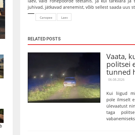
laev, vaid rohepöörde teetähis. Ja kui tarkvara ja 
juhivad, jätkavad arenemist, võib sellest saada uus s
Canopee
Laev
RELATED POSTS
Vaata, 
politsei 
tunned h
06.08.2026
Kui liigud m
pole ilmselt 
ülevaatust nin
taga polits
vabanemiseks o
b