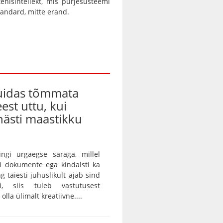
tehisintellekt, mis purjesüsteemi
tandard, mitte erand.
kuidas tõmmata
eest uttu, kui
ästi maastikku
ingi ürgaegse saraga, millel
ei dokumente ega kindalsti ka
g täiesti juhuslikult ajab sind
ei, siis tuleb vastutusest
lla ülimalt kreatiivne....