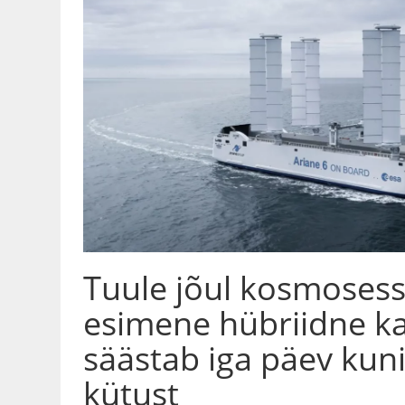
Tuule jõul kosmoses
esimene hübriidne k
säästab iga päev kuni
kütust