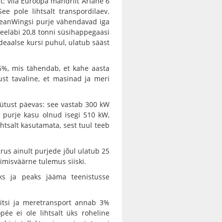
: viia Euroopa mandrilt Ariane 6
e pole lihtsalt transpordilaev.
OceanWingsi purje vähendavad iga
seeläbi 20,8 tonni süsihappegaasi
ideaalse kursi puhul, ulatub sääst
,6%, mis tähendab, et kahe aasta
just tavaline, et masinad ja meri
kütust päevas: see vastab 300 kW
 purje kasu olnud isegi 510 kW,
htsalt kasutamata, sest tuul teeb
rus ainult purjede jõul ulatub 25
kimisväärne tulemus siiski.
eks ja peaks jääma teenistusse
itsi ja meretransport annab 3%
pée ei ole lihtsalt üks roheline