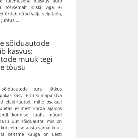
ille tulemusena paiskus auto
gi tõsisemalt siiski viga ei
ei üritab nüüd välja selgitada,
juhtus....
te sõiduautode
ib kasvus:
utode müük tegi
se tõusu
sõiduautode turul jätkus
pokas kasv. Eriti silmapaistva
d elektriautod, mille osakaal
ületas esimest korda ajaloos
endi künnise. Juulis müüdi
 1613 uut sõiduautot, mis on
kui eelmise aasta samal kuul.
sta seitsme kuuga on Eesti