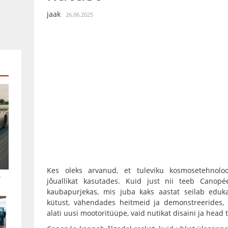
jaak
26.06.2025
Kes oleks arvanud, et tuleviku kosmosetehnoloo
.
jõuallikat kasutades. Kuid just nii teeb Canop
kaubapurjekas, mis juba kaks aastat seilab eduka
kütust, vähendades heitmeid ja demonstreerides, e
alati uusi mootoritüüpe, vaid nutikat disaini ja head t