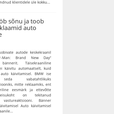
dnud klientidele üle kokku...
b sõnu ja toob
eklaamid auto
e
bivate autode keskekraanil
der-Man: Brand New Day“
 bännerit. Täisekraaniline
i käivitu automaatselt, kuid
auto käivitamisel. BMW ise
seda vabatahtlikuks
ooniks, mitte reklaamiks, ent
iline eesmärk ja ettevõtte
eisukoht on tekitanud
 vastureaktsiooni. Bänner
ivitamisel Auto käivitamisel
anile...