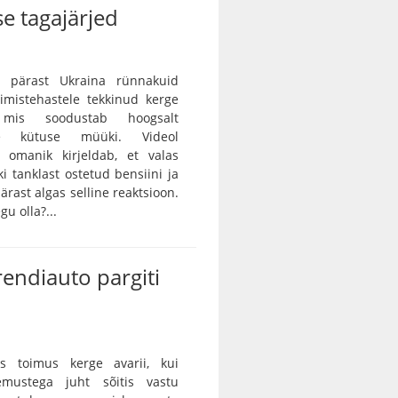
e tagajärjed
 pärast Ukraina rünnakuid
rimistehastele tekkinud kerge
, mis soodustab hoogsalt
tse kütuse müüki. Videol
 omanik kirjeldab, et valas
ki tanklast ostetud bensiini ja
ärast algas selline reaktsioon.
gu olla?...
rendiauto pargiti
as toimus kerge avarii, kui
emustega juht sõitis vastu