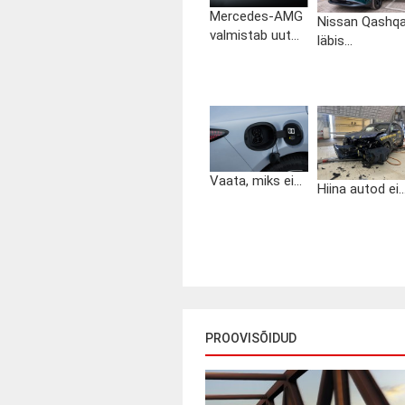
Mercedes-AMG
Nissan Qashqa
valmistab uut...
läbis...
Vaata, miks ei...
Hiina autod ei..
PROOVISÕIDUD