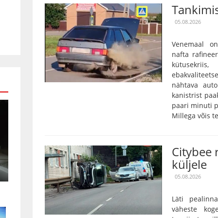
Tankimis
05.08.2026
Venemaal on
nafta rafinee
kütusekriis
ebakvalitee
nähtava auto
kanistrist paa
paari minuti p
Millega võis te
Citybee 
küljele
05.08.2026
Läti pealinn
väheste kog