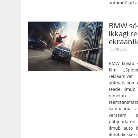
automüüjad an
BMW söö
ikkagi r
ekraanil
05.08.2026
BMW kuvab so
filmi „Spi
reklaamivat
animatsioon e
teade ilmub 
nimetab 
teemaanimatsi
kampaania är
varasem s
põhjendatud
ilmub auto kä
ilmub keskekra