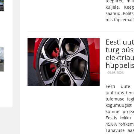
teepiiret, m
küljele. Kee
saanud. Polits
mis täpsemalt 
Eesti uu
turg püs
elektria
hüppeli
05.08.2026
Eesti uute 
juulikuus tem
tulemuse tegi
kogumüügist 
kümne prots
Eestis kokku
45,8% rohkem 
Tänavuse aa