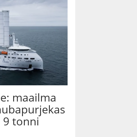
se: maailma
aubapurjekas
 9 tonni