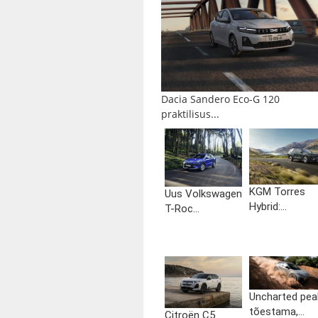
Dacia Sandero Eco-G 120
praktilisus...
KGM Torres
Uus Volkswagen
Hybrid:...
T-Roc...
Uncharted pea
tõestama,...
Citroën C5