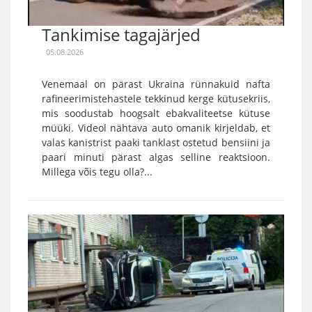
Tankimise tagajärjed
05.08.2026
Venemaal on pärast Ukraina rünnakuid nafta
rafineerimistehastele tekkinud kerge kütusekriis,
mis soodustab hoogsalt ebakvaliteetse kütuse
müüki. Videol nähtava auto omanik kirjeldab, et
valas kanistrist paaki tanklast ostetud bensiini ja
paari minuti pärast algas selline reaktsioon.
Millega võis tegu olla?...