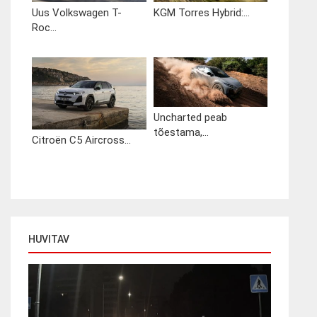
Uus Volkswagen T-
KGM Torres Hybrid:...
Roc...
Uncharted peab
tõestama,...
Citroën C5 Aircross...
HUVITAV