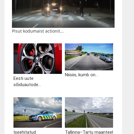
Pisut kodumaist actionit...
Niisiis, kumb on...
Eesti uute
sõiduautode...
Iseehitatud
Tallinna–Tartu maanteel