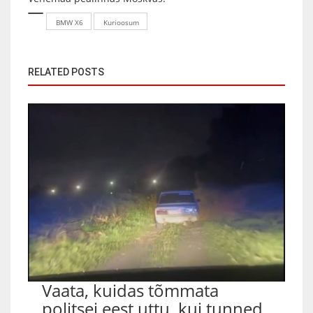
BMW X6
Kurioosum
RELATED POSTS
Vaata, kuidas tõmmata
politsei eest uttu, kui tunned