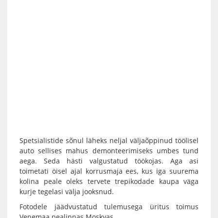
Spetsialistide sõnul läheks neljal väljaõppinud töölisel
auto sellises mahus demonteerimiseks umbes tund
aega. Seda hästi valgustatud töökojas. Aga asi
toimetati öisel ajal korrusmaja ees, kus iga suurema
kolina peale oleks tervete trepikodade kaupa väga
kurje tegelasi välja jooksnud.
Fotodele jäädvustatud tulemusega üritus toimus
Venemaa pealinnas Moskvas.