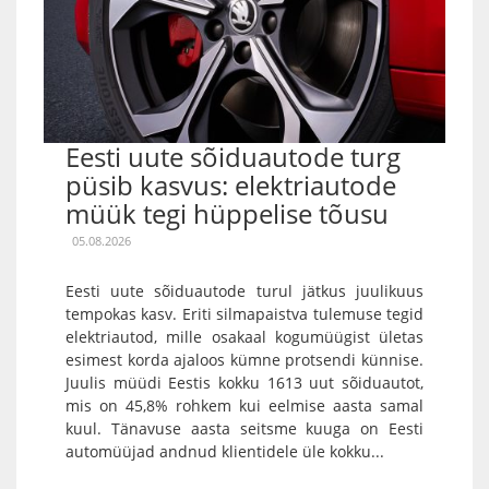
Eesti uute sõiduautode turg
püsib kasvus: elektriautode
müük tegi hüppelise tõusu
05.08.2026
Eesti uute sõiduautode turul jätkus juulikuus
tempokas kasv. Eriti silmapaistva tulemuse tegid
elektriautod, mille osakaal kogumüügist ületas
esimest korda ajaloos kümne protsendi künnise.
Juulis müüdi Eestis kokku 1613 uut sõiduautot,
mis on 45,8% rohkem kui eelmise aasta samal
kuul. Tänavuse aasta seitsme kuuga on Eesti
automüüjad andnud klientidele üle kokku...