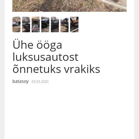
Ühe ööga
luksusautost
õnnetuks vrakiks
batasoy
03.03.2020