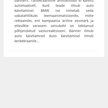
bännerit. Täisekraaniline animatsioon ei käivitu
automaatselt, kuid teade ilmub auto
käivitamisel. BMW ise nimetab seda
vabatahtlikuks teemaanimatsiooniks, mitte
reklaamiks, ent kampaania äriline eesmärk ja
ettevõtte varasem seisukoht on tekitanud
põhjendatud vastureaktsiooni. Bänner ilmub
auto käivitamisel Auto käivitamisel ilmub
keskekraanile...