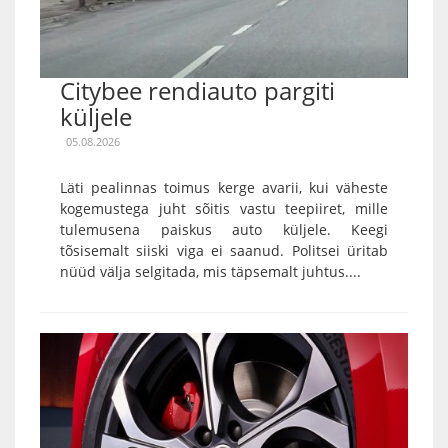
Citybee rendiauto pargiti
küljele
05.08.2026
Läti pealinnas toimus kerge avarii, kui väheste
kogemustega juht sõitis vastu teepiiret, mille
tulemusena paiskus auto küljele. Keegi
tõsisemalt siiski viga ei saanud. Politsei üritab
nüüd välja selgitada, mis täpsemalt juhtus....