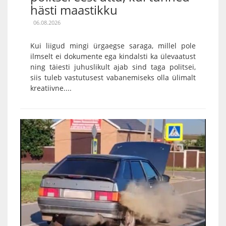
hästi maastikku
06.08.2026
Kui liigud mingi ürgaegse saraga, millel pole
ilmselt ei dokumente ega kindalsti ka ülevaatust
ning täiesti juhuslikult ajab sind taga politsei,
siis tuleb vastutusest vabanemiseks olla ülimalt
kreatiivne....