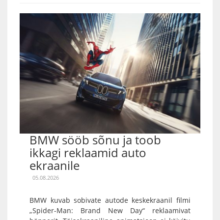
BMW sööb sõnu ja toob
ikkagi reklaamid auto
ekraanile
05.08.2026
BMW kuvab sobivate autode keskekraanil filmi
„Spider-Man: Brand New Day“ reklaamivat