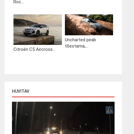
Roc...
Uncharted peab
tõestama,...
Citroën C5 Aircross...
HUVITAV