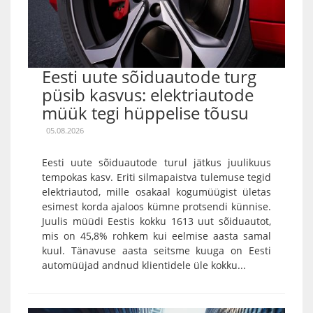
Eesti uute sõiduautode turg
püsib kasvus: elektriautode
müük tegi hüppelise tõusu
05.08.2026
Eesti uute sõiduautode turul jätkus juulikuus
tempokas kasv. Eriti silmapaistva tulemuse tegid
elektriautod, mille osakaal kogumüügist ületas
esimest korda ajaloos kümne protsendi künnise.
Juulis müüdi Eestis kokku 1613 uut sõiduautot,
mis on 45,8% rohkem kui eelmise aasta samal
kuul. Tänavuse aasta seitsme kuuga on Eesti
automüüjad andnud klientidele üle kokku...