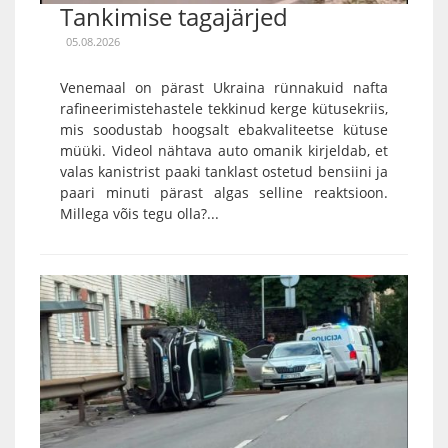
Tankimise tagajärjed
05.08.2026
Venemaal on pärast Ukraina rünnakuid nafta
rafineerimistehastele tekkinud kerge kütusekriis,
mis soodustab hoogsalt ebakvaliteetse kütuse
müüki. Videol nähtava auto omanik kirjeldab, et
valas kanistrist paaki tanklast ostetud bensiini ja
paari minuti pärast algas selline reaktsioon.
Millega võis tegu olla?...