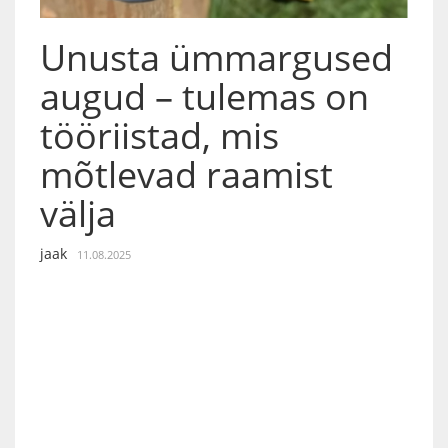
Unusta ümmargused
augud – tulemas on
tööriistad, mis
mõtlevad raamist
välja
jaak
11.08.2025