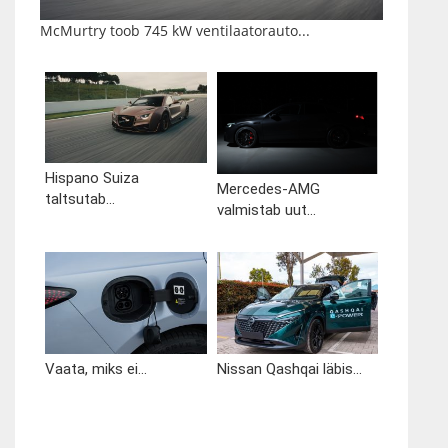
McMurtry toob 745 kW ventilaatorauto...
Hispano Suiza
Mercedes-AMG
taltsutab...
valmistab uut...
Vaata, miks ei...
Nissan Qashqai läbis...