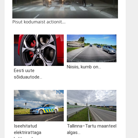
Pisut kodumaist actionit...
Niisiis, kumb on...
Eesti uute
sõiduautode...
Iseehitatud
Tallinna–Tartu maanteel
elektrirattaga
algas...