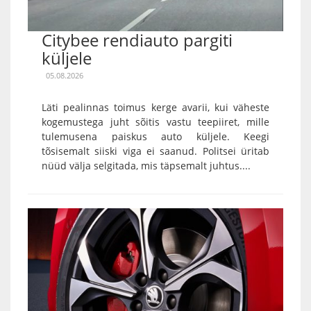
Citybee rendiauto pargiti
küljele
05.08.2026
Läti pealinnas toimus kerge avarii, kui väheste
kogemustega juht sõitis vastu teepiiret, mille
tulemusena paiskus auto küljele. Keegi
tõsisemalt siiski viga ei saanud. Politsei üritab
nüüd välja selgitada, mis täpsemalt juhtus....