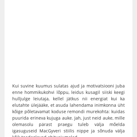
Kui suvine kuumus sulatas ajud ja motivatsiooni juba
enne hommikukohvi lõppu, leidus kusagil siiski keegi
hulljulge leiutaja, kellel jätkus nii energiat kui ka
elutahte ülejääke, et asuda lahendama inimkonna üht
kõige põletavamat koduse remondi murekohta: kuidas
puurida erineva kujuga auke. Jah, just neid auke, mille
olemasolu pärast praegu tuleb välja mõelda
igasuguseid MacGyveri stiilis nippe ja sõnuda välja