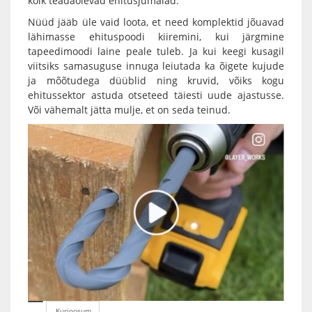
kõik teadaolevad ehitusjumalad.
Nüüd jääb üle vaid loota, et need komplektid jõuavad
lähimasse ehituspoodi kiiremini, kui järgmine
tapeedimoodi laine peale tuleb. Ja kui keegi kusagil
viitsiks samasuguse innuga leiutada ka õigete kujude
ja mõõtudega düüblid ning kruvid, võiks kogu
ehitussektor astuda otseteed täiesti uude ajastusse.
Või vähemalt jätta mulje, et on seda teinud.
Kurioosum