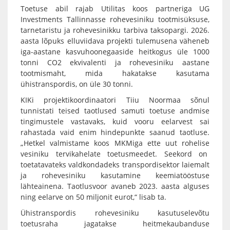
Toetuse abil rajab Utilitas koos partneriga UG
Investments Tallinnasse rohevesiniku tootmisüksuse,
tarnetaristu ja rohevesinikku tarbiva taksopargi. 2026.
aasta lõpuks elluviidava projekti tulemusena väheneb
iga-aastane kasvuhoonegaaside heitkogus üle 1000
tonni CO2 ekvivalenti ja rohevesiniku aastane
tootmismaht, mida hakatakse kasutama
ühistranspordis, on üle 30 tonni.
KIKi projektikoordinaatori Tiiu Noormaa sõnul
tunnistati teised taotlused samuti toetuse andmise
tingimustele vastavaks, kuid vooru eelarvest sai
rahastada vaid enim hindepunkte saanud taotluse.
„Hetkel valmistame koos MKMiga ette uut rohelise
vesiniku tervikahelate toetusmeedet. Seekord on
toetatavateks valdkondadeks transpordisektor laiemalt
ja rohevesiniku kasutamine keemiatööstuse
lähteainena. Taotlusvoor avaneb 2023. aasta alguses
ning eelarve on 50 miljonit eurot,“ lisab ta.
Ühistranspordis rohevesiniku kasutuselevõtu
toetusraha jagatakse heitmekaubanduse