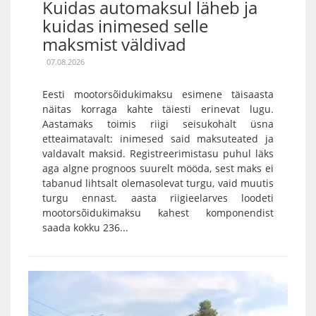
Kuidas automaksul läheb ja
kuidas inimesed selle
maksmist väldivad
07.08.2026
Eesti mootorsõidukimaksu esimene täisaasta
näitas korraga kahte täiesti erinevat lugu.
Aastamaks toimis riigi seisukohalt üsna
etteaimatavalt: inimesed said maksuteated ja
valdavalt maksid. Registreerimistasu puhul läks
aga algne prognoos suurelt mööda, sest maks ei
tabanud lihtsalt olemasolevat turgu, vaid muutis
turgu ennast. aasta riigieelarves loodeti
mootorsõidukimaksu kahest komponendist
saada kokku 236...