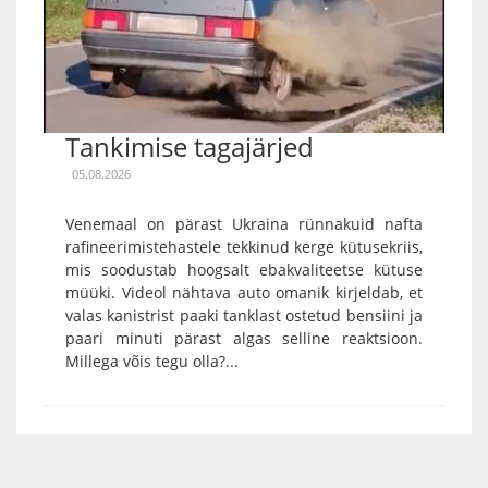
Tankimise tagajärjed
05.08.2026
Venemaal on pärast Ukraina rünnakuid nafta
rafineerimistehastele tekkinud kerge kütusekriis,
mis soodustab hoogsalt ebakvaliteetse kütuse
müüki. Videol nähtava auto omanik kirjeldab, et
valas kanistrist paaki tanklast ostetud bensiini ja
paari minuti pärast algas selline reaktsioon.
Millega võis tegu olla?...