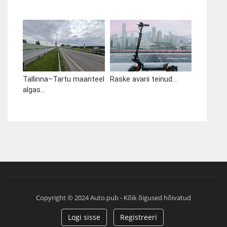
Tallinna–Tartu maanteel
Raske avarii teinud...
algas...
Copyright © 2024 Auto.pub - Kõik õigused hõivatud
Logi sisse
Registreeri