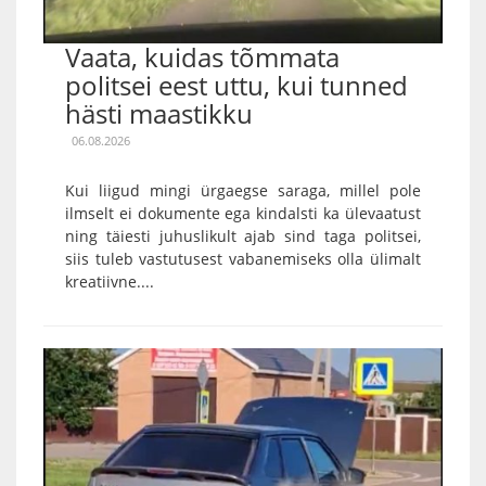
Vaata, kuidas tõmmata
politsei eest uttu, kui tunned
hästi maastikku
06.08.2026
Kui liigud mingi ürgaegse saraga, millel pole
ilmselt ei dokumente ega kindalsti ka ülevaatust
ning täiesti juhuslikult ajab sind taga politsei,
siis tuleb vastutusest vabanemiseks olla ülimalt
kreatiivne....