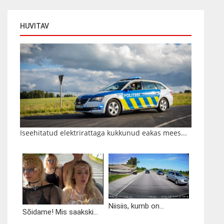
HUVITAV
Iseehitatud elektrirattaga kukkunud eakas mees...
Niisiis, kumb on...
Sõidame! Mis saakski...