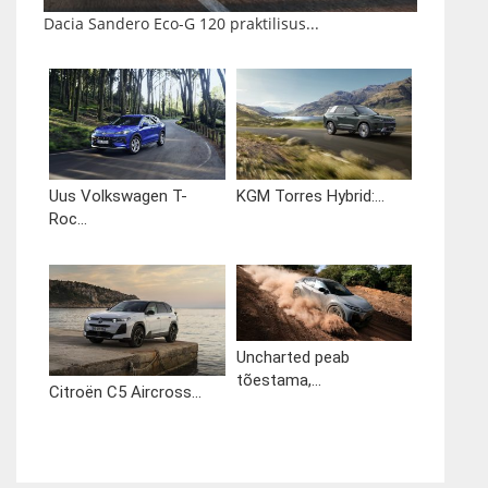
Dacia Sandero Eco-G 120 praktilisus...
Uus Volkswagen T-
KGM Torres Hybrid:...
Roc...
Uncharted peab
tõestama,...
Citroën C5 Aircross...