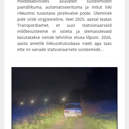
mõõtekabiinides asuvatelt süsteemidelt
paindlikuma, automatiseerituma ja mitut liiki
rikkumisi tuvastava järelevalve poole. Üleminek
pole siiski sirgjooneline. Veel 2025. aastal teatas
Transpordiamet, et uusi statsionaarseid
mõõtesüsteeme ei osteta ja olemasolevaid
kasutatakse nende tehnilise eluea lõpuni. 2026.
aasta ametlik liiklusohutuskava näeb aga taas
ette nii vanade statsionaarsete süsteemide...