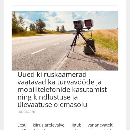
Uued kiiruskaamerad
vaatavad ka turvavööde ja
mobiiltelefonide kasutamist
ning kindlustuse ja
ülevaatuse olemasolu
06.08.2026
Eesti kiirusjärelevalve liigub vananevatelt