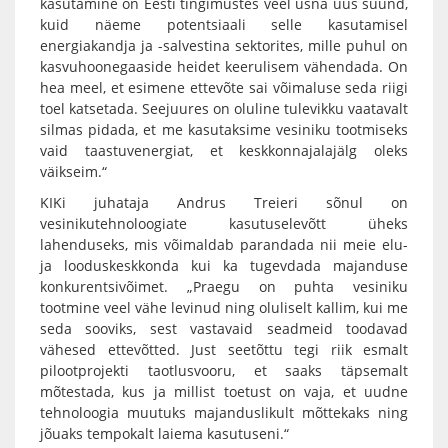
kasutamine on Eesti tingimustes veel üsna uus suund,
kuid näeme potentsiaali selle kasutamisel
energiakandja ja -salvestina sektorites, mille puhul on
kasvuhoonegaaside heidet keerulisem vähendada. On
hea meel, et esimene ettevõte sai võimaluse seda riigi
toel katsetada. Seejuures on oluline tulevikku vaatavalt
silmas pidada, et me kasutaksime vesiniku tootmiseks
vaid taastuvenergiat, et keskkonnajalajälg oleks
väikseim.“
KIKi juhataja Andrus Treieri sõnul on
vesinikutehnoloogiate kasutuselevõtt üheks
lahenduseks, mis võimaldab parandada nii meie elu-
ja looduskeskkonda kui ka tugevdada majanduse
konkurentsivõimet. „Praegu on puhta vesiniku
tootmine veel vähe levinud ning oluliselt kallim, kui me
seda sooviks, sest vastavaid seadmeid toodavad
vähesed ettevõtted. Just seetõttu tegi riik esmalt
pilootprojekti taotlusvooru, et saaks täpsemalt
mõtestada, kus ja millist toetust on vaja, et uudne
tehnoloogia muutuks majanduslikult mõttekaks ning
jõuaks tempokalt laiema kasutuseni.“