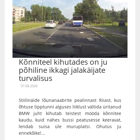
Kõnniteel kihutades on ju
põhiline ikkagi jalakäijate
turvalisus
07.08.2026
Stiilinäide lõunanaabrite pealinnast Riiast, kus
õhtuse tipptunni alguses liiklust vältida üritanud
BMW juht kihutab teistest mööda kõnnitee
kaudu, kuid nähes bussi peatusesse keeravat,
lendab suisa üle muruplatsi. Ohutus ju
ennekõike!...