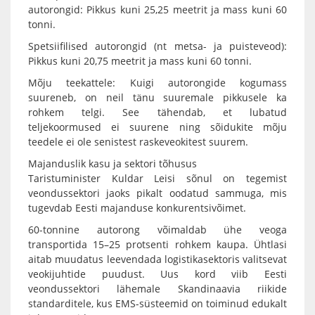
autorongid: Pikkus kuni 25,25 meetrit ja mass kuni 60
tonni.
Spetsiifilised autorongid (nt metsa- ja puisteveod):
Pikkus kuni 20,75 meetrit ja mass kuni 60 tonni.
Mõju teekattele: Kuigi autorongide kogumass
suureneb, on neil tänu suuremale pikkusele ka
rohkem telgi. See tähendab, et lubatud
teljekoormused ei suurene ning sõidukite mõju
teedele ei ole senistest raskeveokitest suurem.
Majanduslik kasu ja sektori tõhusus
Taristuminister Kuldar Leisi sõnul on tegemist
veondussektori jaoks pikalt oodatud sammuga, mis
tugevdab Eesti majanduse konkurentsivõimet.
60-tonnine autorong võimaldab ühe veoga
transportida 15–25 protsenti rohkem kaupa. Ühtlasi
aitab muudatus leevendada logistikasektoris valitsevat
veokijuhtide puudust. Uus kord viib Eesti
veondussektori lähemale Skandinaavia riikide
standarditele, kus EMS-süsteemid on toiminud edukalt