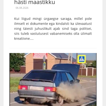
hästi maastikku
06.08.2026
Kui liigud mingi ürgaegse saraga, millel pole
ilmselt ei dokumente ega kindalsti ka ülevaatust
ning täiesti juhuslikult ajab sind taga politsei,
siis tuleb vastutusest vabanemiseks olla ülimalt
kreatiivne....