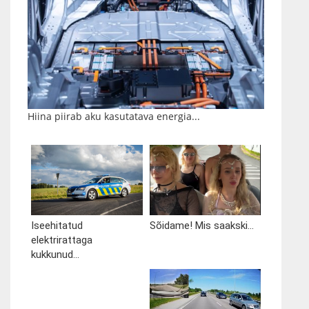
Hiina piirab aku kasutatava energia...
Iseehitatud
Sõidame! Mis saakski...
elektrirattaga
kukkunud...