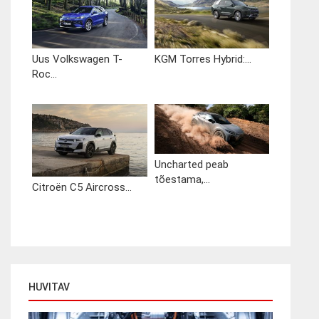
Uus Volkswagen T-
KGM Torres Hybrid:...
Roc...
Uncharted peab
tõestama,...
Citroën C5 Aircross...
HUVITAV