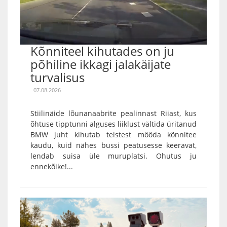
Kõnniteel kihutades on ju
põhiline ikkagi jalakäijate
turvalisus
07.08.2026
Stiilinäide lõunanaabrite pealinnast Riiast, kus
õhtuse tipptunni alguses liiklust vältida üritanud
BMW juht kihutab teistest mööda kõnnitee
kaudu, kuid nähes bussi peatusesse keeravat,
lendab suisa üle muruplatsi. Ohutus ju
ennekõike!...