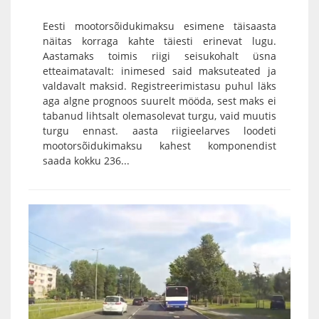
Eesti mootorsõidukimaksu esimene täisaasta
näitas korraga kahte täiesti erinevat lugu.
Aastamaks toimis riigi seisukohalt üsna
etteaimatavalt: inimesed said maksuteated ja
valdavalt maksid. Registreerimistasu puhul läks
aga algne prognoos suurelt mööda, sest maks ei
tabanud lihtsalt olemasolevat turgu, vaid muutis
turgu ennast. aasta riigieelarves loodeti
mootorsõidukimaksu kahest komponendist
saada kokku 236...