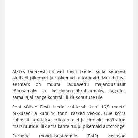
Alates tänasest tohivad Eesti teedel sõita senisest
oluliselt pikemad ja raskemad autorongid. Muudatuse
eesmärk on muuta kaubavedu majanduslikult
tõhusamaks ja keskkonnasõbralikumaks, tagades
samal ajal range kontrolli liiklusohutuse üle.
Seni sõitsid Eesti teedel valdavalt kuni 16,5 meetri
pikkused ja kuni 44 tonni rasked veokid. Uue korra
kohaselt lubatakse eriloa alusel ja kindlaks määratud
marsruutidel liiklema kahte tüüpi pikemaid autoronge:
Euroopa moodulsüsteemile (EMS) vastavad