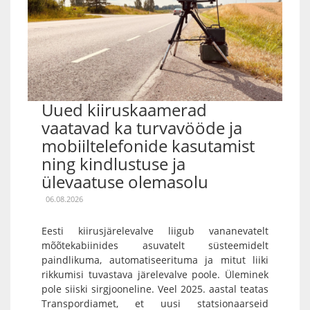
Uued kiiruskaamerad
vaatavad ka turvavööde ja
mobiiltelefonide kasutamist
ning kindlustuse ja
ülevaatuse olemasolu
06.08.2026
Eesti kiirusjärelevalve liigub vananevatelt
mõõtekabiinides asuvatelt süsteemidelt
paindlikuma, automatiseerituma ja mitut liiki
rikkumisi tuvastava järelevalve poole. Üleminek
pole siiski sirgjooneline. Veel 2025. aastal teatas
Transpordiamet, et uusi statsionaarseid