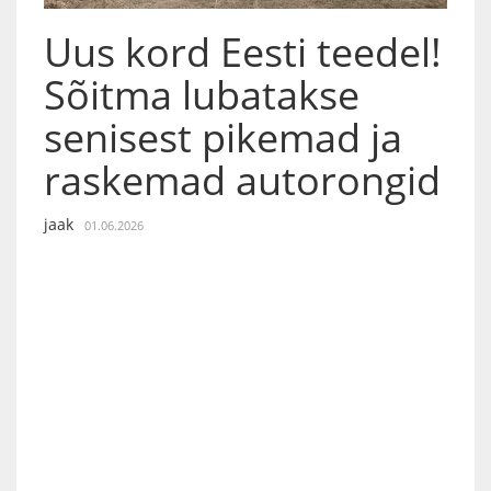
Uus kord Eesti teedel!
Sõitma lubatakse
senisest pikemad ja
raskemad autorongid
jaak
01.06.2026