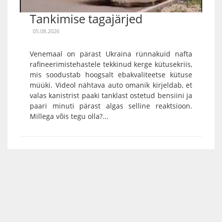
Tankimise tagajärjed
05.08.2026
Venemaal on pärast Ukraina rünnakuid nafta
rafineerimistehastele tekkinud kerge kütusekriis,
mis soodustab hoogsalt ebakvaliteetse kütuse
müüki. Videol nähtava auto omanik kirjeldab, et
valas kanistrist paaki tanklast ostetud bensiini ja
paari minuti pärast algas selline reaktsioon.
Millega võis tegu olla?...