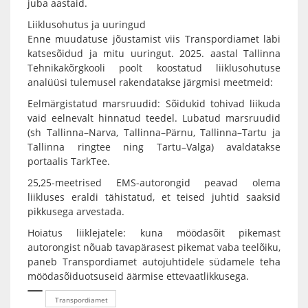
juba aastaid.
Liiklusohutus ja uuringud
Enne muudatuse jõustamist viis Transpordiamet läbi
katsesõidud ja mitu uuringut. 2025. aastal Tallinna
Tehnikakõrgkooli poolt koostatud liiklusohutuse
analüüsi tulemusel rakendatakse järgmisi meetmeid:
Eelmärgistatud marsruudid: Sõidukid tohivad liikuda
vaid eelnevalt hinnatud teedel. Lubatud marsruudid
(sh Tallinna–Narva, Tallinna–Pärnu, Tallinna–Tartu ja
Tallinna ringtee ning Tartu–Valga) avaldatakse
portaalis TarkTee.
25,25-meetrised EMS-autorongid peavad olema
liikluses eraldi tähistatud, et teised juhtid saaksid
pikkusega arvestada.
Hoiatus liiklejatele: kuna möödasõit pikemast
autorongist nõuab tavapärasest pikemat vaba teelõiku,
paneb Transpordiamet autojuhtidele südamele teha
möödasõiduotsuseid äärmise ettevaatlikkusega.
Transpordiamet