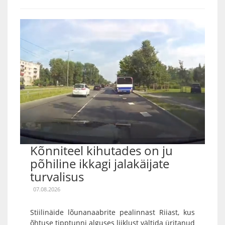
Kõnniteel kihutades on ju
põhiline ikkagi jalakäijate
turvalisus
07.08.2026
Stiilinäide lõunanaabrite pealinnast Riiast, kus
õhtuse tipptunni alguses liiklust vältida üritanud