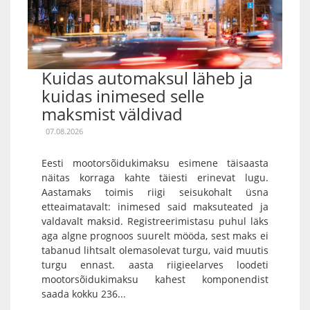
Kuidas automaksul läheb ja
kuidas inimesed selle
maksmist väldivad
07.08.2026
Eesti mootorsõidukimaksu esimene täisaasta
näitas korraga kahte täiesti erinevat lugu.
Aastamaks toimis riigi seisukohalt üsna
etteaimatavalt: inimesed said maksuteated ja
valdavalt maksid. Registreerimistasu puhul läks
aga algne prognoos suurelt mööda, sest maks ei
tabanud lihtsalt olemasolevat turgu, vaid muutis
turgu ennast. aasta riigieelarves loodeti
mootorsõidukimaksu kahest komponendist
saada kokku 236...