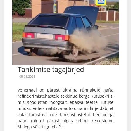
Tankimise tagajärjed
05.08.2026
Venemaal on pärast Ukraina rünnakuid nafta
rafineerimistehastele tekkinud kerge kütusekriis,
mis soodustab hoogsalt ebakvaliteetse kütuse
müüki. Videol nähtava auto omanik kirjeldab, et
valas kanistrist paaki tanklast ostetud bensiini ja
paari minuti pärast algas selline reaktsioon.
Millega võis tegu olla?...