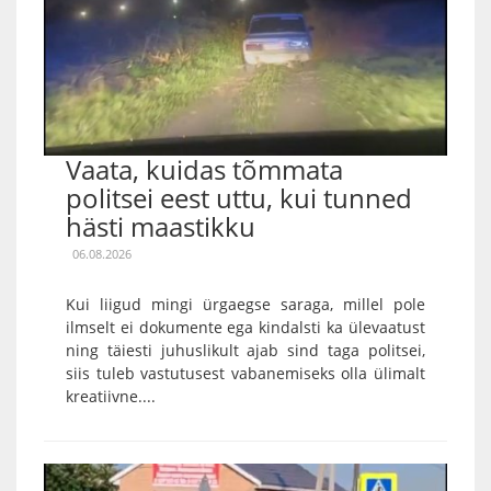
Vaata, kuidas tõmmata
politsei eest uttu, kui tunned
hästi maastikku
06.08.2026
Kui liigud mingi ürgaegse saraga, millel pole
ilmselt ei dokumente ega kindalsti ka ülevaatust
ning täiesti juhuslikult ajab sind taga politsei,
siis tuleb vastutusest vabanemiseks olla ülimalt
kreatiivne....