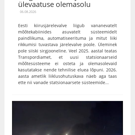
ülevaatuse olemasolu
06.08.2026
Eesti kiirusjärelevalve liigub vananevatelt
mõõtekabiinides asuvatelt süsteemidelt
paindlikuma, automatiseerituma ja mitut liiki
rikkumisi tuvastava järelevalve poole. Üleminek
pole siiski sirgjooneline. Veel 2025. aastal teatas
Transpordiamet, et uusi statsionaarseid
mõõtesüsteeme ei osteta ja olemasolevaid
kasutatakse nende tehnilise eluea lõpuni. 2026.
aasta ametlik liiklusohutuskava näeb aga taas
ette nii vanade statsionaarsete süsteemide...