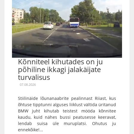
Kõnniteel kihutades on ju
põhiline ikkagi jalakäijate
turvalisus
07.08.2026
Stiilinäide lõunanaabrite pealinnast Riiast, kus
õhtuse tipptunni alguses liiklust vältida üritanud
BMW juht kihutab teistest mööda kõnnitee
kaudu, kuid nähes bussi peatusesse keeravat,
lendab suisa üle muruplatsi. Ohutus ju
ennekõike!...