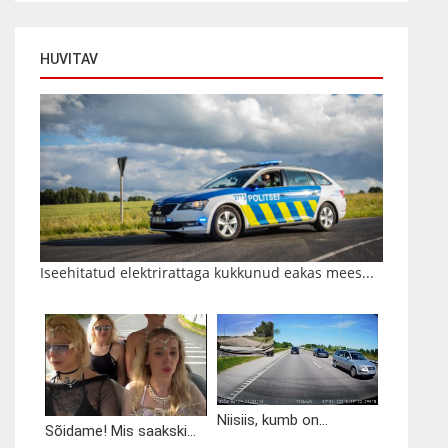
HUVITAV
Iseehitatud elektrirattaga kukkunud eakas mees...
Niisiis, kumb on...
Sõidame! Mis saakski...