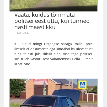
Vaata, kuidas tõmmata
politsei eest uttu, kui tunned
hästi maastikku
06.08.2026
Kui liigud mingi ürgaegse saraga, millel pole
ilmselt ei dokumente ega kindalsti ka ülevaatust
ning täiesti juhuslikult ajab sind taga politsei,
siis tuleb vastutusest vabanemiseks olla ülimalt
kreatiivne....