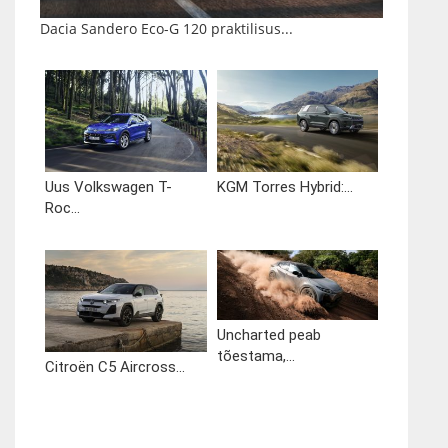
Dacia Sandero Eco-G 120 praktilisus...
Uus Volkswagen T-
KGM Torres Hybrid:...
Roc...
Uncharted peab
tõestama,...
Citroën C5 Aircross...