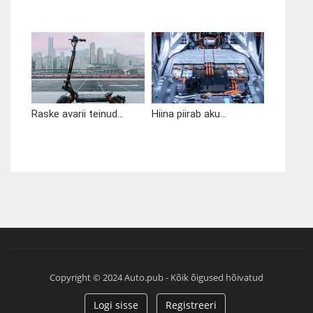
Raske avarii teinud...
Hiina piirab aku...
Copyright © 2024 Auto.pub - Kõik õigused hõivatud
Logi sisse
Registreeri