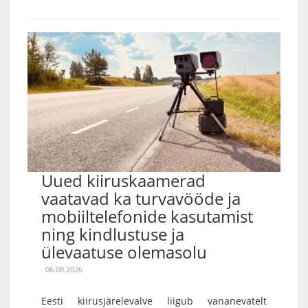
Uued kiiruskaamerad
vaatavad ka turvavööde ja
mobiiltelefonide kasutamist
ning kindlustuse ja
ülevaatuse olemasolu
06.08.2026
Eesti kiirusjärelevalve liigub vananevatelt