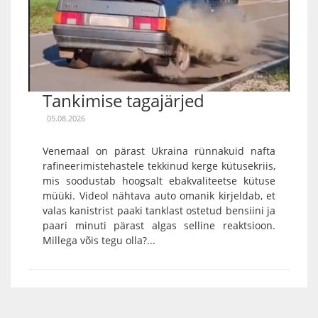
Tankimise tagajärjed
05.08.2026
Venemaal on pärast Ukraina rünnakuid nafta
rafineerimistehastele tekkinud kerge kütusekriis,
mis soodustab hoogsalt ebakvaliteetse kütuse
müüki. Videol nähtava auto omanik kirjeldab, et
valas kanistrist paaki tanklast ostetud bensiini ja
paari minuti pärast algas selline reaktsioon.
Millega võis tegu olla?...