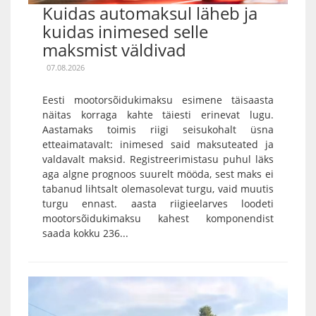
Kuidas automaksul läheb ja
kuidas inimesed selle
maksmist väldivad
07.08.2026
Eesti mootorsõidukimaksu esimene täisaasta
näitas korraga kahte täiesti erinevat lugu.
Aastamaks toimis riigi seisukohalt üsna
etteaimatavalt: inimesed said maksuteated ja
valdavalt maksid. Registreerimistasu puhul läks
aga algne prognoos suurelt mööda, sest maks ei
tabanud lihtsalt olemasolevat turgu, vaid muutis
turgu ennast. aasta riigieelarves loodeti
mootorsõidukimaksu kahest komponendist
saada kokku 236...