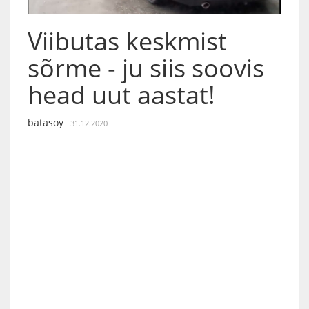
Viibutas keskmist
sõrme - ju siis soovis
head uut aastat!
batasoy
31.12.2020