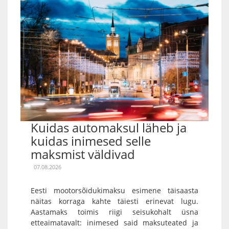
Kuidas automaksul läheb ja
kuidas inimesed selle
maksmist väldivad
07.08.2026
Eesti mootorsõidukimaksu esimene täisaasta
näitas korraga kahte täiesti erinevat lugu.
Aastamaks toimis riigi seisukohalt üsna
etteaimatavalt: inimesed said maksuteated ja