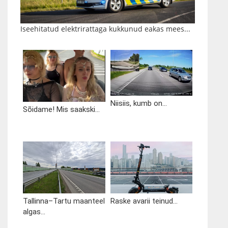
Iseehitatud elektrirattaga kukkunud eakas mees...
Niisiis, kumb on...
Sõidame! Mis saakski...
Tallinna–Tartu maanteel
Raske avarii teinud...
algas...