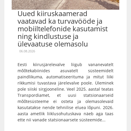
Uued kiiruskaamerad
vaatavad ka turvavööde ja
mobiiltelefonide kasutamist
ning kindlustuse ja
ülevaatuse olemasolu
06.08.2026
Eesti kiirusjärelevalve liigub vananevatelt
mõõtekabiinides asuvatelt süsteemidelt
paindlikuma, automatiseerituma ja mitut liiki
rikkumisi tuvastava järelevalve poole. Üleminek
pole siiski sirgjooneline. Veel 2025. aastal teatas
Transpordiamet, et uusi statsionaarseid
mõõtesüsteeme ei osteta ja olemasolevaid
kasutatakse nende tehnilise eluea lõpuni. 2026.
aasta ametlik liiklusohutuskava näeb aga taas
ette nii vanade statsionaarsete süsteemide...