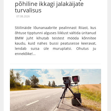
põhiline ikkagi jalakäijate
turvalisus
07.08.2026
Stiilinäide lõunanaabrite pealinnast Riiast, kus
õhtuse tipptunni alguses liiklust vältida üritanud
BMW juht kihutab teistest mööda kõnnitee
kaudu, kuid nähes bussi peatusesse keeravat,
lendab suisa üle muruplatsi. Ohutus ju
ennekõike!...