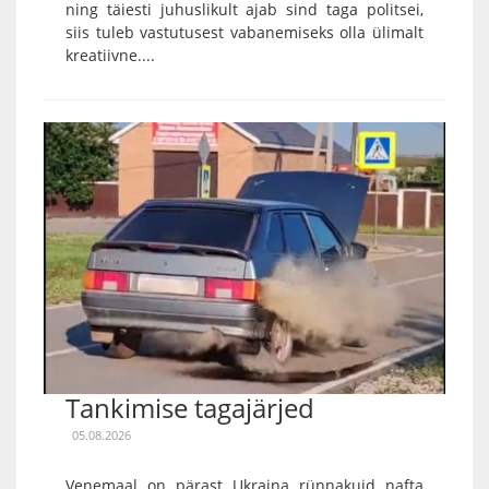
ning täiesti juhuslikult ajab sind taga politsei,
siis tuleb vastutusest vabanemiseks olla ülimalt
kreatiivne....
Tankimise tagajärjed
05.08.2026
Venemaal on pärast Ukraina rünnakuid nafta