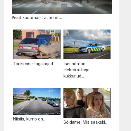
Pisut kodumaist actionit...
Tankimise tagajärjed...
Iseehitatud
elektrirattaga
kukkunud...
Niisiis, kumb on...
Sõidame! Mis saakski...