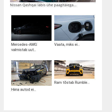
Nissan Qashqai läbis ühe paagitäiega...
Mercedes-AMG
Vaata, miks ei...
valmistab uut...
Ram tõstab Rumble...
Hiina autod ei...