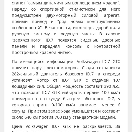
станет “самым динамичным воплощением модели”.
Наряду со спортивной стилистикой для него
предусмотрен двухмоторный силовой агрегат,
полный привод и “ряд новых конструктивных
особенностей”. В частности, инженеры доработали
рулевую систему и ходовую часть. В салоне
“заряженного” ID.7 появятся сиденья, дверные
панели и передняя консоль с контрастной
прострочкой красной нитью.
По имеющейся информации, Volkswagen ID.7 GTX
получит пару электромоторов. Сзади сохранится
282-сильный двигатель базового ID.7, а спереди
установят мотор от ID.4 GTX с отдачей 107
лошадиных сил. Общая мощность составит 390 л.с.,
что позволит ID.7 GTX набирать первые 100 км/ч
примерно на секунду быстрее обычного ID.7, у
которого спринт 0-100 км/ч занимает менее 6
секунд. При этом запас хода уменьшится и составит
около 640 км против 700 км у стандартной модели.
Цена Volkswagen ID.7 GTX не раскрывается. За