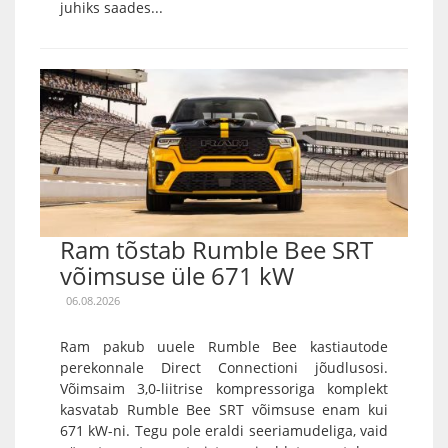
juhiks saades...
Ram tõstab Rumble Bee SRT
võimsuse üle 671 kW
06.08.2026
Ram pakub uuele Rumble Bee kastiautode
perekonnale Direct Connectioni jõudlusosi.
Võimsaim 3,0-liitrise kompressoriga komplekt
kasvatab Rumble Bee SRT võimsuse enam kui
671 kW-ni. Tegu pole eraldi seeriamudeliga, vaid