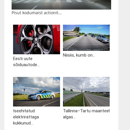
Pisut kodumaist actionit...
Niisiis, kumb on...
Eesti uute
sõiduautode...
Iseehitatud
Tallinna–Tartu maanteel
elektrirattaga
algas...
kukkunud...