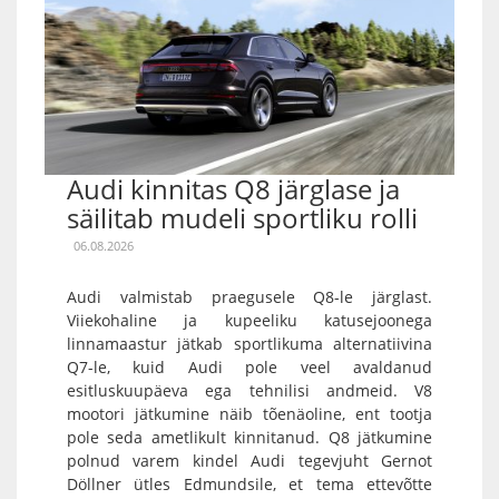
Audi kinnitas Q8 järglase ja
säilitab mudeli sportliku rolli
06.08.2026
Audi valmistab praegusele Q8-le järglast.
Viiekohaline ja kupeeliku katusejoonega
linnamaastur jätkab sportlikuma alternatiivina
Q7-le, kuid Audi pole veel avaldanud
esitluskuupäeva ega tehnilisi andmeid. V8
mootori jätkumine näib tõenäoline, ent tootja
pole seda ametlikult kinnitanud. Q8 jätkumine
polnud varem kindel Audi tegevjuht Gernot
Döllner ütles Edmundsile, et tema ettevõtte