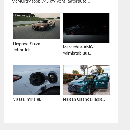
McMurtry toob 745 kW ventilaatorauto...
Hispano Suiza
Mercedes-AMG
taltsutab...
valmistab uut...
Vaata, miks ei...
Nissan Qashqai läbis...