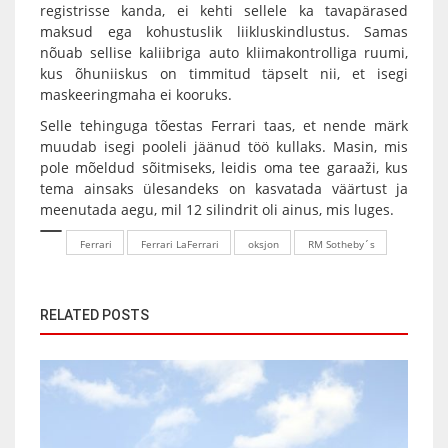
registrisse kanda, ei kehti sellele ka tavapärased
maksud ega kohustuslik liikluskindlustus. Samas
nõuab sellise kaliibriga auto kliimakontrolliga ruumi,
kus õhuniiskus on timmitud täpselt nii, et isegi
maskeeringmaha ei kooruks.
Selle tehinguga tõestas Ferrari taas, et nende märk
muudab isegi pooleli jäänud töö kullaks. Masin, mis
pole mõeldud sõitmiseks, leidis oma tee garaaži, kus
tema ainsaks ülesandeks on kasvatada väärtust ja
meenutada aegu, mil 12 silindrit oli ainus, mis luges.
Ferrari
Ferrari LaFerrari
oksjon
RM Sotheby´s
RELATED POSTS