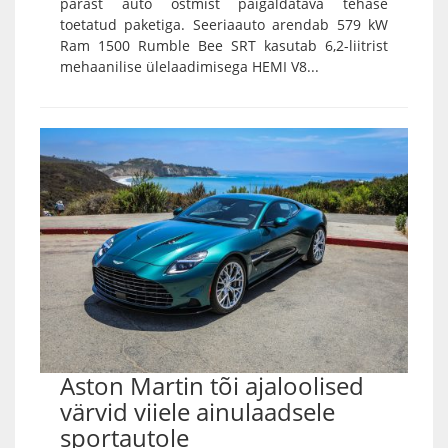
pärast auto ostmist paigaldatava tehase
toetatud paketiga. Seeriaauto arendab 579 kW
Ram 1500 Rumble Bee SRT kasutab 6,2-liitrist
mehaanilise ülelaadimisega HEMI V8...
Aston Martin tõi ajaloolised
värvid viiele ainulaadsele
sportautole