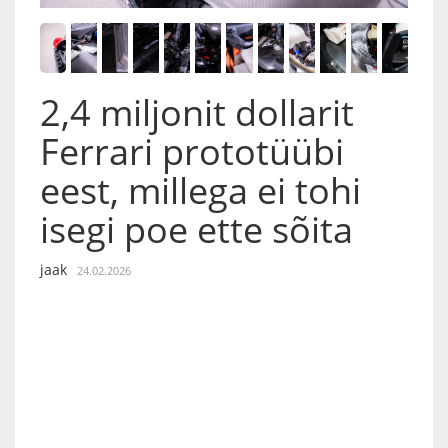
2,4 miljonit dollarit
Ferrari prototüübi
eest, millega ei tohi
isegi poe ette sõita
jaak
24.02.2026