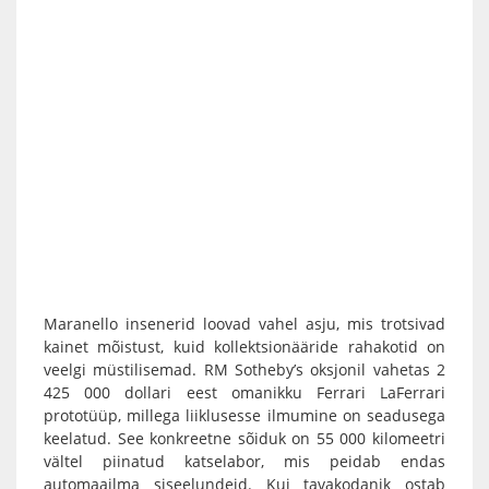
Maranello insenerid loovad vahel asju, mis trotsivad
kainet mõistust, kuid kollektsionääride rahakotid on
veelgi müstilisemad. RM Sotheby’s oksjonil vahetas 2
425 000 dollari eest omanikku Ferrari LaFerrari
prototüüp, millega liiklusesse ilmumine on seadusega
keelatud. See konkreetne sõiduk on 55 000 kilomeetri
vältel piinatud katselabor, mis peidab endas
automaailma siseelundeid. Kui tavakodanik ostab