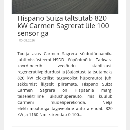
Hispano Suiza taltsutab 820
kW Carmen Sagrerat üle 100
sensoriga
05.08.2026
Tootja avas Carmen Sagrera sõidudünaamika
juhtimissüsteemi HSDD tööpõhimõtte. Tarkvara
koordineerib veojõudu, stabiilsust,
regeneratiivpidurdust ja jõujaotust, taltsutamaks
820 kW elektrilist tagaveolist hüperautot juhi
sekkumist liigselt piiramata. Hispano Suiza
Carmen Sagrera on Hispaania margi
täiselektriline luksushüperauto, mis kuulub
Carmeni mudeliperekonda. Nelja
elektrimootoriga tagaveoline auto arendab 820
kW ja 1160 Nm, kiirendab 0-100...