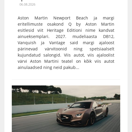
06.08.2026
Aston Martin Newport Beach ja margi
eritellimuste osakond Q by Aston Martin
esitlesid viit Heritage Editioni nime kandvat
ainueksemplari. 2027. mudeliaasta DB12,
Vanquish ja Vantage said margi ajaloost
pärinevad värvitoonid ning spetsiaalselt
kujundatud salongid. Viis autot, viis ajaloolist
värvi Aston Martini teatel on kõik viis autot
ainulaadsed ning neid pakub...