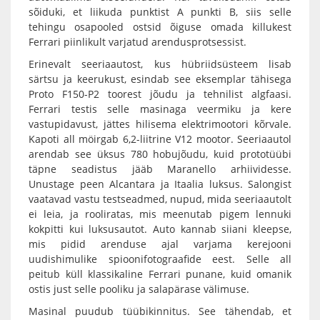
sõiduki, et liikuda punktist A punkti B, siis selle
tehingu osapooled ostsid õiguse omada killukest
Ferrari piinlikult varjatud arendusprotsessist.
Erinevalt seeriaautost, kus hübriidsüsteem lisab
särtsu ja keerukust, esindab see eksemplar tähisega
Proto F150-P2 toorest jõudu ja tehnilist algfaasi.
Ferrari testis selle masinaga veermiku ja kere
vastupidavust, jättes hilisema elektrimootori kõrvale.
Kapoti all möirgab 6,2-liitrine V12 mootor. Seeriaautol
arendab see üksus 780 hobujõudu, kuid prototüübi
täpne seadistus jääb Maranello arhiividesse.
Unustage peen Alcantara ja Itaalia luksus. Salongist
vaatavad vastu testseadmed, nupud, mida seeriaautolt
ei leia, ja rooliratas, mis meenutab pigem lennuki
kokpitti kui luksusautot. Auto kannab siiani kleepse,
mis pidid arenduse ajal varjama kerejooni
uudishimulike spioonifotograafide eest. Selle all
peitub küll klassikaline Ferrari punane, kuid omanik
ostis just selle pooliku ja salapärase välimuse.
Masinal puudub tüübikinnitus. See tähendab, et