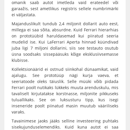
omanik saab autot imetleda vaid erateedel või
garaažis, sest ametlikus registris sellele numbrimärki
ei väljastata.
Majanduslikult tundub 2,4 miljonit dollarit auto eest,
millega ei saa sõita, absurdne. Kuid Ferrari hierarhias
on prototüübid haruldasemad kui piiratud seeria
mudelid ise. Kui LaFerrari Aperta hinnad küündivad
juba ligi 7 miljoni dollarini, siis see testauto osutub
üsna soodsaks sissepääsuks kõige eksklusiivsemasse
klubisse.
Kollektsionäärid ei ostnud siinkohal dünaamikat, vaid
ajalugu. See prototüüp nägi kurja vaeva, et
seeriatoode oleks täiuslik. Selle müüki võib pidada
Ferrari poolt nutikaks lükkeks muuta arenduskulu, mis
tavaliselt kirjutatakse korstnasse, miljonite pikkuseks
tuluallikaks. See on luksusturu tipp, kus isegi
inseneride poolt piinatud masin muutub vääriliseks
varaks.
Tavainimese jaoks jääks selline investeering puhtaks
sisekujunduselemendiks. Kuid kuna autot ei saa