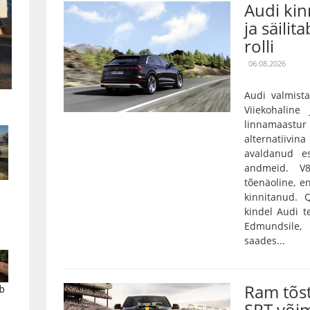
Audi kin
ja säilit
rolli
06.08.2026
Audi valmista
Viiekohaline
linnamaas
alternatiivin
avaldanud es
andmeid. V
tõenäoline, e
kinnitanud.
kindel Audi t
Edmundsile,
saades...
Ram tõs
b
SRT või