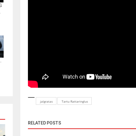
G
.
.
jalgratas
Tartu Rattaringlus
RELATED POSTS