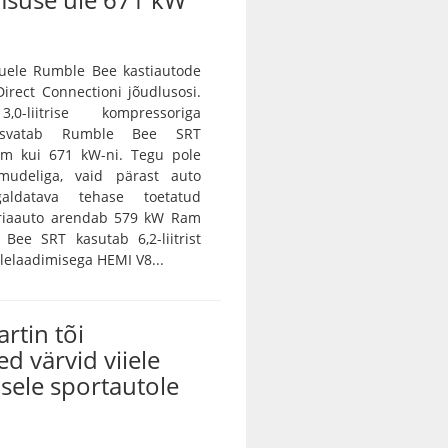
ele Rumble Bee kastiautode
irect Connectioni jõudlusosi.
0-liitrise kompressoriga
asvatab Rumble Bee SRT
m kui 671 kW-ni. Tegu pole
amudeliga, vaid pärast auto
galdatava tehase toetatud
eriaauto arendab 579 kW Ram
Bee SRT kasutab 6,2-liitrist
lelaadimisega HEMI V8...
rtin tõi
ed värvid viiele
sele sportautole