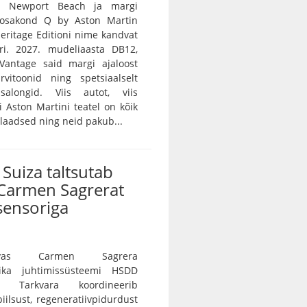
n Newport Beach ja margi
e osakond Q by Aston Martin
 Heritage Editioni nime kandvat
ri. 2027. mudeliaasta DB12,
Vantage said margi ajaloost
rvitoonid ning spetsiaalselt
salongid. Viis autot, viis
vi Aston Martini teatel on kõik
ulaadsed ning neid pakub...
Suiza taltsutab
Carmen Sagrerat
sensoriga
vas Carmen Sagrera
ika juhtimissüsteemi HSDD
e. Tarkvara koordineerib
iilsust, regeneratiivpidurdust