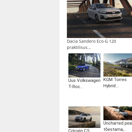
Dacia Sandero Eco-G 120
praktilisus...
KGM Torres
Uus Volkswagen
Hybrid:...
T-Roc...
Uncharted pea
tõestama,...
Citroën C5