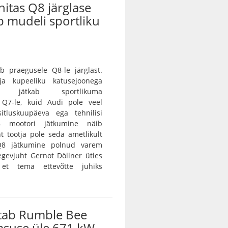
nitas Q8 järglase
ab mudeli sportliku
b praegusele Q8-le järglast.
 ja kupeeliku katusejoonega
tur jätkab sportlikuma
a Q7-le, kuid Audi pole veel
itluskuupäeva ega tehnilisi
8 mootori jätkumine näib
nt tootja pole seda ametlikult
 Q8 jätkumine polnud varem
egevjuht Gernot Döllner ütles
 et tema ettevõtte juhiks
tab Rumble Bee
msuse üle 671 kW