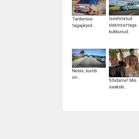
Iseehitatud
Tankimise
elektrirattaga
tagajärjed...
kukkunud...
Niisiis, kumb
on...
Sõidame! Mis
saakski...