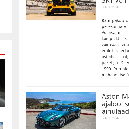
06.08.2026
Ram pakub uu
perekonnale D
Võimsaim 3,
komplekt k
võimsuse ena
eraldi seeri
ostmist pai
paketiga. Se
1500 Rumble 
mehaanilise ü
Aston Ma
ajaloolis
ainulaad
06.08.2026