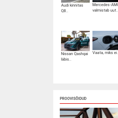
Mercedes-AM
Audi kinnitas
valmistab uut..
Q8...
Vaata, miks ei..
Nissan Qashqai
läbis...
PROOVISÕIDUD