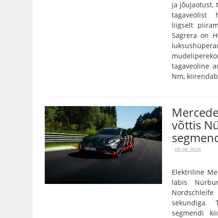
ja jõujaotust,
tagaveolist
liigselt pii
Sagrera on Hi
luksushüper
mudelipereko
tagaveoline 
Nm, kiirendab 
Mercede
võttis N
segmend
05.08.2026
Elektriline 
läbis Nürbu
Nordschleife
sekundiga. 
segmendi ki