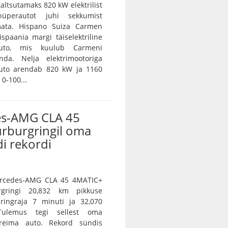
 taltsutamaks 820 kW elektrilist
 hüperautot juhi sekkumist
ramata. Hispano Suiza Carmen
spaania margi täiselektriline
auto, mis kuulub Carmeni
nda. Nelja elektrimootoriga
auto arendab 820 kW ja 1160
0-100...
s-AMG CLA 45
ürburgringil oma
i rekordi
Mercedes-AMG CLA 45 4MATIC+
rgringi 20,832 km pikkuse
 ringraja 7 minuti ja 32,070
Tulemus tegi sellest oma
ireima auto. Rekord sündis