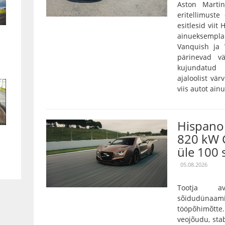
Aston Marti
eritellimust
esitlesid viit
ainueksempla
Vanquish ja 
pärinevad vä
kujundatud 
ajaloolist vär
viis autot ain
Hispano 
820 kW 
üle 100 
05.08.2026
Tootja a
sõidudünaam
tööpõhimõtt
veojõudu, stab