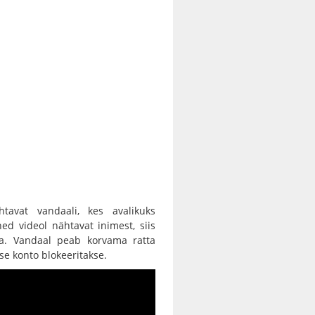
htavat vandaali, kes avalikuks
ed videol nähtavat inimest, siis
da. Vandaal peab korvama ratta
se konto blokeeritakse.