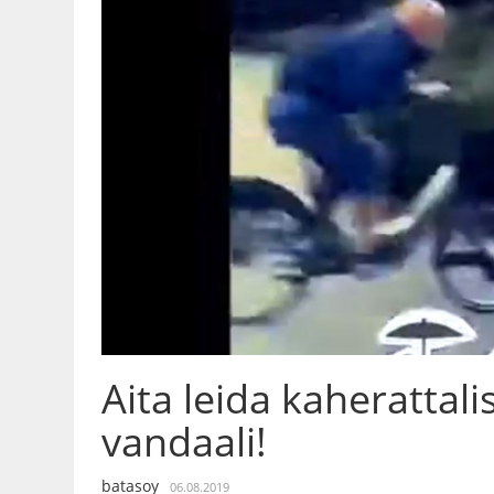
Aita leida kaherattal
vandaali!
batasoy
06.08.2019