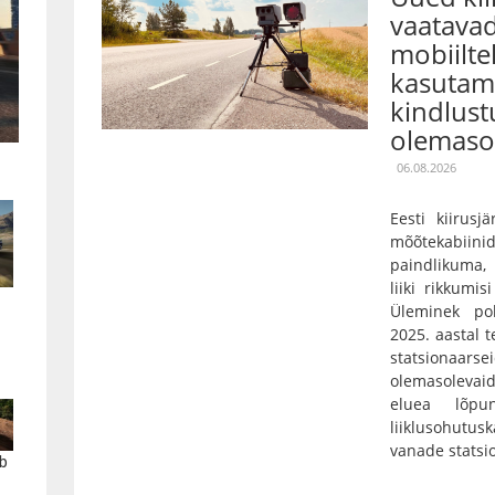
vaatavad
mobiilte
kasutami
kindlust
olemaso
06.08.2026
Eesti kiirusj
mõõtekabiini
paindlikuma,
liiki rikkumis
Üleminek pol
2025. aastal 
statsionaarse
olemasolevaid
eluea lõpu
liiklusohutu
vanade statsi
b