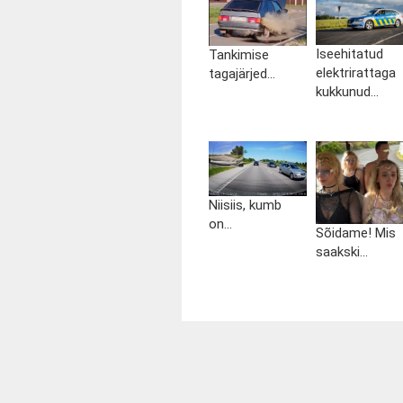
Iseehitatud
Tankimise
elektrirattaga
tagajärjed...
kukkunud...
Niisiis, kumb
on...
Sõidame! Mis
saakski...