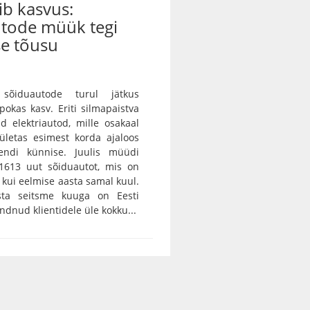
ib kasvus:
utode müük tegi
se tõusu
sõiduautode turul jätkus
pokas kasv. Eriti silmapaistva
d elektriautod, mille osakaal
ületas esimest korda ajaloos
endi künnise. Juulis müüdi
 1613 uut sõiduautot, mis on
kui eelmise aasta samal kuul.
sta seitsme kuuga on Eesti
dnud klientidele üle kokku...