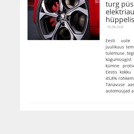
turg püs
elektria
hüppeli
05.08.2026
Eesti uute 
juulikuus tem
tulemuse tegi
kogumüügist 
kümne prots
Eestis kokku
45,8% rohkem 
Tänavuse aa
automüüjad an