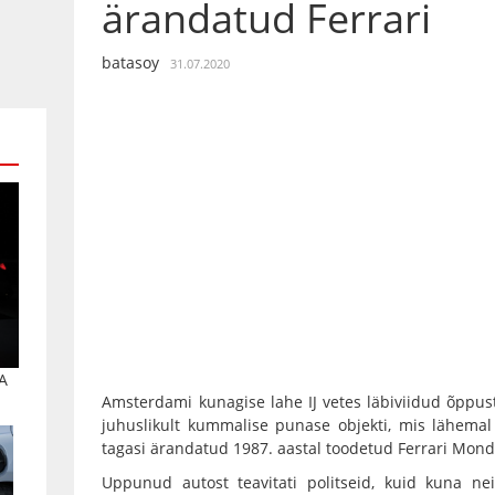
ärandatud Ferrari
batasoy
31.07.2020
A
Amsterdami kunagise lahe IJ vetes läbiviidud õppust
juhuslikult kummalise punase objekti, mis lähema
tagasi ärandatud 1987. aastal toodetud Ferrari Mondi
Uppunud autost teavitati politseid, kuid kuna nei