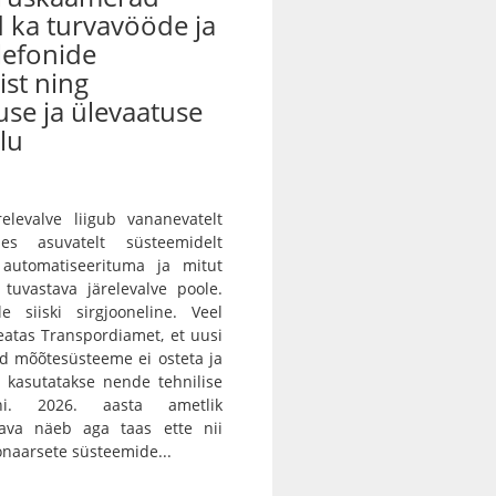
 ka turvavööde ja
lefonide
st ning
use ja ülevaatuse
lu
ärelevalve liigub vananevatelt
des asuvatelt süsteemidelt
 automatiseerituma ja mitut
i tuvastava järelevalve poole.
e siiski sirgjooneline. Veel
teatas Transpordiamet, et uusi
id mõõtesüsteeme ei osteta ja
 kasutatakse nende tehnilise
ni. 2026. aasta ametlik
skava näeb aga taas ette nii
onaarsete süsteemide...