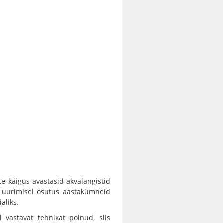
e käigus avastasid akvalangistid
l uurimisel osutus aastakümneid
aliks.
l vastavat tehnikat polnud, siis