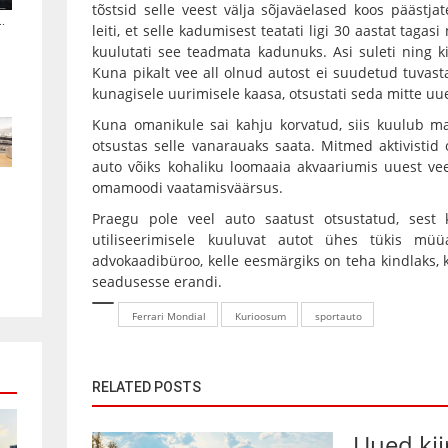
tõstsid selle veest välja sõjaväelased koos päästja
.
leiti, et selle kadumisest teatati ligi 30 aastat tagas
kuulutati see teadmata kadunuks. Asi suleti ning ki
Kuna pikalt vee all olnud autost ei suudetud tuvast
kunagisele uurimisele kaasa, otsustati seda mitte uu
Kuna omanikule sai kahju korvatud, siis kuulub ma
otsustas selle vanarauaks saata. Mitmed aktivisti
auto võiks kohaliku loomaaia akvaariumis uuest vee
omamoodi vaatamisväärsus.
Praegu pole veel auto saatust otsustatud, sest k
utiliseerimisele kuuluvat autot ühes tükis müü
advokaadibüroo, kelle eesmärgiks on teha kindlaks, 
seadusesse erandi.
Ferrari Mondial
Kurioosum
sportauto
RELATED POSTS
Uued ki