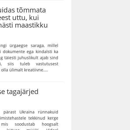
kuidas tõmmata
eest uttu, kui
ästi maastikku
ingi ürgaegse saraga, millel
ei dokumente ega kindalsti ka
g täiesti juhuslikult ajab sind
ei, siis tuleb vastutusest
lla ülimalt kreatiivne....
e tagajärjed
 pärast Ukraina rünnakuid
rimistehastele tekkinud kerge
, mis soodustab hoogsalt