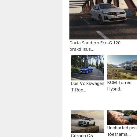
Dacia Sandero Eco-G 120
praktilisus...
KGM Torres
Uus Volkswagen
Hybrid:...
T-Roc...
Uncharted pea
tõestama,...
Citroën C5