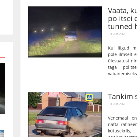
Vaata, 
politsei 
tunned h
06.08.2026
Kui liigud m
pole ilmselt 
ülevaatust nin
taga polits
vabanemiseks o
Tankimis
05.08.2026
Venemaal on
nafta rafinee
kütusekriis