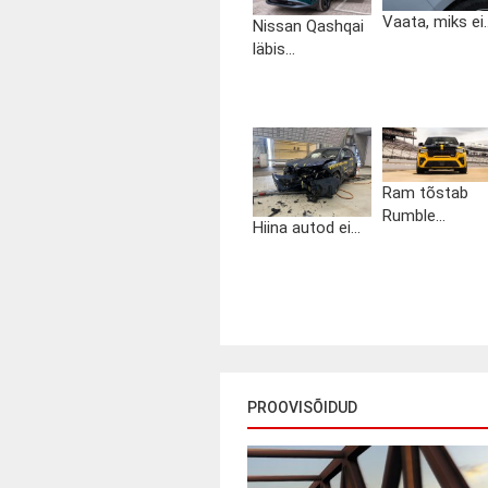
Vaata, miks ei..
Nissan Qashqai
läbis...
Ram tõstab
Rumble...
Hiina autod ei...
PROOVISÕIDUD