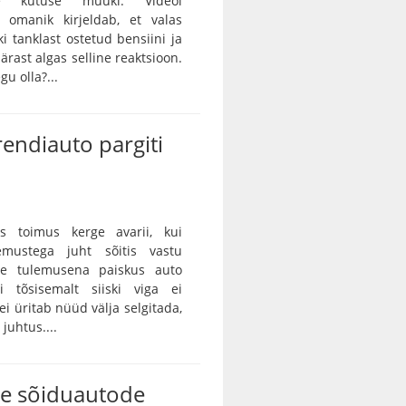
tse kütuse müüki. Videol
 omanik kirjeldab, et valas
ki tanklast ostetud bensiini ja
ärast algas selline reaktsioon.
gu olla?...
rendiauto pargiti
as toimus kerge avarii, kui
emustega juht sõitis vastu
ille tulemusena paiskus auto
gi tõsisemalt siiski viga ei
ei üritab nüüd välja selgitada,
juhtus....
te sõiduautode