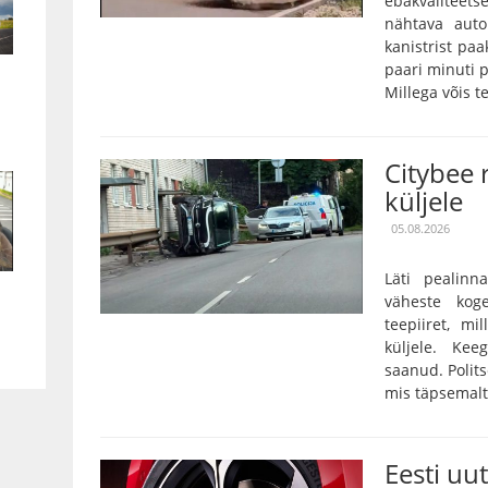
ebakvalitee
nähtava auto
kanistrist paa
paari minuti p
Millega võis te
Citybee 
küljele
05.08.2026
Läti pealinn
väheste kog
teepiiret, m
küljele. Kee
saanud. Polits
mis täpsemalt 
Eesti uu