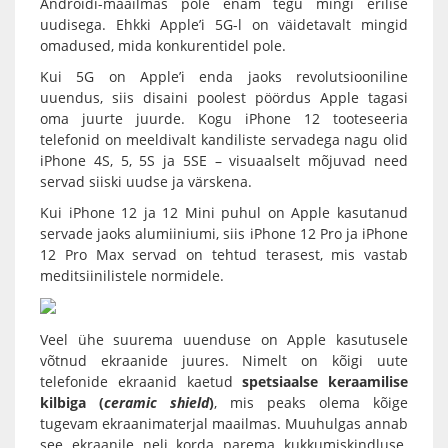
Androidi-maailmas pole enam tegu mingi erilise
uudisega. Ehkki Apple’i 5G-l on väidetavalt mingid
omadused, mida konkurentidel pole.
Kui 5G on Apple’i enda jaoks revolutsiooniline
uuendus, siis disaini poolest pöördus Apple tagasi
oma juurte juurde. Kogu iPhone 12 tooteseeria
telefonid on meeldivalt kandiliste servadega nagu olid
iPhone 4S, 5, 5S ja 5SE – visuaalselt mõjuvad need
servad siiski uudse ja värskena.
Kui iPhone 12 ja 12 Mini puhul on Apple kasutanud
servade jaoks alumiiniumi, siis iPhone 12 Pro ja iPhone
12 Pro Max servad on tehtud terasest, mis vastab
meditsiinilistele normidele.
Veel ühe suurema uuenduse on Apple kasutusele
võtnud ekraanide juures. Nimelt on kõigi uute
telefonide ekraanid kaetud
spetsiaalse keraamilise
kilbiga (
ceramic shield
)
, mis peaks olema kõige
tugevam ekraanimaterjal maailmas. Muuhulgas annab
see ekraanile neli korda parema kukkumiskindluse.