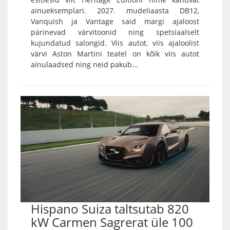
ainueksemplari. 2027. mudeliaasta DB12,
Vanquish ja Vantage said margi ajaloost
pärinevad värvitoonid ning spetsiaalselt
kujundatud salongid. Viis autot, viis ajaloolist
värvi Aston Martini teatel on kõik viis autot
ainulaadsed ning neid pakub...
Hispano Suiza taltsutab 820
kW Carmen Sagrerat üle 100