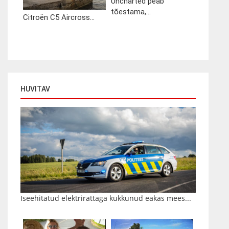
Uncharted peab
tõestama,...
Citroën C5 Aircross...
HUVITAV
Iseehitatud elektrirattaga kukkunud eakas mees...