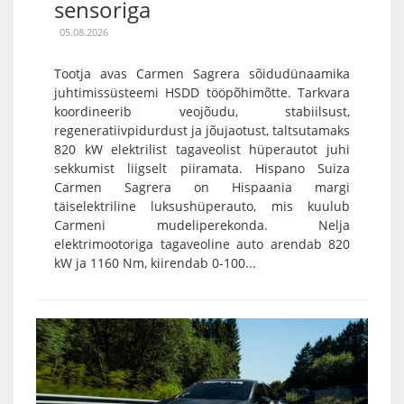
sensoriga
05.08.2026
Tootja avas Carmen Sagrera sõidudünaamika
juhtimissüsteemi HSDD tööpõhimõtte. Tarkvara
koordineerib veojõudu, stabiilsust,
regeneratiivpidurdust ja jõujaotust, taltsutamaks
820 kW elektrilist tagaveolist hüperautot juhi
sekkumist liigselt piiramata. Hispano Suiza
Carmen Sagrera on Hispaania margi
täiselektriline luksushüperauto, mis kuulub
Carmeni mudeliperekonda. Nelja
elektrimootoriga tagaveoline auto arendab 820
kW ja 1160 Nm, kiirendab 0-100...