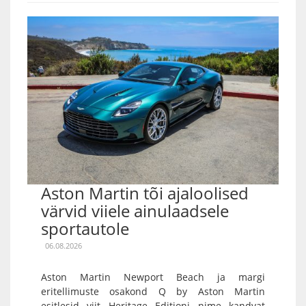
Aston Martin tõi ajaloolised
värvid viiele ainulaadsele
sportautole
06.08.2026
Aston Martin Newport Beach ja margi
eritellimuste osakond Q by Aston Martin
esitlesid viit Heritage Editioni nime kandvat