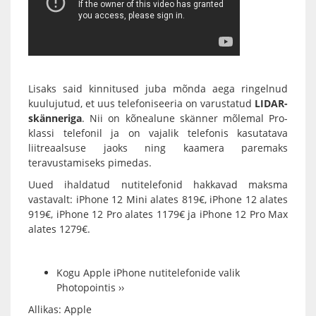
Lisaks said kinnitused juba mõnda aega ringelnud
kuulujutud, et uus telefoniseeria on varustatud
LIDAR-
skänneriga
. Nii on kõnealune skänner mõlemal Pro-
klassi telefonil ja on vajalik telefonis kasutatava
liitreaalsuse jaoks ning kaamera paremaks
teravustamiseks pimedas.
Uued ihaldatud nutitelefonid hakkavad maksma
vastavalt: iPhone 12 Mini alates 819€, iPhone 12 alates
919€, iPhone 12 Pro alates 1179€ ja iPhone 12 Pro Max
alates 1279€.
Kogu Apple iPhone nutitelefonide valik
Photopointis ››
Allikas:
Apple