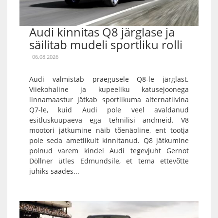
Audi kinnitas Q8 järglase ja
säilitab mudeli sportliku rolli
06.08.2026
Audi valmistab praegusele Q8-le järglast.
Viiekohaline ja kupeeliku katusejoonega
linnamaastur jätkab sportlikuma alternatiivina
Q7-le, kuid Audi pole veel avaldanud
esitluskuupäeva ega tehnilisi andmeid. V8
mootori jätkumine näib tõenäoline, ent tootja
pole seda ametlikult kinnitanud. Q8 jätkumine
polnud varem kindel Audi tegevjuht Gernot
Döllner ütles Edmundsile, et tema ettevõtte
juhiks saades...