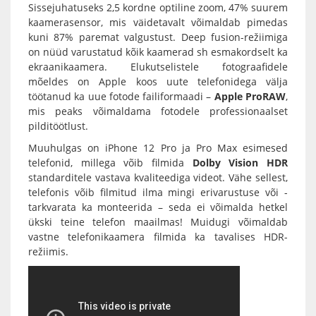
Sissejuhatuseks 2,5 kordne optiline zoom, 47% suurem
kaamerasensor, mis väidetavalt võimaldab pimedas
kuni 87% paremat valgustust. Deep fusion-režiimiga
on nüüd varustatud kõik kaamerad sh esmakordselt ka
ekraanikaamera. Elukutselistele fotograafidele
mõeldes on Apple koos uute telefonidega välja
töötanud ka uue fotode failiformaadi –
Apple ProRAW
,
mis peaks võimaldama fotodele professionaalset
pilditöötlust.
Muuhulgas on iPhone 12 Pro ja Pro Max esimesed
telefonid, millega võib filmida
Dolby Vision HDR
standarditele vastava kvaliteediga videot. Vähe sellest,
telefonis võib filmitud ilma mingi erivarustuse või -
tarkvarata ka monteerida – seda ei võimalda hetkel
ükski teine telefon maailmas! Muidugi võimaldab
vastne telefonikaamera filmida ka tavalises HDR-
režiimis.