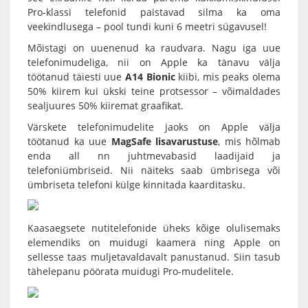
Pro-klassi telefonid paistavad silma ka oma
veekindlusega – pool tundi kuni 6 meetri sügavusel!
Mõistagi on uuenenud ka raudvara. Nagu iga uue
telefonimudeliga, nii on Apple ka tänavu välja
töötanud täiesti uue
A14 Bionic
kiibi, mis peaks olema
50% kiirem kui ükski teine protsessor – võimaldades
sealjuures 50% kiiremat graafikat.
Värskete telefonimudelite jaoks on Apple välja
töötanud ka uue
MagSafe lisavarustuse
, mis hõlmab
enda all nn juhtmevabasid laadijaid ja
telefoniümbriseid. Nii näiteks saab ümbrisega või
ümbriseta telefoni külge kinnitada kaarditasku.
Kaasaegsete
nutitelefonide
üheks kõige olulisemaks
elemendiks on muidugi kaamera ning Apple on
sellesse taas muljetavaldavalt panustanud. Siin tasub
tähelepanu pöörata muidugi Pro-mudelitele.