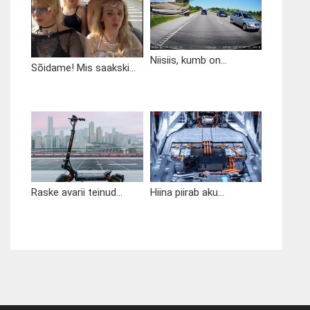
Niisiis, kumb on...
Sõidame! Mis saakski...
Raske avarii teinud...
Hiina piirab aku...