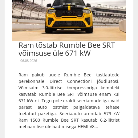
Ram tõstab Rumble Bee SRT
võimsuse üle 671 kW
06.08.2026
Ram pakub uuele Rumble Bee kastiautode
perekonnale Direct Connectioni jõudlusosi.
Võimsaim 3,0-liitrise kompressoriga komplekt
kasvatab Rumble Bee SRT võimsuse enam kui
671 kW-ni. Tegu pole eraldi seeriamudeliga, vaid
pärast auto ostmist paigaldatava tehase
toetatud paketiga. Seeriaauto arendab 579 kW
Ram 1500 Rumble Bee SRT kasutab 6,2-liitrist
mehaanilise ülelaadimisega HEMI V8...