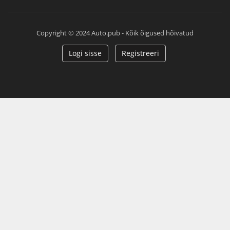
Copyright © 2024 Auto.pub - Kõik õigused hõivatud
Logi sisse
Registreeri