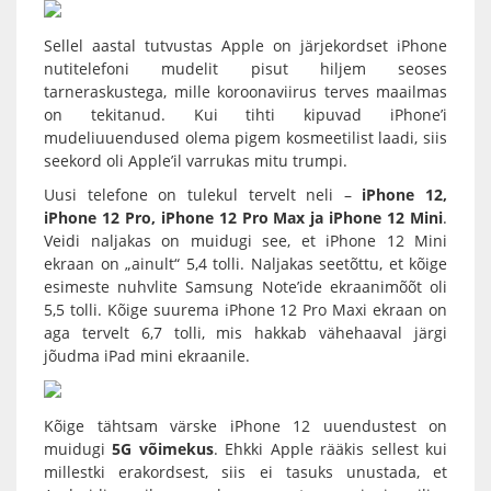
Sellel aastal tutvustas
Apple
on järjekordset
iPhone
nutitelefoni mudelit pisut hiljem seoses
tarneraskustega, mille koroonaviirus terves maailmas
on tekitanud. Kui tihti kipuvad iPhone’i
mudeliuuendused olema pigem kosmeetilist laadi, siis
seekord oli Apple’il varrukas mitu trumpi.
Uusi telefone on tulekul tervelt neli –
iPhone 12,
iPhone 12 Pro, iPhone 12 Pro Max ja iPhone 12 Mini
.
Veidi naljakas on muidugi see, et iPhone 12 Mini
ekraan on „ainult“ 5,4 tolli. Naljakas seetõttu, et kõige
esimeste nuhvlite Samsung Note’ide ekraanimõõt oli
5,5 tolli. Kõige suurema iPhone 12 Pro Maxi ekraan on
aga tervelt 6,7 tolli, mis hakkab vähehaaval järgi
jõudma iPad mini ekraanile.
Kõige tähtsam värske iPhone 12 uuendustest on
muidugi
5G võimekus
. Ehkki Apple rääkis sellest kui
millestki erakordsest, siis ei tasuks unustada, et