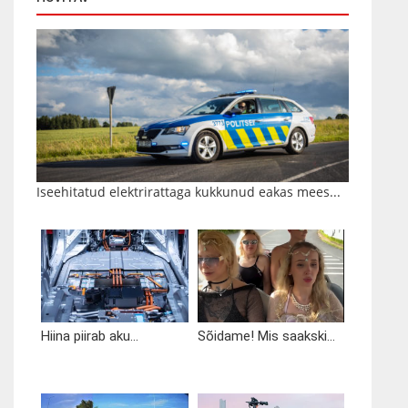
Iseehitatud elektrirattaga kukkunud eakas mees...
Hiina piirab aku...
Sõidame! Mis saakski...