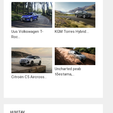
Uus Volkswagen T-
KGM Torres Hybrid:...
Roc...
Uncharted peab
tõestama,...
Citroën C5 Aircross...
HUVITAV