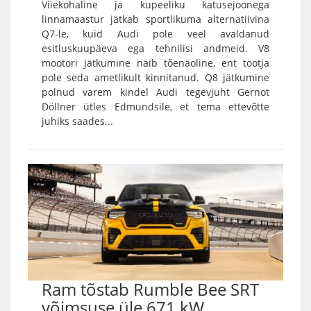
Viiekohaline ja kupeeliku katusejoonega
linnamaastur jätkab sportlikuma alternatiivina
Q7-le, kuid Audi pole veel avaldanud
esitluskuupäeva ega tehnilisi andmeid. V8
mootori jätkumine näib tõenäoline, ent tootja
pole seda ametlikult kinnitanud. Q8 jätkumine
polnud varem kindel Audi tegevjuht Gernot
Döllner ütles Edmundsile, et tema ettevõtte
juhiks saades...
Ram tõstab Rumble Bee SRT
võimsuse üle 671 kW