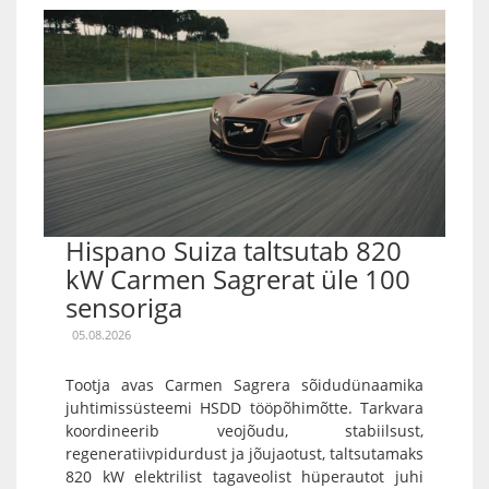
Hispano Suiza taltsutab 820
kW Carmen Sagrerat üle 100
sensoriga
05.08.2026
Tootja avas Carmen Sagrera sõidudünaamika
juhtimissüsteemi HSDD tööpõhimõtte. Tarkvara
koordineerib veojõudu, stabiilsust,
regeneratiivpidurdust ja jõujaotust, taltsutamaks
820 kW elektrilist tagaveolist hüperautot juhi