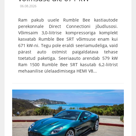
06.08.2026
Ram pakub uuele Rumble Bee kastiautode
perekonnale Direct Connectioni jõudlusosi.
Võimsaim 3,0-liitrise kompressoriga komplekt
kasvatab Rumble Bee SRT võimsuse enam kui
671 kW-ni. Tegu pole eraldi seeriamudeliga, vaid
pärast auto ostmist paigaldatava tehase
toetatud paketiga. Seeriaauto arendab 579 kW
Ram 1500 Rumble Bee SRT kasutab 6,2-liitrist
mehaanilise ülelaadimisega HEMI V8...