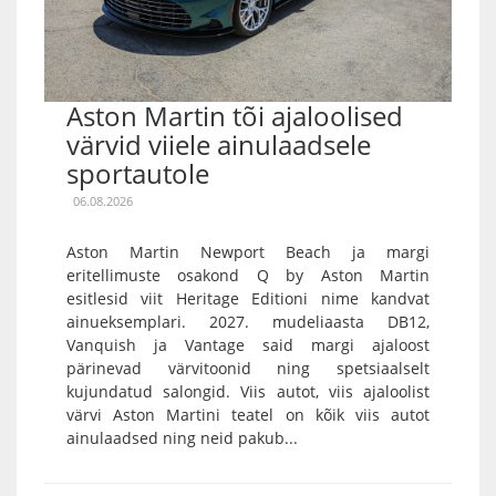
Aston Martin tõi ajaloolised
värvid viiele ainulaadsele
sportautole
06.08.2026
Aston Martin Newport Beach ja margi
eritellimuste osakond Q by Aston Martin
esitlesid viit Heritage Editioni nime kandvat
ainueksemplari. 2027. mudeliaasta DB12,
Vanquish ja Vantage said margi ajaloost
pärinevad värvitoonid ning spetsiaalselt
kujundatud salongid. Viis autot, viis ajaloolist
värvi Aston Martini teatel on kõik viis autot
ainulaadsed ning neid pakub...