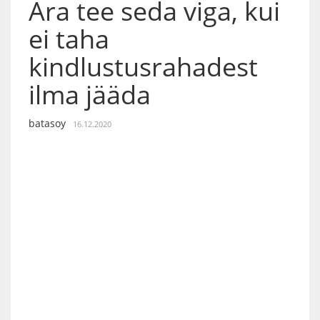
Ära tee seda viga, kui
ei taha
kindlustusrahadest
ilma jääda
batasoy
16.12.2020