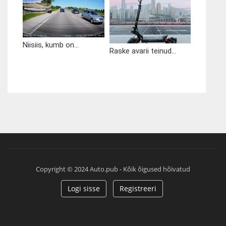
Niisiis, kumb on...
Raske avarii teinud...
Copyright © 2024 Auto.pub - Kõik õigused hõivatud
Logi sisse
Registreeri