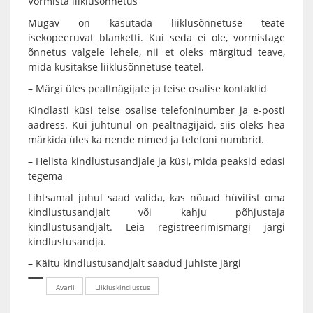
Vormista liiklusõnnetus
Mugav on kasutada liiklusõnnetuse teate
isekopeeruvat blanketti. Kui seda ei ole, vormistage
õnnetus valgele lehele, nii et oleks märgitud teave,
mida küsitakse liiklusõnnetuse teatel.
– Märgi üles pealtnägijate ja teise osalise kontaktid
Kindlasti küsi teise osalise telefoninumber ja e-posti
aadress. Kui juhtunul on pealtnägijaid, siis oleks hea
märkida üles ka nende nimed ja telefoni numbrid.
– Helista kindlustusandjale ja küsi, mida peaksid edasi
tegema
Lihtsamal juhul saad valida, kas nõuad hüvitist oma
kindlustusandjalt või kahju põhjustaja
kindlustusandjalt. Leia registreerimismärgi järgi
kindlustusandja.
– Käitu kindlustusandjalt saadud juhiste järgi
Avarii
Liikluskindlustus