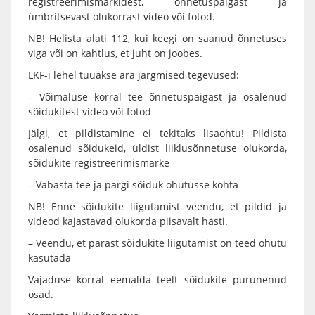
registreerimismärkidest, õnnetuspaigast ja
ümbritsevast olukorrast video või fotod.
NB! Helista alati 112, kui keegi on saanud õnnetuses
viga või on kahtlus, et juht on joobes.
LKF-i lehel tuuakse ära järgmised tegevused:
– Võimaluse korral tee õnnetuspaigast ja osalenud
sõidukitest video või fotod
Jälgi, et pildistamine ei tekitaks lisaohtu! Pildista
osalenud sõidukeid, üldist liiklusõnnetuse olukorda,
sõidukite registreerimismärke
– Vabasta tee ja pargi sõiduk ohutusse kohta
NB! Enne sõidukite liigutamist veendu, et pildid ja
videod kajastavad olukorda piisavalt hästi.
– Veendu, et pärast sõidukite liigutamist on teed ohutu
kasutada
Vajaduse korral eemalda teelt sõidukite purunenud
osad.