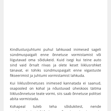
Kindlustusjuhtumi puhul lahkuvad inimesed sageli
sündmuspaigalt enne õnnetuse vormistamist või
liigutavad oma sõidukeid. Kuid isegi kui teine auto
sind vaid õrnalt riivas ja olete keset liiklusrohket
tänavat, ei tohiks sündmuspaigalt enne vigastuste
fikseerimist ja juhtumi vormistamist lahkuda.
Kui liiklusõnnetuses inimesed kannatada ei saanud,
osapooled on kohal ja nõustuvad üheskoos täitma
liiklusõnnetuse teate vormi, siis saab õnnetuse politsei
abita vormistada.
Kohapeal tuleb teha sõidukitest, nende