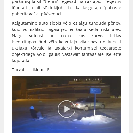
parkimisplatsil “trenni” tegevad harrastajad. Tegevus
lõpetati ja nii sõidukijuht kui ka kelgutaja “puhaste
paberitega” ei pääsenud.
Kelgutamine auto slepis võib esialgu tunduda põnev,
kuid võimalikud tagajärjed ei kaalu seda riski üles.
Nagu videost on näha, siis kurvis tekkiv
tsentrifugaaljõud võib kelgutaja viia soovitud kursist
üksjagu kõrvale ja tagajärgi kohtumisel teeäärsete
objektidega võib igaüks vastavalt fantaasiale ise ette
kujutada.
Turvalist liiklemist!