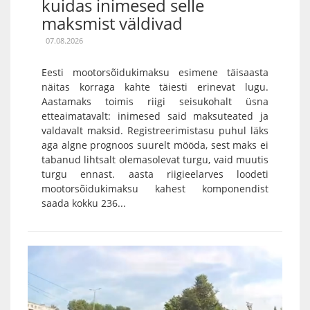
kuidas inimesed selle
maksmist väldivad
07.08.2026
Eesti mootorsõidukimaksu esimene täisaasta
näitas korraga kahte täiesti erinevat lugu.
Aastamaks toimis riigi seisukohalt üsna
etteaimatavalt: inimesed said maksuteated ja
valdavalt maksid. Registreerimistasu puhul läks
aga algne prognoos suurelt mööda, sest maks ei
tabanud lihtsalt olemasolevat turgu, vaid muutis
turgu ennast. aasta riigieelarves loodeti
mootorsõidukimaksu kahest komponendist
saada kokku 236...