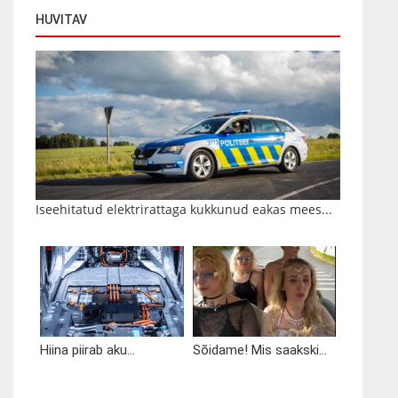
HUVITAV
Iseehitatud elektrirattaga kukkunud eakas mees...
Hiina piirab aku...
Sõidame! Mis saakski...