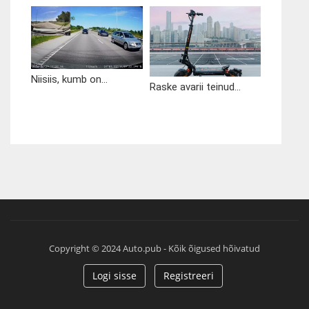
Niisiis, kumb on...
Raske avarii teinud...
Copyright © 2024 Auto.pub - Kõik õigused hõivatud
Logi sisse
Registreeri