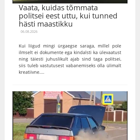
Vaata, kuidas tõmmata
politsei eest uttu, kui tunned
hästi maastikku
06.08.2026
Kui liigud mingi ürgaegse saraga, millel pole
ilmselt ei dokumente ega kindalsti ka ülevaatust
ning täiesti juhuslikult ajab sind taga politsei,
siis tuleb vastutusest vabanemiseks olla ülimalt
kreatiivne....