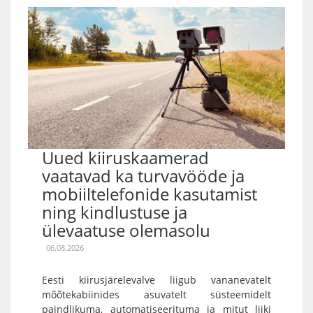
Uued kiiruskaamerad
vaatavad ka turvavööde ja
mobiiltelefonide kasutamist
ning kindlustuse ja
ülevaatuse olemasolu
06.08.2026
Eesti kiirusjärelevalve liigub vananevatelt
mõõtekabiinides asuvatelt süsteemidelt
paindlikuma, automatiseerituma ja mitut liiki