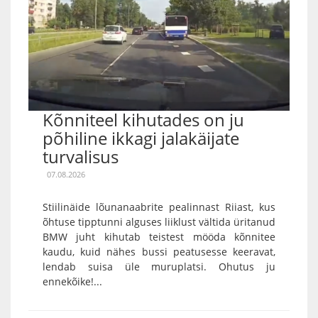
Kõnniteel kihutades on ju
põhiline ikkagi jalakäijate
turvalisus
07.08.2026
Stiilinäide lõunanaabrite pealinnast Riiast, kus
õhtuse tipptunni alguses liiklust vältida üritanud
BMW juht kihutab teistest mööda kõnnitee
kaudu, kuid nähes bussi peatusesse keeravat,
lendab suisa üle muruplatsi. Ohutus ju
ennekõike!...