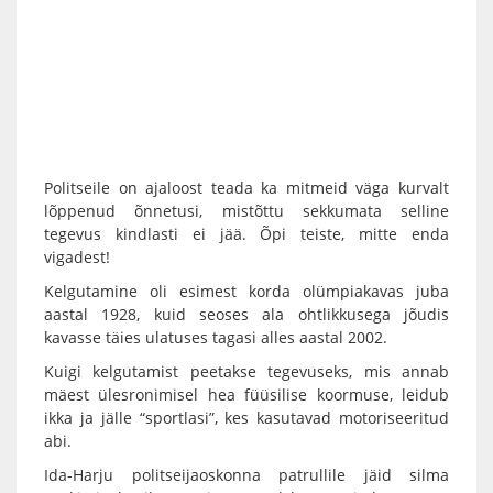
Politseile on ajaloost teada ka mitmeid väga kurvalt
lõppenud õnnetusi, mistõttu sekkumata selline
tegevus kindlasti ei jää. Õpi teiste, mitte enda
vigadest!
Kelgutamine oli esimest korda olümpiakavas juba
aastal 1928, kuid seoses ala ohtlikkusega jõudis
kavasse täies ulatuses tagasi alles aastal 2002.
Kuigi kelgutamist peetakse tegevuseks, mis annab
mäest ülesronimisel hea füüsilise koormuse, leidub
ikka ja jälle “sportlasi”, kes kasutavad motoriseeritud
abi.
Ida-Harju politseijaoskonna patrullile jäid silma