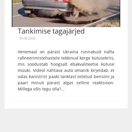
Tankimise tagajärjed
05.08.2026
Venemaal on pärast Ukraina rünnakuid nafta
rafineerimistehastele tekkinud kerge kütusekriis,
mis soodustab hoogsalt ebakvaliteetse kütuse
müüki. Videol nähtava auto omanik kirjeldab, et
valas kanistrist paaki tanklast ostetud bensiini ja
paari minuti pärast algas selline reaktsioon.
Millega võis tegu olla?...