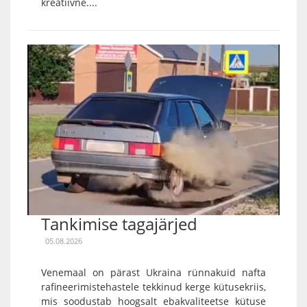
kreatiivne....
Tankimise tagajärjed
05.08.2026
Venemaal on pärast Ukraina rünnakuid nafta
rafineerimistehastele tekkinud kerge kütusekriis,
mis soodustab hoogsalt ebakvaliteetse kütuse