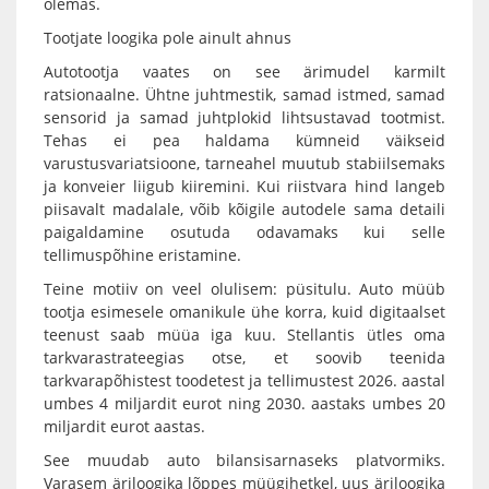
olemas.
Tootjate loogika pole ainult ahnus
Autotootja vaates on see ärimudel karmilt
ratsionaalne. Ühtne juhtmestik, samad istmed, samad
sensorid ja samad juhtplokid lihtsustavad tootmist.
Tehas ei pea haldama kümneid väikseid
varustusvariatsioone, tarneahel muutub stabiilsemaks
ja konveier liigub kiiremini. Kui riistvara hind langeb
piisavalt madalale, võib kõigile autodele sama detaili
paigaldamine osutuda odavamaks kui selle
tellimuspõhine eristamine.
Teine motiiv on veel olulisem: püsitulu. Auto müüb
tootja esimesele omanikule ühe korra, kuid digitaalset
teenust saab müüa iga kuu. Stellantis ütles oma
tarkvarastrateegias otse, et soovib teenida
tarkvarapõhistest toodetest ja tellimustest 2026. aastal
umbes 4 miljardit eurot ning 2030. aastaks umbes 20
miljardit eurot aastas.
See muudab auto bilansisarnaseks platvormiks.
Varasem äriloogika lõppes müügihetkel, uus äriloogika