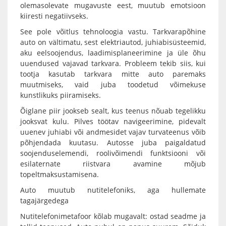
olemasolevate mugavuste eest, muutub emotsioon
kiiresti negatiivseks.
See pole võitlus tehnoloogia vastu. Tarkvarapõhine
auto on vältimatu, sest elektriautod, juhiabisüsteemid,
aku eelsoojendus, laadimisplaneerimine ja üle õhu
uuendused vajavad tarkvara. Probleem tekib siis, kui
tootja kasutab tarkvara mitte auto paremaks
muutmiseks, vaid juba toodetud võimekuse
kunstlikuks piiramiseks.
Õiglane piir jookseb sealt, kus teenus nõuab tegelikku
jooksvat kulu. Pilves töötav navigeerimine, pidevalt
uuenev juhiabi või andmesidet vajav turvateenus võib
põhjendada kuutasu. Autosse juba paigaldatud
soojenduselemendi, roolivõimendi funktsiooni või
esilaternate riistvara avamine mõjub
topeltmaksustamisena.
Auto muutub nutitelefoniks, aga hullemate
tagajärgedega
Nutitelefonimetafoor kõlab mugavalt: ostad seadme ja