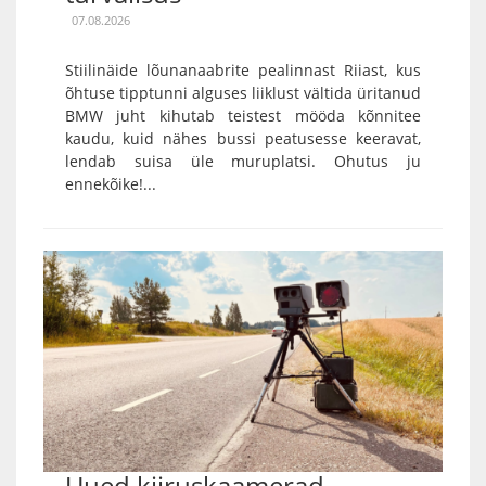
07.08.2026
Stiilinäide lõunanaabrite pealinnast Riiast, kus
õhtuse tipptunni alguses liiklust vältida üritanud
BMW juht kihutab teistest mööda kõnnitee
kaudu, kuid nähes bussi peatusesse keeravat,
lendab suisa üle muruplatsi. Ohutus ju
ennekõike!...
Uued kiiruskaamerad