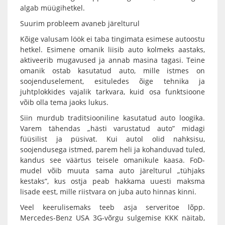
algab müügihetkel.
Suurim probleem avaneb järelturul
Kõige valusam löök ei taba tingimata esimese autoostu
hetkel. Esimene omanik liisib auto kolmeks aastaks,
aktiveerib mugavused ja annab masina tagasi. Teine
omanik ostab kasutatud auto, mille istmes on
soojenduselement, esituledes õige tehnika ja
juhtplokkides vajalik tarkvara, kuid osa funktsioone
võib olla tema jaoks lukus.
Siin murdub traditsiooniline kasutatud auto loogika.
Varem tähendas „hästi varustatud auto” midagi
füüsilist ja püsivat. Kui autol olid nahksisu,
soojendusega istmed, parem heli ja kohanduvad tuled,
kandus see väärtus teisele omanikule kaasa. FoD-
mudel võib muuta sama auto järelturul „tühjaks
kestaks”, kus ostja peab hakkama uuesti maksma
lisade eest, mille riistvara on juba auto hinnas kinni.
Veel keerulisemaks teeb asja serveritoe lõpp.
Mercedes-Benz USA 3G-võrgu sulgemise KKK näitab,