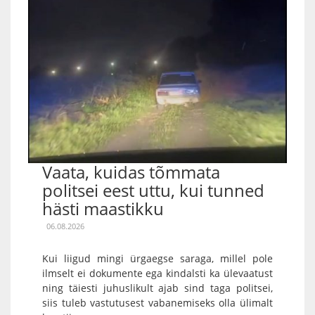
Vaata, kuidas tõmmata
politsei eest uttu, kui tunned
hästi maastikku
06.08.2026
Kui liigud mingi ürgaegse saraga, millel pole
ilmselt ei dokumente ega kindalsti ka ülevaatust
ning täiesti juhuslikult ajab sind taga politsei,
siis tuleb vastutusest vabanemiseks olla ülimalt