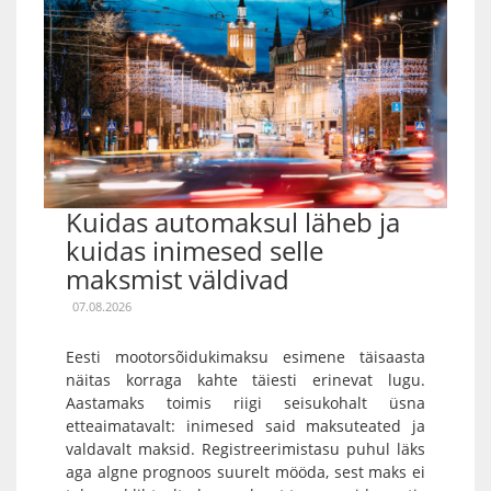
Kuidas automaksul läheb ja
kuidas inimesed selle
maksmist väldivad
07.08.2026
Eesti mootorsõidukimaksu esimene täisaasta
näitas korraga kahte täiesti erinevat lugu.
Aastamaks toimis riigi seisukohalt üsna
etteaimatavalt: inimesed said maksuteated ja
valdavalt maksid. Registreerimistasu puhul läks
aga algne prognoos suurelt mööda, sest maks ei