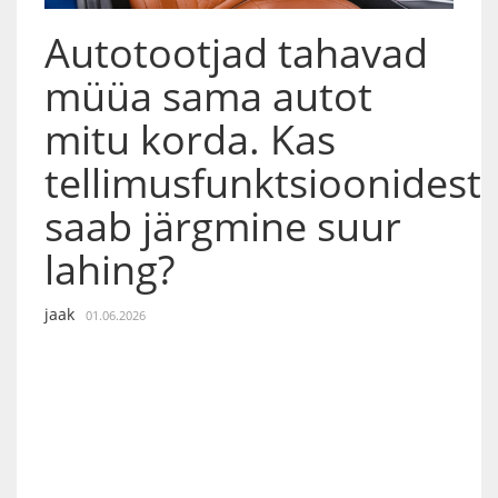
Autotootjad tahavad
müüa sama autot
mitu korda. Kas
tellimusfunktsioonidest
saab järgmine suur
lahing?
jaak
01.06.2026