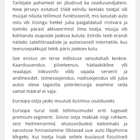
Tarbijate pahameel on jõudnud ka seadusandjateni.
New Jerseys esitatud S568 eelnõu keelaks tootjal või
müüjal nõuda tellimust funktsioonilt, mis kasutab auto
ostu või liisingu hetkel juba paigaldatud riistvara ja
toimiks pärast aktiveerimist ilma tootja, müüja või
kolmanda osapoole jooksva kuluta. Eelnõu teeb erandi
näiteks satelliitraadiole ja autosiseselt internetile, kus
teenusepakkujal tekib päris jooksev kulu.
See eristus on terve mõistuse seisukohalt keskne.
Kaardiuuendus, pilveteenus, hädaabikõne või
reaalajas liiklusinfo võib vajada serverit ja
andmesidet. Istmesoojendus, roolisoojendus või juba
autos oleva tagasilla pöördenurga avamine seda
samal määral ei vaja.
Euroopa ostja jaoks muutub küsimus usalduseks
Euroopa turul lööb tellimusmudel eriti tugevalt
premium-segmenti. Siinne ostja maksab niigi rohkem,
sest heitmenormid, ohutusnõuded, käibemaks ja
varustuse hinnastamine tõstavad uue auto lõpphinna
kõrgeks. Kui tootja lisab sellele kuutasud füüsiliselt