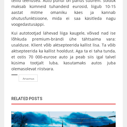
tellid teenused. Auto puhul on panus suurem. Sõiduk
maksab kümneid tuhandeid eurosid, liigub 10-15
aastat mitme omaniku käes ja kannab
ohutusfunktsioone, mida ei saa käsitleda nagu
voogedastusäppi.
Kui autotootjad lähevad liiga kaugele, võivad nad ise
lõhkuda premium-brändi ühe tähtsaima vara:
usalduse. Klient võib aktsepteerida kallist lisa. Ta võib
aktsepteerida ka kallist hooldust. Aga ta ei taha tunda,
et ostis 70 000-eurose auto ja peab siis igal talvel
küsima tootjalt luba, kasutamaks autos juba
olemasolevat riistvara.
Arvamus
RELATED POSTS