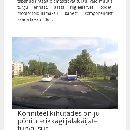
tabanud lihtsalt olemasolevat turgu, vaid muutis
turgu ennast. aasta riigieelarves loodeti
mootorsõidukimaksu kahest komponendist
saada kokku 236...
Kõnniteel kihutades on ju
põhiline ikkagi jalakäijate
turvalisus