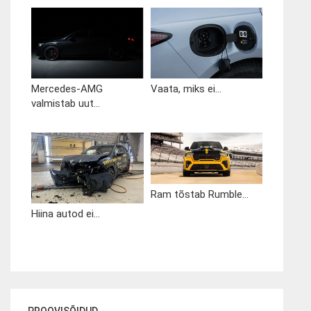
Mercedes-AMG
Vaata, miks ei...
valmistab uut...
Ram tõstab Rumble...
Hiina autod ei...
PROOVISÕIDUD