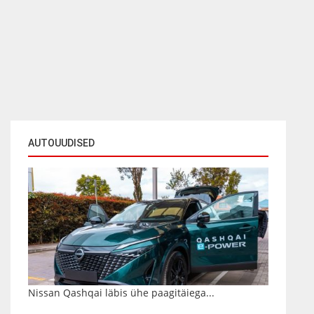
AUTOUUDISED
Nissan Qashqai läbis ühe paagitäiega...