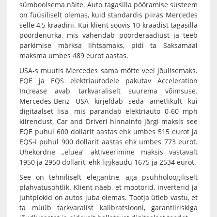
sümboolsema näite. Auto tagasilla pööramise süsteem
on füüsiliselt olemas, kuid standardis piiras Mercedes
selle 4,5 kraadini. Kui klient soovis 10-kraadist tagasilla
pöördenurka, mis vähendab pöörderaadiust ja teeb
parkimise märksa lihtsamaks, pidi ta Saksamaal
maksma umbes 489 eurot aastas.
USA-s muutis Mercedes sama mõtte veel jõulisemaks.
EQE ja EQS elektriautodele pakutav Acceleration
Increase avab tarkvaraliselt suurema võimsuse.
Mercedes-Benz USA kirjeldab seda ametlikult kui
digitaalset lisa, mis parandab elektriauto 0-60 mph
kiirendust, Car and Driveri hinnainfo järgi maksis see
EQE puhul 600 dollarit aastas ehk umbes 515 eurot ja
EQS-i puhul 900 dollarit aastas ehk umbes 773 eurot.
Ühekordne „eluea” aktiveerimine maksis vastavalt
1950 ja 2950 dollarit, ehk ligikaudu 1675 ja 2534 eurot.
See on tehniliselt elegantne, aga psühholoogiliselt
plahvatusohtlik. Klient näeb, et mootorid, inverterid ja
juhtplokid on autos juba olemas. Tootja ütleb vastu, et
ta müüb tarkvaralist kalibratsiooni, garantiiriskiga