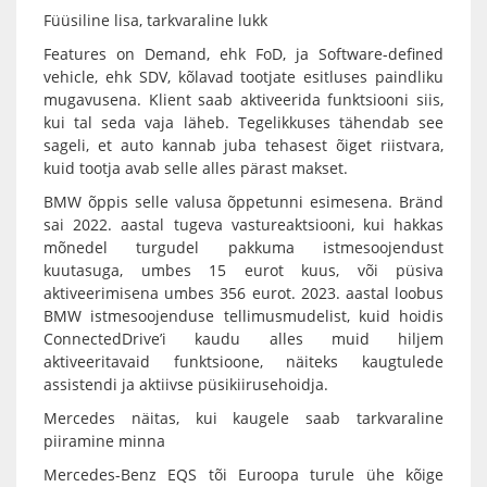
Füüsiline lisa, tarkvaraline lukk
Features on Demand, ehk FoD, ja Software-defined
vehicle, ehk SDV, kõlavad tootjate esitluses paindliku
mugavusena. Klient saab aktiveerida funktsiooni siis,
kui tal seda vaja läheb. Tegelikkuses tähendab see
sageli, et auto kannab juba tehasest õiget riistvara,
kuid tootja avab selle alles pärast makset.
BMW õppis selle valusa õppetunni esimesena. Bränd
sai 2022. aastal tugeva vastureaktsiooni, kui hakkas
mõnedel turgudel pakkuma istmesoojendust
kuutasuga, umbes 15 eurot kuus, või püsiva
aktiveerimisena umbes 356 eurot. 2023. aastal loobus
BMW istmesoojenduse tellimusmudelist, kuid hoidis
ConnectedDrive’i kaudu alles muid hiljem
aktiveeritavaid funktsioone, näiteks kaugtulede
assistendi ja aktiivse püsikiirusehoidja.
Mercedes näitas, kui kaugele saab tarkvaraline
piiramine minna
Mercedes-Benz EQS tõi Euroopa turule ühe kõige