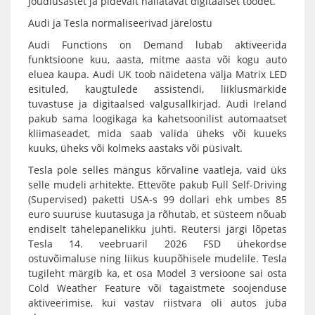
jõudlusastet ja pidevalt hallatavat digitaalset toodet.
Audi ja Tesla normaliseerivad järelostu
Audi Functions on Demand lubab aktiveerida
funktsioone kuu, aasta, mitme aasta või kogu auto
eluea kaupa. Audi UK toob näidetena välja Matrix LED
esituled, kaugtulede assistendi, liiklusmärkide
tuvastuse ja digitaalsed valgusallkirjad. Audi Ireland
pakub sama loogikaga ka kahetsoonilist automaatset
kliimaseadet, mida saab valida üheks või kuueks
kuuks, üheks või kolmeks aastaks või püsivalt.
Tesla pole selles mängus kõrvaline vaatleja, vaid üks
selle mudeli arhitekte. Ettevõte pakub Full Self-Driving
(Supervised) paketti USA-s 99 dollari ehk umbes 85
euro suuruse kuutasuga ja rõhutab, et süsteem nõuab
endiselt tähelepanelikku juhti. Reutersi järgi lõpetas
Tesla 14. veebruaril 2026 FSD ühekordse
ostuvõimaluse ning liikus kuupõhisele mudelile. Tesla
tugileht märgib ka, et osa Model 3 versioone sai osta
Cold Weather Feature või tagaistmete soojenduse
aktiveerimise, kui vastav riistvara oli autos juba