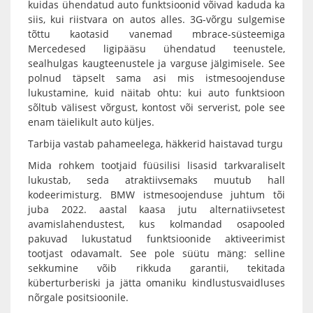
kuidas ühendatud auto funktsioonid võivad kaduda ka
siis, kui riistvara on autos alles. 3G-võrgu sulgemise
tõttu kaotasid vanemad mbrace-süsteemiga
Mercedesed ligipääsu ühendatud teenustele,
sealhulgas kaugteenustele ja varguse jälgimisele. See
polnud täpselt sama asi mis istmesoojenduse
lukustamine, kuid näitab ohtu: kui auto funktsioon
sõltub välisest võrgust, kontost või serverist, pole see
enam täielikult auto küljes.
Tarbija vastab pahameelega, häkkerid haistavad turgu
Mida rohkem tootjaid füüsilisi lisasid tarkvaraliselt
lukustab, seda atraktiivsemaks muutub hall
kodeerimisturg. BMW istmesoojenduse juhtum tõi
juba 2022. aastal kaasa jutu alternatiivsetest
avamislahendustest, kus kolmandad osapooled
pakuvad lukustatud funktsioonide aktiveerimist
tootjast odavamalt. See pole süütu mäng: selline
sekkumine võib rikkuda garantii, tekitada
küberturberiski ja jätta omaniku kindlustusvaidluses
nõrgale positsioonile.