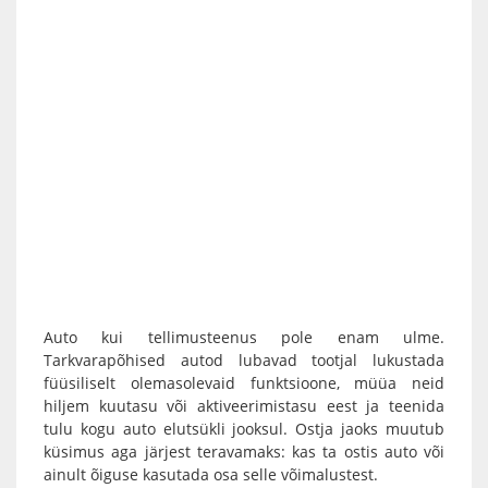
Auto kui tellimusteenus pole enam ulme.
Tarkvarapõhised autod lubavad tootjal lukustada
füüsiliselt olemasolevaid funktsioone, müüa neid
hiljem kuutasu või aktiveerimistasu eest ja teenida
tulu kogu auto elutsükli jooksul. Ostja jaoks muutub
küsimus aga järjest teravamaks: kas ta ostis auto või
ainult õiguse kasutada osa selle võimalustest.