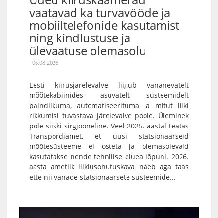
vaatavad ka turvavööde ja
mobiiltelefonide kasutamist
ning kindlustuse ja
ülevaatuse olemasolu
06.08.2026
Eesti kiirusjärelevalve liigub vananevatelt
mõõtekabiinides asuvatelt süsteemidelt
paindlikuma, automatiseerituma ja mitut liiki
rikkumisi tuvastava järelevalve poole. Üleminek
pole siiski sirgjooneline. Veel 2025. aastal teatas
Transpordiamet, et uusi statsionaarseid
mõõtesüsteeme ei osteta ja olemasolevaid
kasutatakse nende tehnilise eluea lõpuni. 2026.
aasta ametlik liiklusohutuskava näeb aga taas
ette nii vanade statsionaarsete süsteemide...