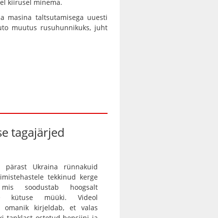
urel kiirusel minema.
a masina taltsutamisega uuesti
Auto muutus rusuhunnikuks, juht
e tagajärjed
 pärast Ukraina rünnakuid
rimistehastele tekkinud kerge
, mis soodustab hoogsalt
tse kütuse müüki. Videol
 omanik kirjeldab, et valas
ki tanklast ostetud bensiini ja