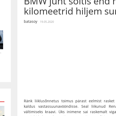
BMW juht sõitis end
kilomeetrid hiljem s
batasoy
19.05.2020
.
Ränk liiklusõnnetus toimus pärast eelmist rask
kaldus vastassuunavööndisse. Seal liikunud Ren
vältimiseks kraavi. Üks inimene sai raskemalt viga 