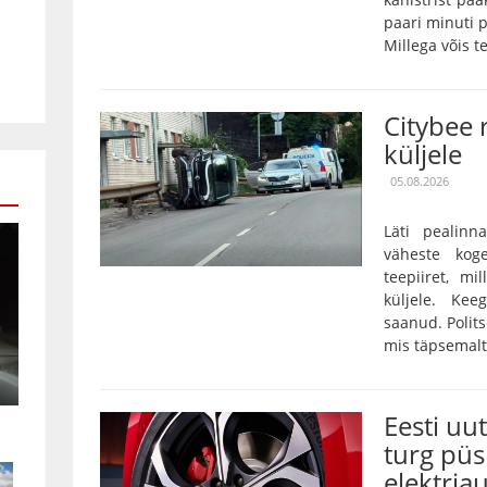
paari minuti p
Millega võis te
Citybee 
küljele
05.08.2026
Läti pealinn
väheste kog
teepiiret, m
küljele. Kee
saanud. Polits
mis täpsemalt 
Eesti uu
turg püs
elektria