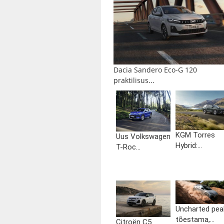
Dacia Sandero Eco-G 120
praktilisus...
KGM Torres
Uus Volkswagen
Hybrid:...
T-Roc...
Uncharted pea
tõestama,...
Citroën C5