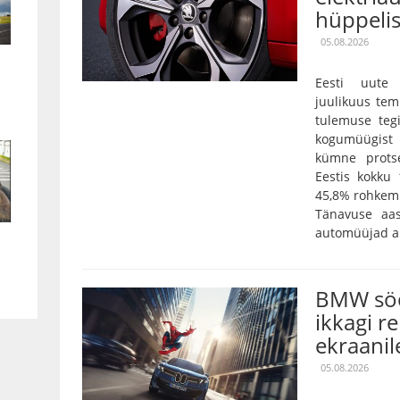
hüppeli
05.08.2026
Eesti uute 
juulikuus tem
tulemuse tegi
kogumüügist 
kümne prots
Eestis kokku
45,8% rohkem 
Tänavuse aa
automüüjad an
BMW söö
ikkagi r
ekraanil
05.08.2026