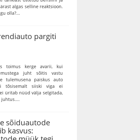
ärast algas selline reaktsioon.
gu olla?...
rendiauto pargiti
as toimus kerge avarii, kui
emustega juht sõitis vastu
ille tulemusena paiskus auto
gi tõsisemalt siiski viga ei
ei üritab nüüd välja selgitada,
juhtus....
te sõiduautode
ib kasvus:
utode müük tegi