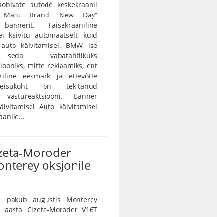
bivate autode keskekraanil
der-Man: Brand New Day“
 bännerit. Täisekraaniline
i käivitu automaatselt, kuid
auto käivitamisel. BMW ise
seda vabatahtlikuks
ooniks, mitte reklaamiks, ent
iline eesmärk ja ettevõtte
eisukoht on tekitanud
 vastureaktsiooni. Bänner
ivitamisel Auto käivitamisel
anile...
izeta-Moroder
nterey oksjonile
s pakub augustis Monterey
8. aasta Cizeta-Moroder V16T