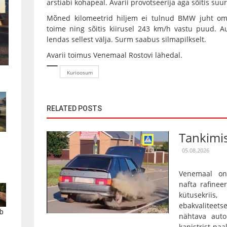
arstiabi kohapeal. Avarii provotseerija aga sõitis su
Mõned kilomeetrid hiljem ei tulnud BMW juht om
toime ning sõitis kiirusel 243 km/h vastu puud. 
lendas sellest välja. Surm saabus silmapilkselt.
Avarii toimus Venemaal Rostovi lähedal.
Kurioosum
RELATED POSTS
Tankimis
05.08.2026
Venemaal on
nafta rafinee
kütusekriis
ebakvalitee
b
nähtava auto
kanistrist paa