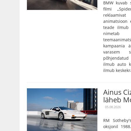
BMW kuvab so
filmi „Spi
reklaamivat
animatsioon e
teade ilmub 
nimetab 
teemaanimatsi
kampaania är
varasem s
põhjendatud
ilmub auto kä
ilmub keskekra
Ainus C
läheb Mo
05.08.2026
RM Sotheby'
oksjonil 198