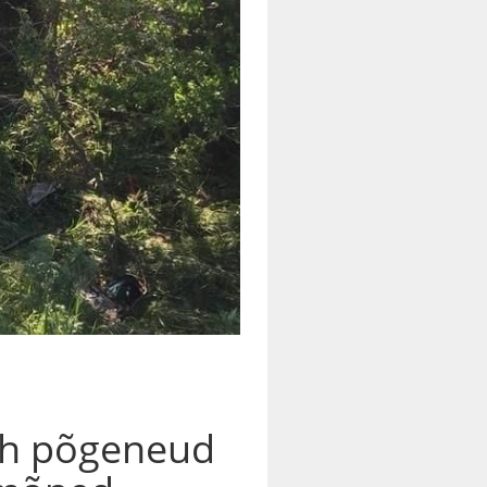
m/h põgeneud