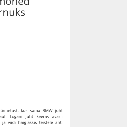
 mõned
urnuks
et õnnetust, kus sama BMW juht
ault Logani juht keeras avarii
ja viidi haiglasse, teistele anti