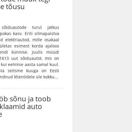
se tõusu
sõiduautode turul jätkus
pokas kasv. Eriti silmapaistva
d elektriautod, mille osakaal
ületas esimest korda ajaloos
endi künnise. Juulis müüdi
 1613 uut sõiduautot, mis on
kui eelmise aasta samal kuul.
sta seitsme kuuga on Eesti
dnud klientidele üle kokku...
b sõnu ja toob
eklaamid auto
e