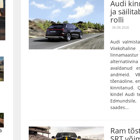
Audi kin
ja säilit
rolli
06.08.2026
Audi valmista
Viiekohaline
linnamaas
alternatiivin
avaldanud es
andmeid. V
tõenäoline, e
kinnitanud.
kindel Audi t
Edmundsile,
saades...
Ram tõs
b
SRT või