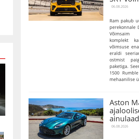
06.08.2026
Ram pakub uu
perekonnale D
Võimsaim 3,
komplekt k
võimsuse ena
eraldi seeri
ostmist pai
paketiga. Se
1500 Rumble 
mehaanilise ü
Aston Ma
ajaloolis
ainulaad
06.08.2026