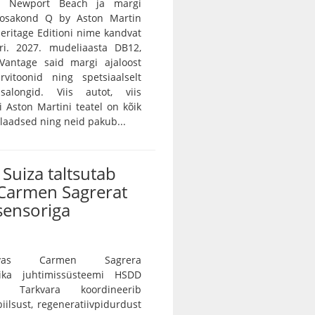
n Newport Beach ja margi
e osakond Q by Aston Martin
 Heritage Editioni nime kandvat
ri. 2027. mudeliaasta DB12,
Vantage said margi ajaloost
rvitoonid ning spetsiaalselt
salongid. Viis autot, viis
vi Aston Martini teatel on kõik
ulaadsed ning neid pakub...
Suiza taltsutab
Carmen Sagrerat
sensoriga
vas Carmen Sagrera
ika juhtimissüsteemi HSDD
e. Tarkvara koordineerib
iilsust, regeneratiivpidurdust