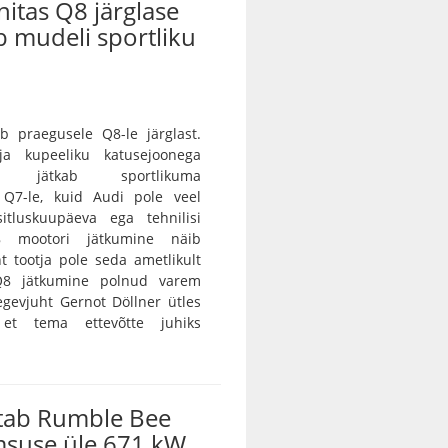
nitas Q8 järglase
ab mudeli sportliku
b praegusele Q8-le järglast.
 ja kupeeliku katusejoonega
tur jätkab sportlikuma
a Q7-le, kuid Audi pole veel
itluskuupäeva ega tehnilisi
8 mootori jätkumine näib
nt tootja pole seda ametlikult
 Q8 jätkumine polnud varem
egevjuht Gernot Döllner ütles
 et tema ettevõtte juhiks
tab Rumble Bee
msuse üle 671 kW