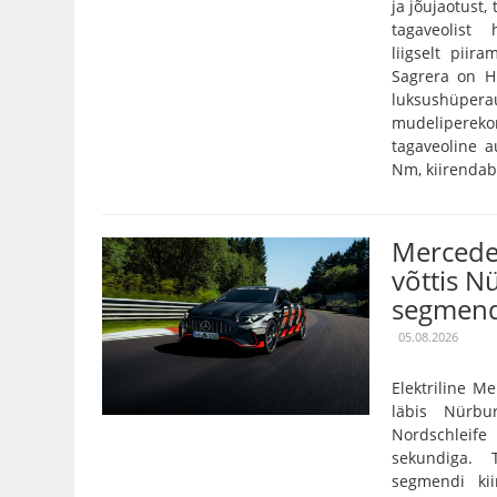
ja jõujaotust,
tagaveolist
liigselt pii
Sagrera on Hi
luksushüper
mudelipereko
tagaveoline 
Nm, kiirendab 
Mercede
võttis N
segmend
05.08.2026
Elektriline 
läbis Nürbu
Nordschleife
sekundiga. 
segmendi ki