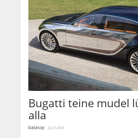
Bugatti teine mudel lü
alla
batasoy
22.07.2020