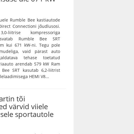
ele Rumble Bee kastiautode
irect Connectioni jõudlusosi.
0-liitrise kompressoriga
asvatab Rumble Bee SRT
m kui 671 kW-ni. Tegu pole
amudeliga, vaid pärast auto
galdatava tehase toetatud
eriaauto arendab 579 kW Ram
Bee SRT kasutab 6,2-liitrist
lelaadimisega HEMI V8...
rtin tõi
ed värvid viiele
sele sportautole