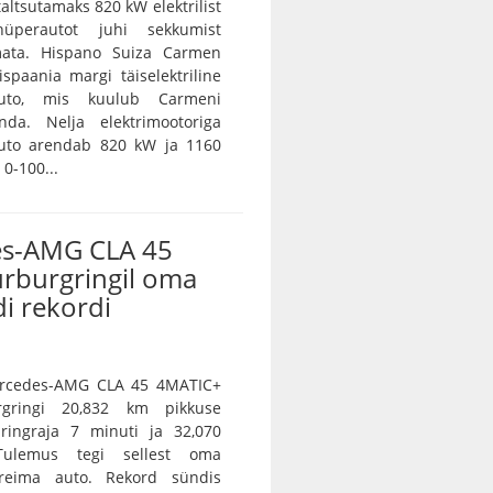
 taltsutamaks 820 kW elektrilist
 hüperautot juhi sekkumist
ramata. Hispano Suiza Carmen
spaania margi täiselektriline
auto, mis kuulub Carmeni
nda. Nelja elektrimootoriga
auto arendab 820 kW ja 1160
0-100...
s-AMG CLA 45
ürburgringil oma
i rekordi
Mercedes-AMG CLA 45 4MATIC+
rgringi 20,832 km pikkuse
 ringraja 7 minuti ja 32,070
Tulemus tegi sellest oma
ireima auto. Rekord sündis