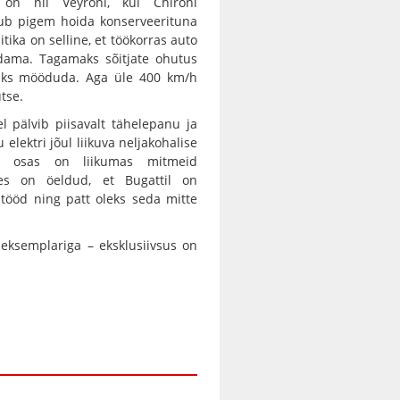
i on nii Veyroni, kui Chironi
sub pigem hoida konserveerituna
itika on selline, et töökorras auto
ndama. Tagamaks sõitjate ohutus
võiks mööduda. Aga üle 400 km/h
tse.
 pälvib piisavalt tähelepanu ja
 elektri jõul liikuva neljakohalise
ika osas on liikumas mitmeid
des on öeldud, et Bugattil on
tööd ning patt oleks seda mitte
 eksemplariga – eksklusiivsus on