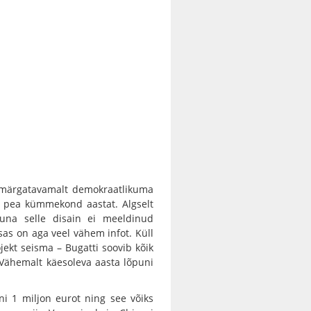
e märgatavamalt demokraatlikuma
lt pea kümmekond aastat. Algselt
 kuna selle disain ei meeldinud
sas on aga veel vähem infot. Küll
ekt seisma – Bugatti soovib kõik
 Vähemalt käesoleva aasta lõpuni
ni 1 miljon eurot ning see võiks