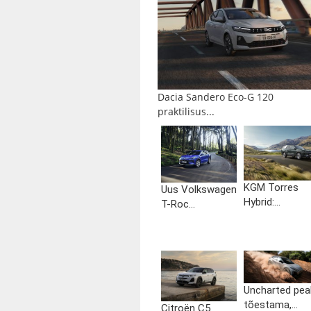
Dacia Sandero Eco-G 120
praktilisus...
KGM Torres
Uus Volkswagen
Hybrid:...
T-Roc...
Uncharted pea
tõestama,...
Citroën C5