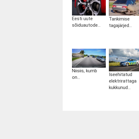
Eesti uute
Tankimise
sõiduautode...
tagajärjed...
Niisiis, kumb
Iseehitatud
on...
elektrirattaga
kukkunud...