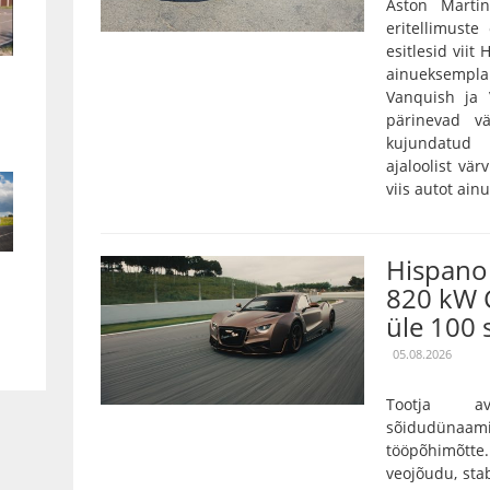
Aston Marti
eritellimust
esitlesid viit
ainueksempla
Vanquish ja 
pärinevad vä
kujundatud 
ajaloolist vär
viis autot ain
Hispano 
820 kW 
üle 100 
05.08.2026
Tootja a
sõidudünaam
tööpõhimõtt
veojõudu, stab