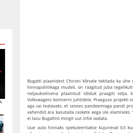
Bugatti plaanidest Chironi kõrvale tekitada ka üh
hinnapoliitikaga mudeli, on räägitud juba tegeliku
neljaukselisena plaanitud sõiduk praagiti välja,
Volkswageni kontserni juhtidele. Praeguse projekti o
A
aga sai teatavaks, et seoses pandeemiaga pandi proj
vahendid ära kasutada raskete aega üle elamiseks.
ei tasu Bugattist mingit uut infot oodata.
Uue auto hinnaks spekuleeritakse kujunevat 0,5 ku