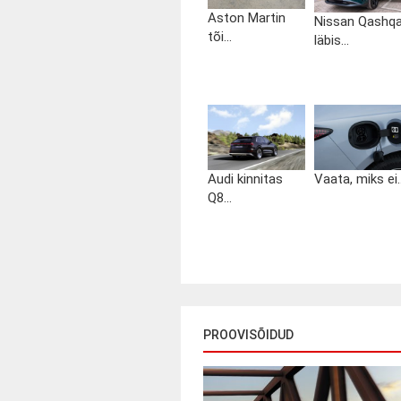
Aston Martin
Nissan Qashqa
tõi...
läbis...
Audi kinnitas
Vaata, miks ei..
Q8...
PROOVISÕIDUD