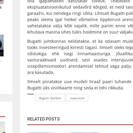
olla igapäevaselt kasutatav sõiduk. Teatavast
ekspluatatsioonikulud sedavõrd kõrged, et neid ta
i
garaažis, kui nendega ringi sõita. Lihtsalt Bugatti poli
peaks olema igal hetkel võimeline tippkiirust are
vahetatakse välja kõik vajalik, mille parim enne 
kihutava masina ühes tükis hoidmine on suur väljaku
Bugatti juhtkonnas eeldatakse, et ka odavam mudel
tooks investeeringud kiiresti tagasi. Ilmselt oleks tegu
sõidukiga, ehk isegi linnamaasturiga. Jõuall
.
vasturääkivaid uudiseid, sest osades intervjuu
sisepõlemismootori arendamisel tehtud väga palju 
ära kasutada.
Ilmselt piiratakse uue mudeli tiraaž paari tuhande
Bugatti üks visiitkaarte ning seda ei tohi rikkuda.
Bugatti Galibier
superauto
RELATED POSTS