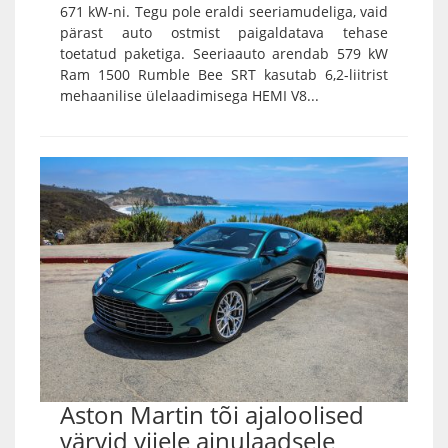
671 kW-ni. Tegu pole eraldi seeriamudeliga, vaid
pärast auto ostmist paigaldatava tehase
toetatud paketiga. Seeriaauto arendab 579 kW
Ram 1500 Rumble Bee SRT kasutab 6,2-liitrist
mehaanilise ülelaadimisega HEMI V8...
Aston Martin tõi ajaloolised
värvid viiele ainulaadsele