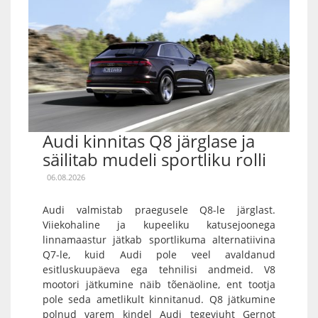
Audi kinnitas Q8 järglase ja
säilitab mudeli sportliku rolli
06.08.2026
Audi valmistab praegusele Q8-le järglast.
Viiekohaline ja kupeeliku katusejoonega
linnamaastur jätkab sportlikuma alternatiivina
Q7-le, kuid Audi pole veel avaldanud
esitluskuupäeva ega tehnilisi andmeid. V8
mootori jätkumine näib tõenäoline, ent tootja
pole seda ametlikult kinnitanud. Q8 jätkumine
polnud varem kindel Audi tegevjuht Gernot