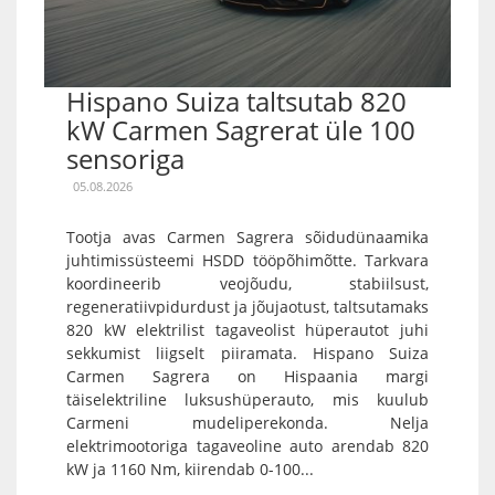
Hispano Suiza taltsutab 820
kW Carmen Sagrerat üle 100
sensoriga
05.08.2026
Tootja avas Carmen Sagrera sõidudünaamika
juhtimissüsteemi HSDD tööpõhimõtte. Tarkvara
koordineerib veojõudu, stabiilsust,
regeneratiivpidurdust ja jõujaotust, taltsutamaks
820 kW elektrilist tagaveolist hüperautot juhi
sekkumist liigselt piiramata. Hispano Suiza
Carmen Sagrera on Hispaania margi
täiselektriline luksushüperauto, mis kuulub
Carmeni mudeliperekonda. Nelja
elektrimootoriga tagaveoline auto arendab 820
kW ja 1160 Nm, kiirendab 0-100...