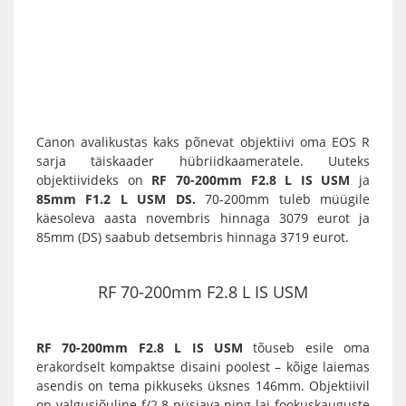
Canon
avalikustas kaks põnevat objektiivi oma
EOS R
sarja täiskaader hübriidkaameratele
. Uuteks
objektiivideks on
RF 70-200mm F2.8 L IS USM
ja
85mm F1.2 L USM DS
.
70-200mm tuleb müügile
käesoleva aasta novembris hinnaga 3079 eurot ja
85mm (DS) saabub detsembris hinnaga 3719 eurot.
RF 70-200mm F2.8 L IS USM
RF 70-200mm F2.8 L IS USM
tõuseb esile oma
erakordselt kompaktse disaini poolest – kõige laiemas
asendis on tema pikkuseks üksnes 146mm. Objektiivil
on valgusjõuline f/2.8 püsiava ning lai fookuskauguste