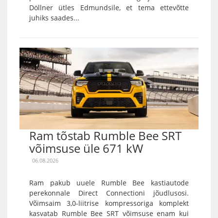
Döllner ütles Edmundsile, et tema ettevõtte
juhiks saades...
Ram tõstab Rumble Bee SRT
võimsuse üle 671 kW
06.08.2026
Ram pakub uuele Rumble Bee kastiautode
perekonnale Direct Connectioni jõudlusosi.
Võimsaim 3,0-liitrise kompressoriga komplekt
kasvatab Rumble Bee SRT võimsuse enam kui