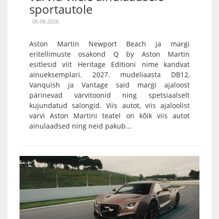
sportautole
06.08.2026
Aston Martin Newport Beach ja margi
eritellimuste osakond Q by Aston Martin
esitlesid viit Heritage Editioni nime kandvat
ainueksemplari. 2027. mudeliaasta DB12,
Vanquish ja Vantage said margi ajaloost
pärinevad värvitoonid ning spetsiaalselt
kujundatud salongid. Viis autot, viis ajaloolist
värvi Aston Martini teatel on kõik viis autot
ainulaadsed ning neid pakub...