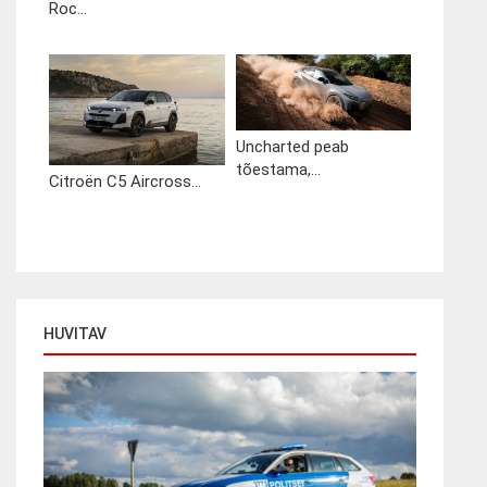
Roc...
Uncharted peab
tõestama,...
Citroën C5 Aircross...
HUVITAV