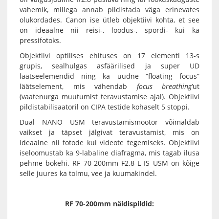
vahemik, millega annab pildistada väga erinevates
olukordades. Canon ise ütleb objektiivi kohta, et see
on ideaalne nii reisi-, loodus-, spordi- kui ka
pressifotoks.
Objektiivi optilises ehituses on 17 elementi 13-s
grupis, sealhulgas asfäärilised ja super UD
läätseelemendid ning ka uudne “floating focus”
läätselement, mis vähendab
focus breathing
‘ut
(vaatenurga muutumist teravustamise ajal). Objektiivi
pildistabilisaatoril on CIPA testide kohaselt 5 stoppi.
Dual NANO USM teravustamismootor võimaldab
vaikset ja täpset jälgivat teravustamist, mis on
ideaalne nii fotode kui videote tegemiseks. Objektiivi
iseloomustab ka 9-labaline diafragma, mis tagab ilusa
pehme bokehi.
RF 70-200mm F2.8 L IS USM
on kõige
selle juures ka tolmu, vee ja kuumakindel.
RF 70-200mm näidispildid: