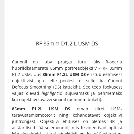
RF 85mm D1.2 L USM DS
Canonil on juba praegu turul üks R-seeria
hübriidkaamerate 85mm portreeobjektiiv –
RF 85mm
F1.2 USM
. Uus
85mm F1.2L USM DS
eristub eelmisest
objektiivist aga selle poolest, et sellel ka Canoni
Defocus Smoothing (DS) kattekiht. See teeb fookusest
väljas olevad
highlight
’id sujuvamaks ja pehmemaks
kui objektiivi tavaversioonil (pehmem bokeh).
85mm F1.2L USM DS
omab kiiret USM-
teravustamismootorit ning kohandatavat objektiivi
juhtrõngast. Objektiivi ehituses on olemas BR ja
asfäärilised läätselemendid, mis likvideerivad optilisi
kõrvalekaldeid. Uuel objektiivil on ka ASC-vääristus,