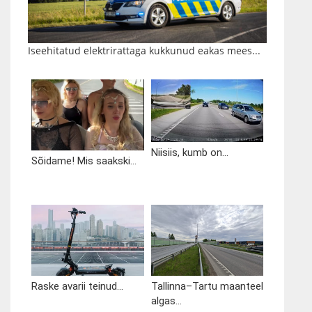
Iseehitatud elektrirattaga kukkunud eakas mees...
Niisiis, kumb on...
Sõidame! Mis saakski...
Raske avarii teinud...
Tallinna–Tartu maanteel
algas...