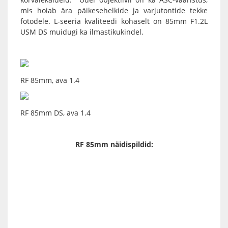
mis hoiab ära päikesehelkide ja varjutontide tekke
fotodele. L-seeria kvaliteedi kohaselt on
85mm F1.2L
USM DS
muidugi ka ilmastikukindel.
RF 85mm, ava 1.4
RF 85mm DS, ava 1.4
RF 85mm näidispildid: