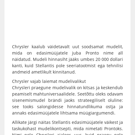
Chrysler kaalub väidetavalt uut soodsamat mudelit,
mida on edasimüüjatele juba Pronto nime all
näidatud. Mudeli hinnasiht jääks umbes 20 000 dollari
kanti, kuid Stellantis pole seeriatootmist ega tehnilisi
andmeid ametlikult kinnitanud.
Chrysler vajab laiemat mudelivalikut
Chrysleri praegune mudelivalik on kitsas ja keskendub
peamiselt mahtuniversaalidele. Seetõttu oleks odavam
sisenemismudel brändi jaoks strateegiliselt oluline:
see tooks salongidesse hinnatundlikuma ostja ja
annaks edasimüüjatele lihtsama müügiargumendi.
Allikate järgi näitas Stellantis edasimüüjatele väikest ja
taskukohast mudelikontsepti, mida nimetati Prontoks.
Nimi pole Chrysleri ajaloos uus, kuid praegu pole