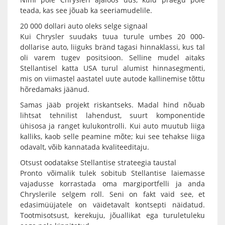
teada, kas see jõuab ka seeriamudelile.
20 000 dollari auto oleks selge signaal
Kui Chrysler suudaks tuua turule umbes 20 000-
dollarise auto, liiguks bränd tagasi hinnaklassi, kus tal
oli varem tugev positsioon. Selline mudel aitaks
Stellantisel katta USA turul alumist hinnasegmenti,
mis on viimastel aastatel uute autode kallinemise tõttu
hõredamaks jäänud.
Samas jääb projekt riskantseks. Madal hind nõuab
lihtsat tehnilist lahendust, suurt komponentide
ühisosa ja ranget kulukontrolli. Kui auto muutub liiga
kalliks, kaob selle peamine mõte; kui see tehakse liiga
odavalt, võib kannatada kvaliteeditaju.
Otsust oodatakse Stellantise strateegia taustal
Pronto võimalik tulek sobitub Stellantise laiemasse
vajadusse korrastada oma margiportfelli ja anda
Chryslerile selgem roll. Seni on fakt vaid see, et
edasimüüjatele on väidetavalt kontsepti näidatud.
Tootmisotsust, kerekuju, jõuallikat ega turuletuleku