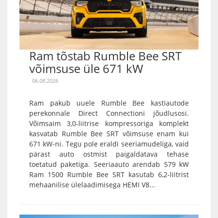
Ram tõstab Rumble Bee SRT
võimsuse üle 671 kW
06.08.2026
Ram pakub uuele Rumble Bee kastiautode
perekonnale Direct Connectioni jõudlusosi.
Võimsaim 3,0-liitrise kompressoriga komplekt
kasvatab Rumble Bee SRT võimsuse enam kui
671 kW-ni. Tegu pole eraldi seeriamudeliga, vaid
pärast auto ostmist paigaldatava tehase
toetatud paketiga. Seeriaauto arendab 579 kW
Ram 1500 Rumble Bee SRT kasutab 6,2-liitrist
mehaanilise ülelaadimisega HEMI V8...