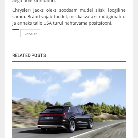
aega pole kinnitatud.
Chrysleri jaoks oleks soodsam mudel siiski loogiline
samm. Bränd vajab toodet, mis kasvataks müügimahtu
ja annaks talle USA turul nähtavama positsiooni.
Chrysler
RELATED POSTS