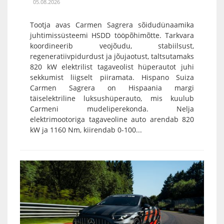
05.08.2026
Tootja avas Carmen Sagrera sõidudünaamika
juhtimissüsteemi HSDD tööpõhimõtte. Tarkvara
koordineerib veojõudu, stabiilsust,
regeneratiivpidurdust ja jõujaotust, taltsutamaks
820 kW elektrilist tagaveolist hüperautot juhi
sekkumist liigselt piiramata. Hispano Suiza
Carmen Sagrera on Hispaania margi
täiselektriline luksushüperauto, mis kuulub
Carmeni mudeliperekonda. Nelja
elektrimootoriga tagaveoline auto arendab 820
kW ja 1160 Nm, kiirendab 0-100...