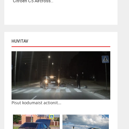
Citroën C5 Aircross...
HUVITAV
Pisut kodumaist actionit...