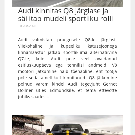
Audi kinnitas Q8 järglase ja
säilitab mudeli sportliku rolli
06.08.2026
Audi valmistab praegusele Q8-le järglast.
Viiekohaline ja kupeeliku katusejoonega
linnamaastur jätkab sportlikuma alternatiivina
Q7-le, kuid Audi pole veel avaldanud
esitluskuupäeva ega tehnilisi andmeid. V8
mootori jätkumine näib tõenäoline, ent tootja
pole seda ametlikult kinnitanud. Q8 jätkumine
polnud varem kindel Audi tegevjuht Gernot
Döllner ütles Edmundsile, et tema ettevõtte
juhiks saades...