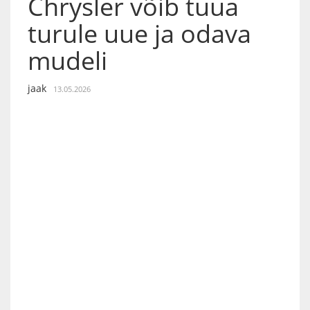
Chrysler võib tuua
turule uue ja odava
mudeli
jaak
13.05.2026