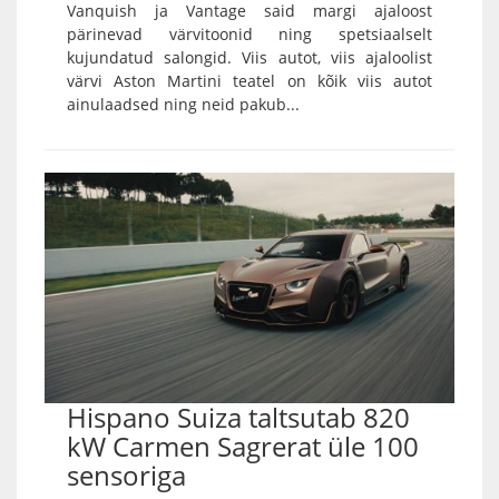
Vanquish ja Vantage said margi ajaloost
pärinevad värvitoonid ning spetsiaalselt
kujundatud salongid. Viis autot, viis ajaloolist
värvi Aston Martini teatel on kõik viis autot
ainulaadsed ning neid pakub...
Hispano Suiza taltsutab 820
kW Carmen Sagrerat üle 100
sensoriga