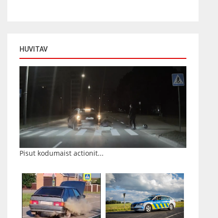
HUVITAV
Pisut kodumaist actionit...