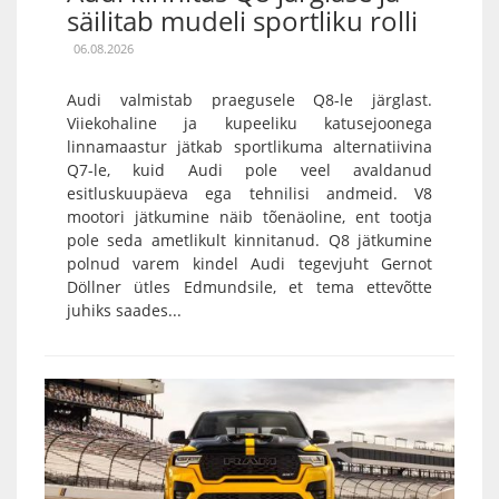
säilitab mudeli sportliku rolli
06.08.2026
Audi valmistab praegusele Q8-le järglast.
Viiekohaline ja kupeeliku katusejoonega
linnamaastur jätkab sportlikuma alternatiivina
Q7-le, kuid Audi pole veel avaldanud
esitluskuupäeva ega tehnilisi andmeid. V8
mootori jätkumine näib tõenäoline, ent tootja
pole seda ametlikult kinnitanud. Q8 jätkumine
polnud varem kindel Audi tegevjuht Gernot
Döllner ütles Edmundsile, et tema ettevõtte
juhiks saades...