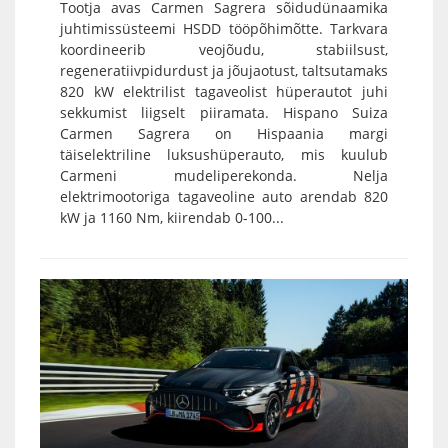
Tootja avas Carmen Sagrera sõidudünaamika
juhtimissüsteemi HSDD tööpõhimõtte. Tarkvara
koordineerib veojõudu, stabiilsust,
regeneratiivpidurdust ja jõujaotust, taltsutamaks
820 kW elektrilist tagaveolist hüperautot juhi
sekkumist liigselt piiramata. Hispano Suiza
Carmen Sagrera on Hispaania margi
täiselektriline luksushüperauto, mis kuulub
Carmeni mudeliperekonda. Nelja
elektrimootoriga tagaveoline auto arendab 820
kW ja 1160 Nm, kiirendab 0-100...