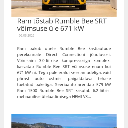
Ram tõstab Rumble Bee SRT
võimsuse üle 671 kW
06.08.2026
Ram pakub uuele Rumble Bee kastiautode
perekonnale Direct Connectioni jõudlusosi.
Võimsaim 3,0-liitrise kompressoriga komplekt
kasvatab Rumble Bee SRT võimsuse enam kui
671 kW-ni. Tegu pole eraldi seeriamudeliga, vaid
pärast auto ostmist paigaldatava tehase
toetatud paketiga. Seeriaauto arendab 579 kW
Ram 1500 Rumble Bee SRT kasutab 6,2-liitrist
mehaanilise ülelaadimisega HEMI V8...