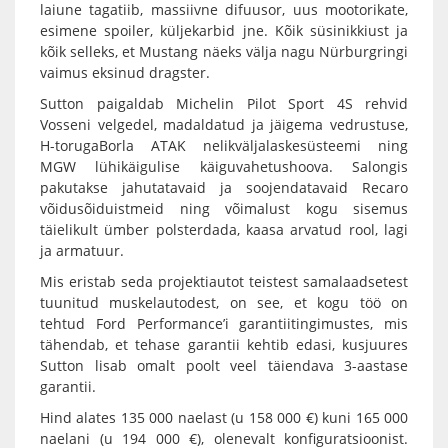
laiune tagatiib, massiivne difuusor, uus mootorikate,
esimene spoiler, küljekarbid jne. Kõik süsinikkiust ja
kõik selleks, et Mustang näeks välja nagu Nürburgringi
vaimus eksinud dragster.
Sutton paigaldab Michelin Pilot Sport 4S rehvid
Vosseni velgedel, madaldatud ja jäigema vedrustuse,
H-torugaBorla ATAK nelikväljalaskesüsteemi ning
MGW lühikäigulise käiguvahetushoova. Salongis
pakutakse jahutatavaid ja soojendatavaid Recaro
võidusõiduistmeid ning võimalust kogu sisemus
täielikult ümber polsterdada, kaasa arvatud rool, lagi
ja armatuur.
Mis eristab seda projektiautot teistest samalaadsetest
tuunitud muskelautodest, on see, et kogu töö on
tehtud Ford Performance’i garantiitingimustes, mis
tähendab, et tehase garantii kehtib edasi, kusjuures
Sutton lisab omalt poolt veel täiendava 3-aastase
garantii.
Hind alates 135 000 naelast (u 158 000 €) kuni 165 000
naelani (u 194 000 €), olenevalt konfiguratsioonist.