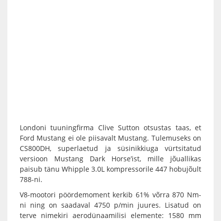
Londoni tuuningfirma Clive Sutton otsustas taas, et
Ford Mustang ei ole piisavalt Mustang. Tulemuseks on
CS800DH, superlaetud ja süsinikkiuga vürtsitatud
versioon Mustang Dark Horse’ist, mille jõuallikas
paisub tänu Whipple 3.0L kompressorile 447 hobujõult
788-ni.
V8-mootori pöördemoment kerkib 61% võrra 870 Nm-
ni ning on saadaval 4750 p/min juures. Lisatud on
terve nimekiri aerodünaamilisi elemente: 1580 mm