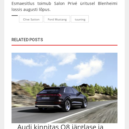
Esmaesitlus toimub Salon Privé üritusel Blenheimi
lossis augusti lõpus.
Clive Sutton
Ford Mustang
tuuning
RELATED POSTS
Audi kinnitas Q8 järglase ja