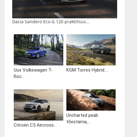
Dacia Sandero Eco-G 120 praktilisus...
Uus Volkswagen T-
KGM Torres Hybrid:...
Roc...
Uncharted peab
tõestama,...
Citroën C5 Aircross...