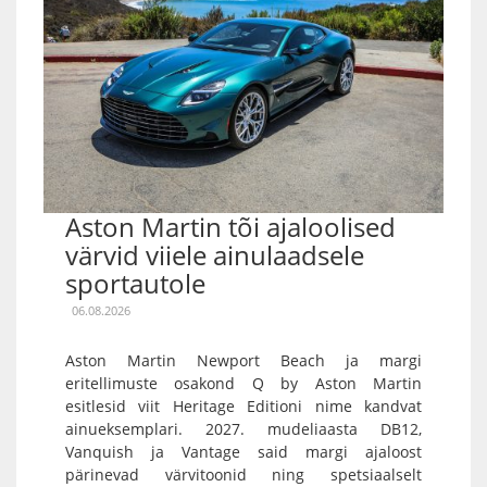
Aston Martin tõi ajaloolised
värvid viiele ainulaadsele
sportautole
06.08.2026
Aston Martin Newport Beach ja margi
eritellimuste osakond Q by Aston Martin
esitlesid viit Heritage Editioni nime kandvat
ainueksemplari. 2027. mudeliaasta DB12,
Vanquish ja Vantage said margi ajaloost
pärinevad värvitoonid ning spetsiaalselt