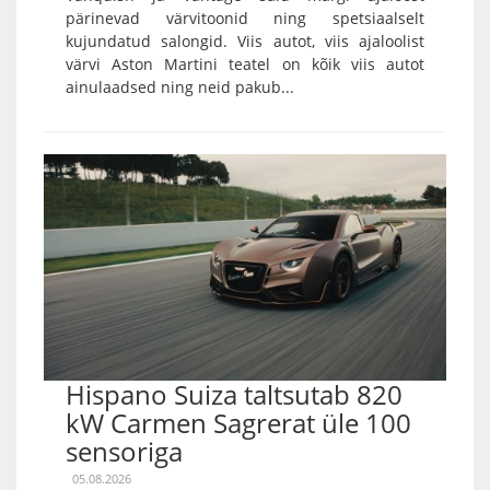
pärinevad värvitoonid ning spetsiaalselt
kujundatud salongid. Viis autot, viis ajaloolist
värvi Aston Martini teatel on kõik viis autot
ainulaadsed ning neid pakub...
Hispano Suiza taltsutab 820
kW Carmen Sagrerat üle 100
sensoriga
05.08.2026