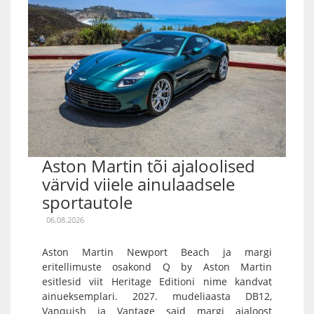
Aston Martin tõi ajaloolised
värvid viiele ainulaadsele
sportautole
06.08.2026
Aston Martin Newport Beach ja margi
eritellimuste osakond Q by Aston Martin
esitlesid viit Heritage Editioni nime kandvat
ainueksemplari. 2027. mudeliaasta DB12,
Vanquish ja Vantage said margi ajaloost