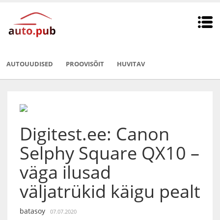
AUTOUUDISED
PROOVISÕIT
HUVITAV
Digitest.ee: Canon
Selphy Square QX10 –
väga ilusad
väljatrükid käigu pealt
batasoy
07.07.2020