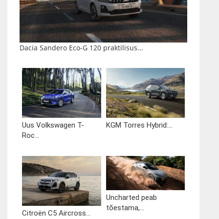
Dacia Sandero Eco-G 120 praktilisus...
Uus Volkswagen T-
KGM Torres Hybrid:...
Roc...
Uncharted peab
tõestama,...
Citroën C5 Aircross...