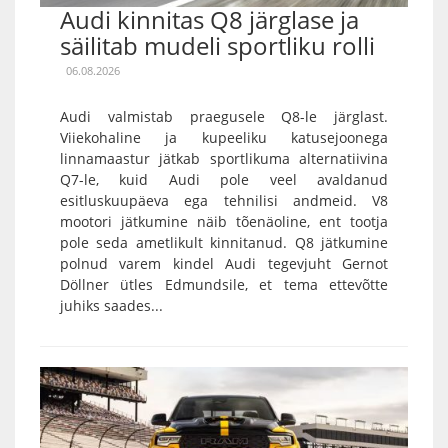
Audi kinnitas Q8 järglase ja
säilitab mudeli sportliku rolli
06.08.2026
Audi valmistab praegusele Q8-le järglast.
Viiekohaline ja kupeeliku katusejoonega
linnamaastur jätkab sportlikuma alternatiivina
Q7-le, kuid Audi pole veel avaldanud
esitluskuupäeva ega tehnilisi andmeid. V8
mootori jätkumine näib tõenäoline, ent tootja
pole seda ametlikult kinnitanud. Q8 jätkumine
polnud varem kindel Audi tegevjuht Gernot
Döllner ütles Edmundsile, et tema ettevõtte
juhiks saades...