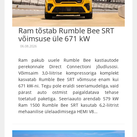
Ram tõstab Rumble Bee SRT
võimsuse üle 671 kW
06.08.2026
Ram pakub uuele Rumble Bee kastiautode
perekonnale Direct Connectioni jõudlusosi.
Võimsaim 3,0-liitrise kompressoriga komplekt
kasvatab Rumble Bee SRT võimsuse enam kui
671 kW-ni. Tegu pole eraldi seeriamudeliga, vaid
pärast auto ostmist paigaldatava tehase
toetatud paketiga. Seeriaauto arendab 579 kW
Ram 1500 Rumble Bee SRT kasutab 6,2-liitrist
mehaanilise ülelaadimisega HEMI V8...