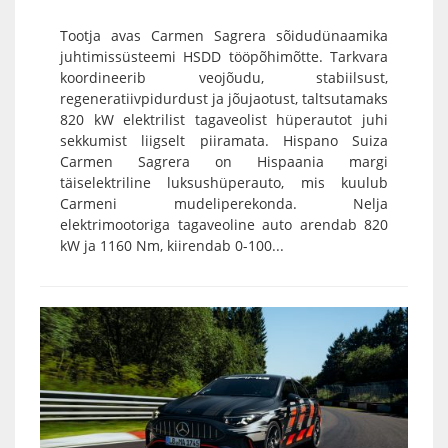
Tootja avas Carmen Sagrera sõidudünaamika
juhtimissüsteemi HSDD tööpõhimõtte. Tarkvara
koordineerib veojõudu, stabiilsust,
regeneratiivpidurdust ja jõujaotust, taltsutamaks
820 kW elektrilist tagaveolist hüperautot juhi
sekkumist liigselt piiramata. Hispano Suiza
Carmen Sagrera on Hispaania margi
täiselektriline luksushüperauto, mis kuulub
Carmeni mudeliperekonda. Nelja
elektrimootoriga tagaveoline auto arendab 820
kW ja 1160 Nm, kiirendab 0-100...