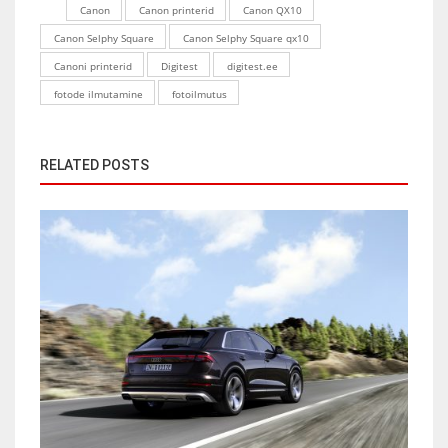
Canon
Canon printerid
Canon QX10
Canon Selphy Square
Canon Selphy Square qx10
Canoni printerid
Digitest
digitest.ee
fotode ilmutamine
fotoilmutus
RELATED POSTS