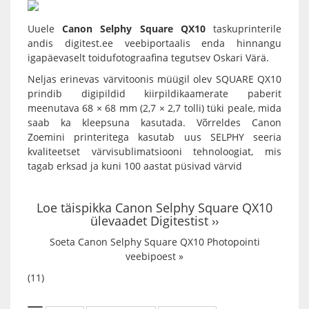
Uuele
Canon Selphy Square QX10
taskuprinterile
andis
digitest.ee
veebiportaalis enda hinnangu
igapäevaselt toidufotograafina tegutsev
Oskari Värä
.
Neljas erinevas värvitoonis müügil olev
SQUARE QX10
prindib digipildid
kiirpildikaamerate
paberit
meenutava 68 × 68 mm (2,7 × 2,7 tolli) tüki peale, mida
saab ka kleepsuna kasutada. Võrreldes
Canon
Zoemini
printeritega kasutab uus SELPHY seeria
kvaliteetset värvisublimatsiooni tehnoloogiat, mis
tagab erksad ja kuni 100 aastat püsivad värvid
Loe täispikka Canon Selphy Square QX10
ülevaadet Digitestist ››
Soeta Canon Selphy Square QX10 Photopointi
veebipoest »
(11)