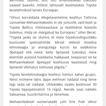
äärmiselt oluline, sest siin omandatavad oskused
saavad baasiks, millest lähtuvalt koolitatakse Toyota
keretehnikuid terves Euroopas.
"Otsus korraldada kõrgetasemeline koolitus Tallinna
Lasnamäe Mehaanikakoolis ei ole juhuslik, vaid kooli ja
Toyota Balticu mitmeaastase ja kvaliteetse koostöö
tulemus, mida on märgatud ka Euroopas," ütles Berat.
"Toyota jaoks on oluline, et meie hooldusvõrgustikku
kuuluvate spetsialistide kõrval oleksid moodsa
tehnoloogia ja arengutega kursis ka valdkonna
õpetajad ehk need, kelle õpilased tulevikus meie
klientide autosid hooldama hakkavad. Seepärast on ka
Mehaanikakooli õpetajad koolitusse kaastatud ning
õpilastel võimalus toimuvat jälgida."
Toyota keretehnoloogia koolitus toimus kahes grupis.
Neist esimene läbis õppe eelmisel nädalal ning teine
tegi seda sel nädalal. Ühtekokku osales koolitusel 30
Toyota tippspetsialisti 16 riigist. Nende seas näiteks
Saksamaa, Suurbritannia ja Venemaa.
Mehaanikakooli autoerialade juhi Ene Puki sõnul