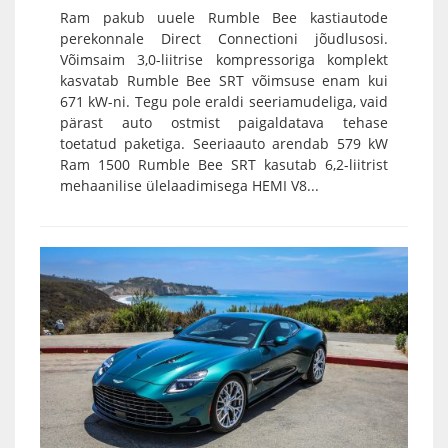
Ram pakub uuele Rumble Bee kastiautode
perekonnale Direct Connectioni jõudlusosi.
Võimsaim 3,0-liitrise kompressoriga komplekt
kasvatab Rumble Bee SRT võimsuse enam kui
671 kW-ni. Tegu pole eraldi seeriamudeliga, vaid
pärast auto ostmist paigaldatava tehase
toetatud paketiga. Seeriaauto arendab 579 kW
Ram 1500 Rumble Bee SRT kasutab 6,2-liitrist
mehaanilise ülelaadimisega HEMI V8...