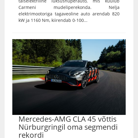
täiselektriline luksushüperauto, mis kuulub
Carmeni mudeliperekonda. Nelja
elektrimootoriga tagaveoline auto arendab 820
kW ja 1160 Nm, kiirendab 0-100...
Mercedes-AMG CLA 45 võttis
Nürburgringil oma segmendi
rekordi