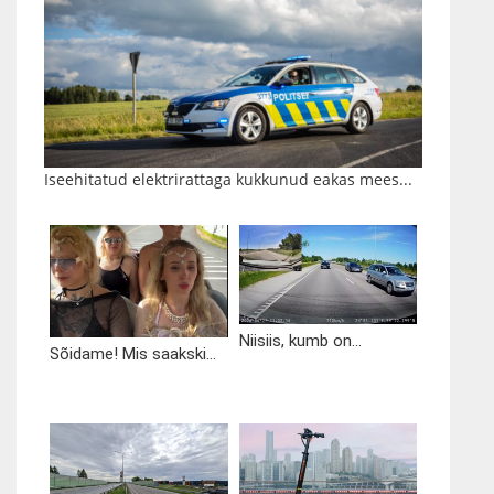
Iseehitatud elektrirattaga kukkunud eakas mees...
Niisiis, kumb on...
Sõidame! Mis saakski...