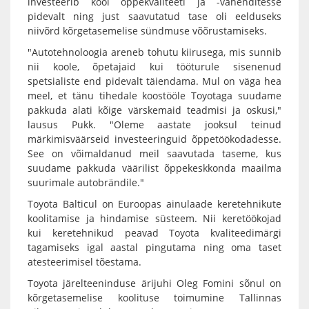
investeerib kool õppekvaliteeti ja -vahenditesse
pidevalt ning just saavutatud tase oli eelduseks
niivõrd kõrgetasemelise sündmuse võõrustamiseks.
"Autotehnoloogia areneb tohutu kiirusega, mis sunnib
nii koole, õpetajaid kui tööturule sisenenud
spetsialiste end pidevalt täiendama. Mul on väga hea
meel, et tänu tihedale koostööle Toyotaga suudame
pakkuda alati kõige värskemaid teadmisi ja oskusi,"
lausus Pukk. "Oleme aastate jooksul teinud
märkimisväärseid investeeringuid õppetöökodadesse.
See on võimaldanud meil saavutada taseme, kus
suudame pakkuda väärilist õppekeskkonda maailma
suurimale autobrändile."
Toyota Balticul on Euroopas ainulaade keretehnikute
koolitamise ja hindamise süsteem. Nii keretöökojad
kui keretehnikud peavad Toyota kvaliteedimärgi
tagamiseks igal aastal pingutama ning oma taset
atesteerimisel tõestama.
Toyota järelteeninduse ärijuhi Oleg Fomini sõnul on
kõrgetasemelise koolituse toimumine Tallinnas