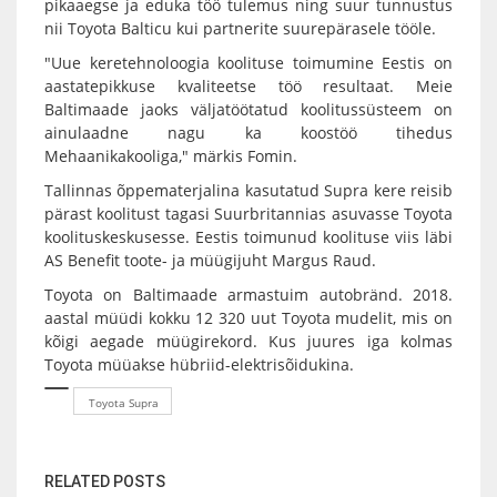
pikaaegse ja eduka töö tulemus ning suur tunnustus
nii Toyota Balticu kui partnerite suurepärasele tööle.
"Uue keretehnoloogia koolituse toimumine Eestis on
aastatepikkuse kvaliteetse töö resultaat. Meie
Baltimaade jaoks väljatöötatud koolitussüsteem on
ainulaadne nagu ka koostöö tihedus
Mehaanikakooliga," märkis Fomin.
Tallinnas õppematerjalina kasutatud Supra kere reisib
pärast koolitust tagasi Suurbritannias asuvasse Toyota
koolituskeskusesse. Eestis toimunud koolituse viis läbi
AS Benefit toote- ja müügijuht Margus Raud.
Toyota on Baltimaade armastuim autobränd. 2018.
aastal müüdi kokku 12 320 uut Toyota mudelit, mis on
kõigi aegade müügirekord. Kus juures iga kolmas
Toyota müüakse hübriid-elektrisõidukina.
Toyota Supra
RELATED POSTS