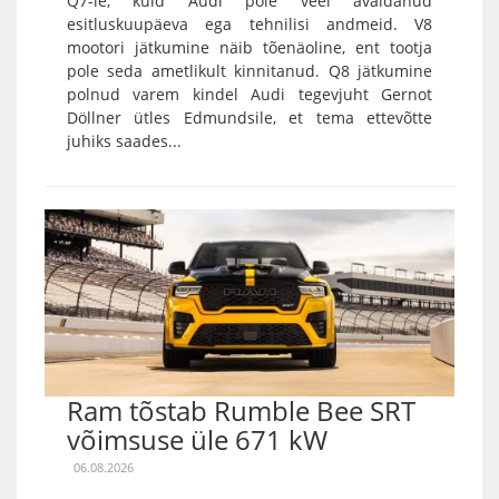
Q7-le, kuid Audi pole veel avaldanud
esitluskuupäeva ega tehnilisi andmeid. V8
mootori jätkumine näib tõenäoline, ent tootja
pole seda ametlikult kinnitanud. Q8 jätkumine
polnud varem kindel Audi tegevjuht Gernot
Döllner ütles Edmundsile, et tema ettevõtte
juhiks saades...
Ram tõstab Rumble Bee SRT
võimsuse üle 671 kW
06.08.2026