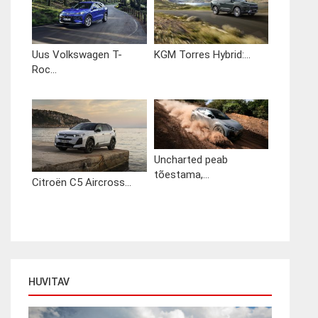
Uus Volkswagen T-
KGM Torres Hybrid:...
Roc...
Uncharted peab
tõestama,...
Citroën C5 Aircross...
HUVITAV