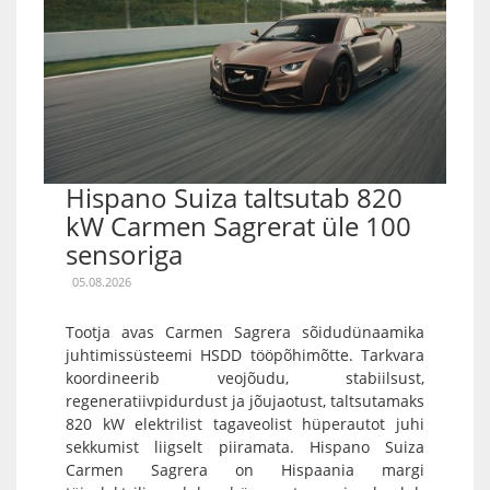
Hispano Suiza taltsutab 820
kW Carmen Sagrerat üle 100
sensoriga
05.08.2026
Tootja avas Carmen Sagrera sõidudünaamika
juhtimissüsteemi HSDD tööpõhimõtte. Tarkvara
koordineerib veojõudu, stabiilsust,
regeneratiivpidurdust ja jõujaotust, taltsutamaks
820 kW elektrilist tagaveolist hüperautot juhi
sekkumist liigselt piiramata. Hispano Suiza
Carmen Sagrera on Hispaania margi