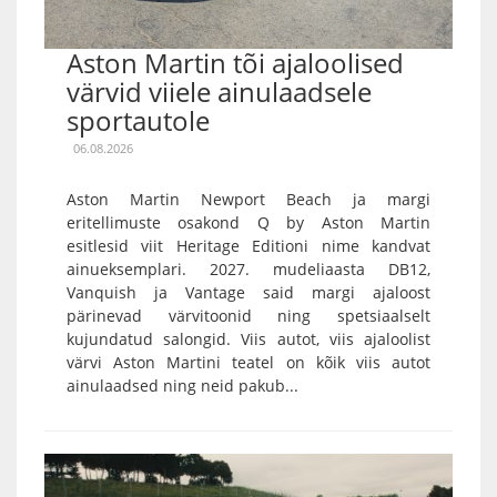
Aston Martin tõi ajaloolised
värvid viiele ainulaadsele
sportautole
06.08.2026
Aston Martin Newport Beach ja margi
eritellimuste osakond Q by Aston Martin
esitlesid viit Heritage Editioni nime kandvat
ainueksemplari. 2027. mudeliaasta DB12,
Vanquish ja Vantage said margi ajaloost
pärinevad värvitoonid ning spetsiaalselt
kujundatud salongid. Viis autot, viis ajaloolist
värvi Aston Martini teatel on kõik viis autot
ainulaadsed ning neid pakub...