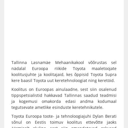
Tallinna Lasnamäe Mehaanikakool võõrustas sel
nädalal Euroopa riikide Toyota maaletoojate
koolitusjuhte ja koolitajaid, kes õppisid Toyota Supra
kere baasil Toyota uut keretehnoloogiat ning keretöid.
Koolitus on Euroopas ainulaadne, sest siin osalenud
tippspetsialistid hakkavad Tallinnas saadud teadmisi
ja kogemusi omakorda edasi andma kodumaal
tegutsevate ametlike esinduste keretehnikutele.
Toyota Euroopa toote- ja tehnoloogiajuhi Dylan Berati
sõnul on Eestis toimuv koolitus ettevõtte jaoks