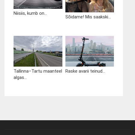
Niisiis, kumb on...
Sõidame! Mis saakski...
Tallinna–Tartu maanteel
Raske avarii teinud...
algas...