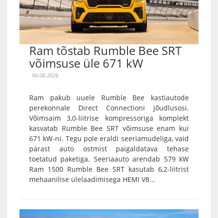
Ram tõstab Rumble Bee SRT
võimsuse üle 671 kW
06.08.2026
Ram pakub uuele Rumble Bee kastiautode
perekonnale Direct Connectioni jõudlusosi.
Võimsaim 3,0-liitrise kompressoriga komplekt
kasvatab Rumble Bee SRT võimsuse enam kui
671 kW-ni. Tegu pole eraldi seeriamudeliga, vaid
pärast auto ostmist paigaldatava tehase
toetatud paketiga. Seeriaauto arendab 579 kW
Ram 1500 Rumble Bee SRT kasutab 6,2-liitrist
mehaanilise ülelaadimisega HEMI V8...