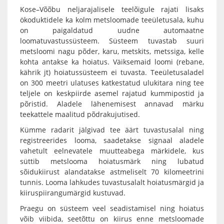
Kose–Võõbu neljarajalisele teelõigule rajati lisaks
ökoduktidele ka kolm metsloomade teeületusala, kuhu
on paigaldatud uudne automaatne
loomatuvastussüsteem. Süsteem tuvastab suuri
metsloomi nagu põder, karu, metskits, metssiga, kelle
kohta antakse ka hoiatus. Väiksemaid loomi (rebane,
kährik jt) hoiatussüsteem ei tuvasta. Teeületusaladel
on 300 meetri ulatuses katkestatud ulukitara ning tee
teljele on keskpiirde asemel rajatud kummipostid ja
põristid. Aladele lähenemisest annavad märku
teekattele maalitud põdrakujutised.
Kümme radarit jälgivad tee äärt tuvastusalal ning
registreerides looma, saadetakse signaal aladele
vahetult eelnevatele muutteabega märkidele, kus
süttib metslooma hoiatusmärk ning lubatud
sõidukiirust alandatakse astmeliselt 70 kilomeetrini
tunnis. Looma lahkudes tuvastusalalt hoiatusmärgid ja
kiiruspiirangumärgid kustuvad.
Praegu on süsteem veel seadistamisel ning hoiatus
võib viibida, seetõttu on kiirus enne metsloomade