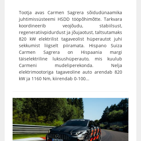
Tootja avas Carmen Sagrera sõidudünaamika
juhtimissüsteemi HSDD tööpõhimõtte. Tarkvara
koordineerib veojõudu, stabiilsust,
regeneratiivpidurdust ja jõujaotust, taltsutamaks
820 kW elektrilist tagaveolist hüperautot juhi
sekkumist liigselt piiramata. Hispano Suiza
Carmen Sagrera on Hispaania margi
täiselektriline luksushüperauto, mis kuulub
Carmeni mudeliperekonda. Nelja
elektrimootoriga tagaveoline auto arendab 820
kW ja 1160 Nm, kiirendab 0-100...