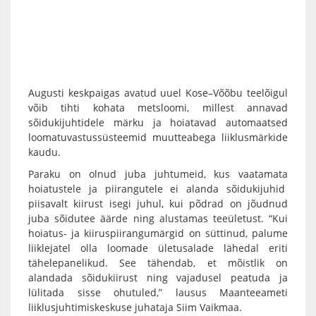
Augusti keskpaigas avatud uuel Kose–Võõbu teelõigul
võib tihti kohata metsloomi, millest annavad
sõidukijuhtidele märku ja hoiatavad automaatsed
loomatuvastussüsteemid muutteabega liiklusmärkide
kaudu.
Paraku on olnud juba juhtumeid, kus vaatamata
hoiatustele ja piirangutele ei alanda sõidukijuhid
piisavalt kiirust isegi juhul, kui põdrad on jõudnud
juba sõidutee äärde ning alustamas teeületust. “Kui
hoiatus- ja kiiruspiirangumärgid on süttinud, palume
liiklejatel olla loomade ületusalade lähedal eriti
tähelepanelikud. See tähendab, et mõistlik on
alandada sõidukiirust ning vajadusel peatuda ja
lülitada sisse ohutuled,” lausus Maanteeameti
liiklusjuhtimiskeskuse juhataja Siim Vaikmaa.