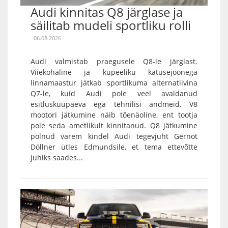
Audi kinnitas Q8 järglase ja
säilitab mudeli sportliku rolli
06.08.2026
Audi valmistab praegusele Q8-le järglast.
Viiekohaline ja kupeeliku katusejoonega
linnamaastur jätkab sportlikuma alternatiivina
Q7-le, kuid Audi pole veel avaldanud
esitluskuupäeva ega tehnilisi andmeid. V8
mootori jätkumine näib tõenäoline, ent tootja
pole seda ametlikult kinnitanud. Q8 jätkumine
polnud varem kindel Audi tegevjuht Gernot
Döllner ütles Edmundsile, et tema ettevõtte
juhiks saades...