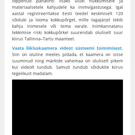
lõppenud pahatihti lisaks uluki hukkumisele ja
materiaalsetele kahjudele ka inimvigastusega. Igal
aastal registreeritakse Eesti teedel keskmiselt 120
sõiduki ja looma kokkupõrget, mille tagajärjel tekib
kahju inimesele või tema varale. Inimkannatanu
tekkimise riski kokkupõrkel suurendab oluliselt suur
kiirus Tallinna–Tartu maanteel.
Vaata liikluskaamera videot süsteemi toimimisest
.
Siin on oluline meeles pidada, et kaamera on sisse
suuminud ning märkide vahemaa on oluliselt pikem
kui videolt tundub. Samuti tundub sõidukite kiirus
tegelikust madalam.