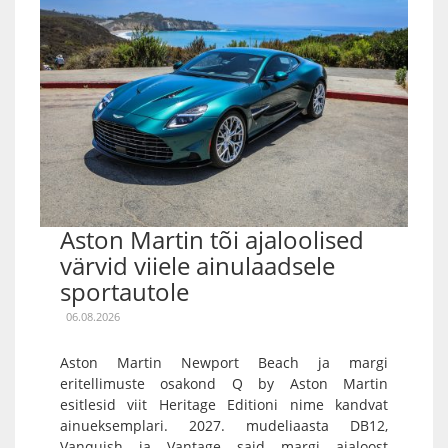
Aston Martin tõi ajaloolised
värvid viiele ainulaadsele
sportautole
06.08.2026
Aston Martin Newport Beach ja margi
eritellimuste osakond Q by Aston Martin
esitlesid viit Heritage Editioni nime kandvat
ainueksemplari. 2027. mudeliaasta DB12,
Vanquish ja Vantage said margi ajaloost