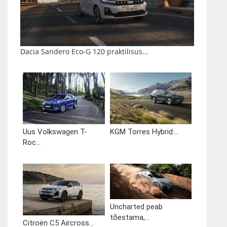
Dacia Sandero Eco-G 120 praktilisus...
Uus Volkswagen T-
KGM Torres Hybrid:...
Roc...
Uncharted peab
tõestama,...
Citroën C5 Aircross...