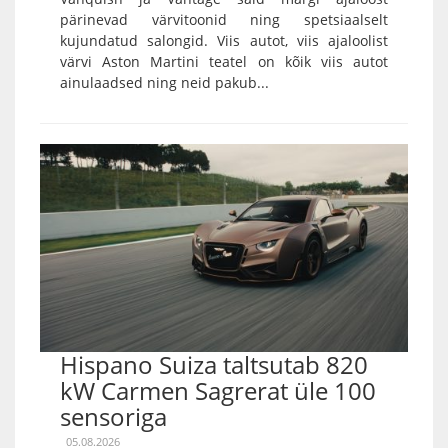
pärinevad värvitoonid ning spetsiaalselt
kujundatud salongid. Viis autot, viis ajaloolist
värvi Aston Martini teatel on kõik viis autot
ainulaadsed ning neid pakub...
Hispano Suiza taltsutab 820
kW Carmen Sagrerat üle 100
sensoriga
05.08.2026