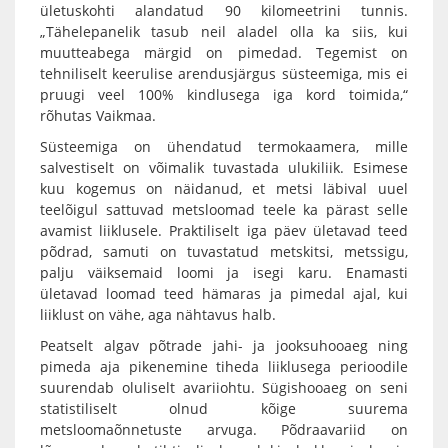
ületuskohti alandatud 90 kilomeetrini tunnis.
„Tähelepanelik tasub neil aladel olla ka siis, kui
muutteabega märgid on pimedad. Tegemist on
tehniliselt keerulise arendusjärgus süsteemiga, mis ei
pruugi veel 100% kindlusega iga kord toimida,“
rõhutas Vaikmaa.
Süsteemiga on ühendatud termokaamera, mille
salvestiselt on võimalik tuvastada ulukiliik. Esimese
kuu kogemus on näidanud, et metsi läbival uuel
teelõigul sattuvad metsloomad teele ka pärast selle
avamist liiklusele. Praktiliselt iga päev ületavad teed
põdrad, samuti on tuvastatud metskitsi, metssigu,
palju väiksemaid loomi ja isegi karu. Enamasti
ületavad loomad teed hämaras ja pimedal ajal, kui
liiklust on vähe, aga nähtavus halb.
Peatselt algav põtrade jahi- ja jooksuhooaeg ning
pimeda aja pikenemine tiheda liiklusega perioodile
suurendab oluliselt avariiohtu. Sügishooaeg on seni
statistiliselt olnud kõige suurema
metsloomaõnnetuste arvuga. Põdraavariid on