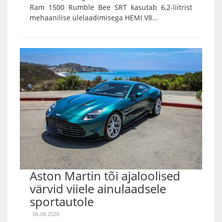
Ram 1500 Rumble Bee SRT kasutab 6,2-liitrist
mehaanilise ülelaadimisega HEMI V8...
Aston Martin tõi ajaloolised
värvid viiele ainulaadsele
sportautole
06.08.2026