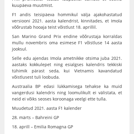
kuupäeva muutmist.
F1 andis teisipäeva hommikul välja ajakohastatud
versiooni 2021. aasta kalendrist, kinnitades, et Imola
võõrustab hooaja teist võistlust 18. aprillil.
San Marino Grand Prix endine võõrustaja korraldas
mullu novembris oma esimese F1 võistluse 14 aasta
jooksul.
Selle edu ajendas Imola ametnikke otsima juba 2021.
aastaks kokkulepet ning esialgses kalendris tekkiski
tühimik pärast seda, kui Vietnamis kavandatud
võistlusest tuli loobuda.
Austraalia BP edasi lükkamisega tehakse ka muid
vangerdusi kalendris ning loomulikult ei välistata, et
neid ei võiks seoses koroonaga veelgi ette tulla.
Muudetud 2021. aasta F1 kalender
28. märts – Bahreini GP
18. aprill – Emilia Romagna GP