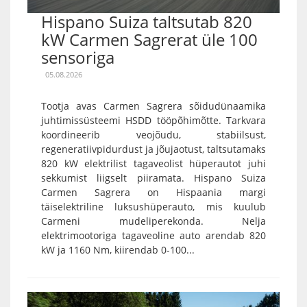
Hispano Suiza taltsutab 820
kW Carmen Sagrerat üle 100
sensoriga
05.08.2026
Tootja avas Carmen Sagrera sõidudünaamika
juhtimissüsteemi HSDD tööpõhimõtte. Tarkvara
koordineerib veojõudu, stabiilsust,
regeneratiivpidurdust ja jõujaotust, taltsutamaks
820 kW elektrilist tagaveolist hüperautot juhi
sekkumist liigselt piiramata. Hispano Suiza
Carmen Sagrera on Hispaania margi
täiselektriline luksushüperauto, mis kuulub
Carmeni mudeliperekonda. Nelja
elektrimootoriga tagaveoline auto arendab 820
kW ja 1160 Nm, kiirendab 0-100...