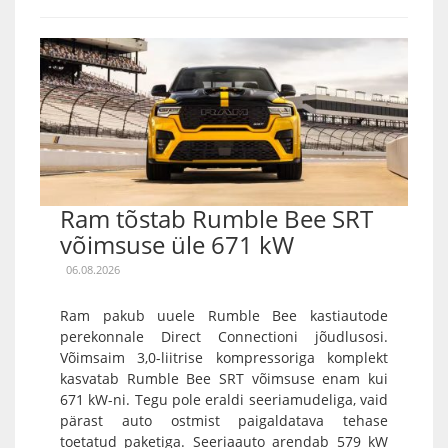
Ram tõstab Rumble Bee SRT
võimsuse üle 671 kW
06.08.2026
Ram pakub uuele Rumble Bee kastiautode
perekonnale Direct Connectioni jõudlusosi.
Võimsaim 3,0-liitrise kompressoriga komplekt
kasvatab Rumble Bee SRT võimsuse enam kui
671 kW-ni. Tegu pole eraldi seeriamudeliga, vaid
pärast auto ostmist paigaldatava tehase
toetatud paketiga. Seeriaauto arendab 579 kW