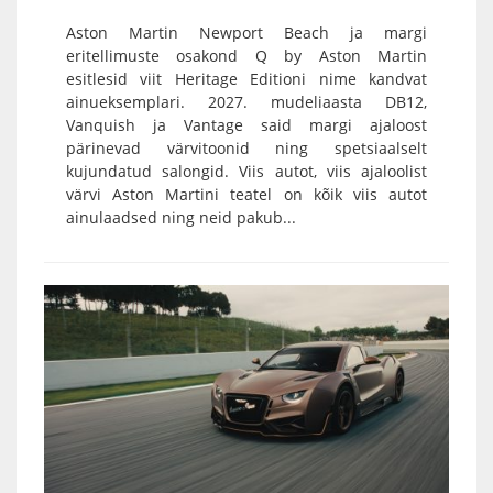
Aston Martin Newport Beach ja margi
eritellimuste osakond Q by Aston Martin
esitlesid viit Heritage Editioni nime kandvat
ainueksemplari. 2027. mudeliaasta DB12,
Vanquish ja Vantage said margi ajaloost
pärinevad värvitoonid ning spetsiaalselt
kujundatud salongid. Viis autot, viis ajaloolist
värvi Aston Martini teatel on kõik viis autot
ainulaadsed ning neid pakub...