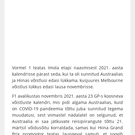
Vormel 1 teatas Imola etapi naasmisest 2021. aasta
kalendrisse pärast seda, kui ta oli sunnitud Austraalias
ja Hiinas võistlusi edasi lükkama, kusjuures Melbourne
võistlus lükkus edasi lausa novembrisse.
F1 avalikustas novembris 2021. aasta 23 GP-s koosneva
võistluste kalendri, mis pidi algama Austraalias, kuid
on COVID-19 pandeemia tõttu juba sunnitud tegema
muudatusi, sest viimastel nädalatel on selgunud, et
Austraalia ei saa jätkuvate reisipiirangute tõttu 21.
märtsil võidusõitu korraldada, samas kui Hiina Grand
Prix promootor teatas laupäeval samuti, et soovib