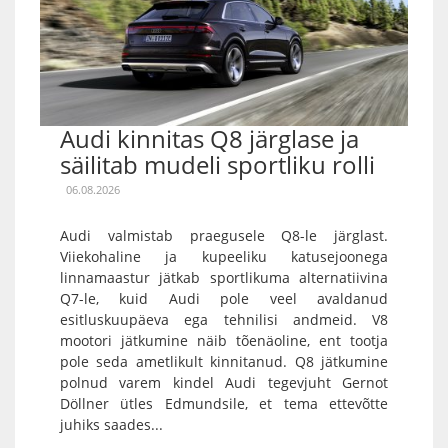
Audi kinnitas Q8 järglase ja
säilitab mudeli sportliku rolli
06.08.2026
Audi valmistab praegusele Q8-le järglast.
Viiekohaline ja kupeeliku katusejoonega
linnamaastur jätkab sportlikuma alternatiivina
Q7-le, kuid Audi pole veel avaldanud
esitluskuupäeva ega tehnilisi andmeid. V8
mootori jätkumine näib tõenäoline, ent tootja
pole seda ametlikult kinnitanud. Q8 jätkumine
polnud varem kindel Audi tegevjuht Gernot
Döllner ütles Edmundsile, et tema ettevõtte
juhiks saades...