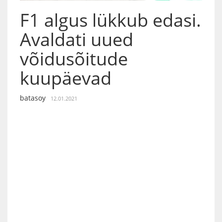
F1 algus lükkub edasi.
Avaldati uued
võidusõitude
kuupäevad
batasoy
12.01.2021