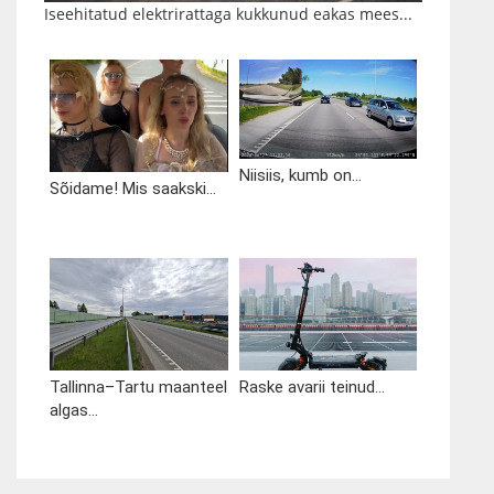
Iseehitatud elektrirattaga kukkunud eakas mees...
Niisiis, kumb on...
Sõidame! Mis saakski...
Tallinna–Tartu maanteel
Raske avarii teinud...
algas...