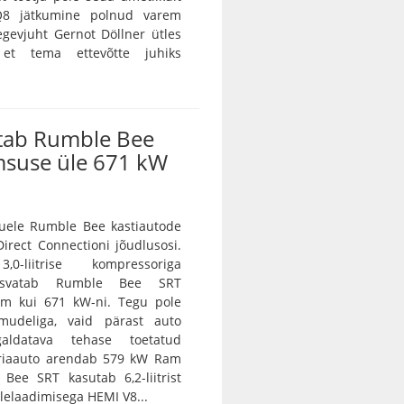
 Q8 jätkumine polnud varem
egevjuht Gernot Döllner ütles
 et tema ettevõtte juhiks
tab Rumble Bee
msuse üle 671 kW
ele Rumble Bee kastiautode
irect Connectioni jõudlusosi.
0-liitrise kompressoriga
asvatab Rumble Bee SRT
m kui 671 kW-ni. Tegu pole
amudeliga, vaid pärast auto
galdatava tehase toetatud
eriaauto arendab 579 kW Ram
Bee SRT kasutab 6,2-liitrist
lelaadimisega HEMI V8...