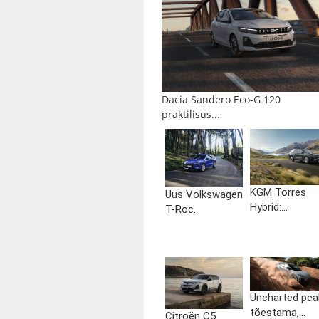
Dacia Sandero Eco-G 120
praktilisus...
KGM Torres
Uus Volkswagen
Hybrid:...
T-Roc...
Uncharted pea
tõestama,...
Citroën C5