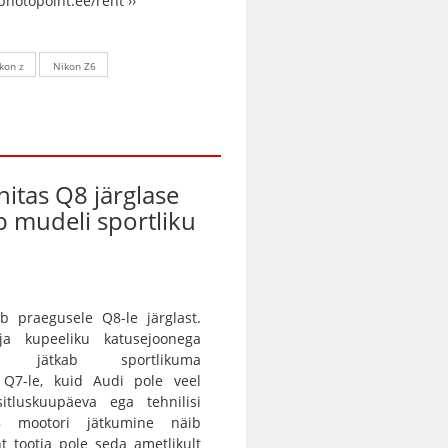
photopoint.ee/rent ››
kon z
Nikon Z6
nitas Q8 järglase
ab mudeli sportliku
b praegusele Q8-le järglast.
 ja kupeeliku katusejoonega
tur jätkab sportlikuma
a Q7-le, kuid Audi pole veel
itluskuupäeva ega tehnilisi
8 mootori jätkumine näib
nt tootja pole seda ametlikult