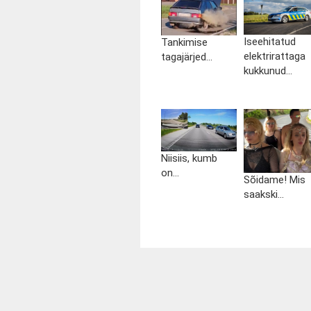
Iseehitatud
Tankimise
elektrirattaga
tagajärjed...
kukkunud...
Niisiis, kumb
on...
Sõidame! Mis
saakski...