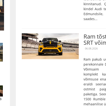
kinnitanud.
kindel Audi t
Edmundsile,
saades...
Ram tõs
SRT või
06.08.2026
Ram pakub uu
perekonnale D
Võimsaim 3,
komplekt k
võimsuse ena
eraldi seeri
ostmist pai
paketiga. Se
1500 Rumble 
b
mehaanilise ü