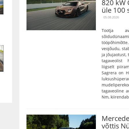
820 kW 
üle 100 
05.08.2026
Tootja a
sõidudünaam
tööpõhimõtt
veojõudu, stab
ja jõujaotust,
tagaveolist
liigselt pii
Sagrera on Hi
luksushüper
mudelipereko
tagaveoline 
Nm, kiirendab 
Mercede
võttis N