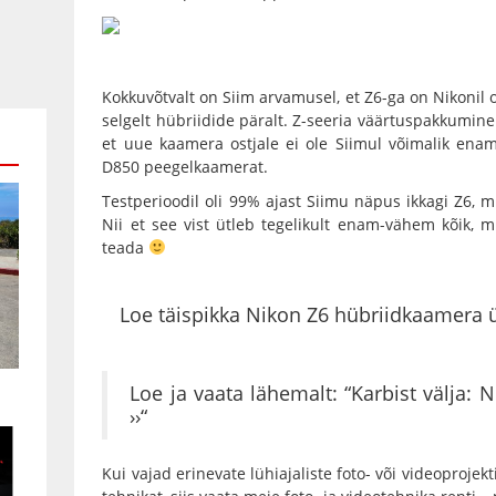
Kokkuvõtvalt on Siim arvamusel, et Z6-ga on Nikonil o
selgelt hübriidide päralt. Z-seeria väärtuspakkumin
et uue kaamera ostjale ei ole Siimul võimalik enam
D850 peegelkaamerat.
Testperioodil oli 99% ajast Siimu näpus ikkagi
Z6
, m
Nii et see vist ütleb tegelikult enam-vähem kõik, 
teada
Loe täispikka Nikon Z6 hübriidkaamera ü
Loe ja vaata lähemalt: “
Karbist välja:
››
“
Kui vajad erinevate lühiajaliste foto- või videoprojek