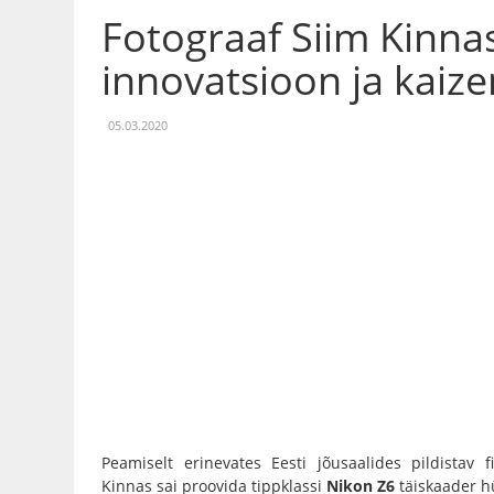
Fotograaf Siim Kinnas
innovatsioon ja kaize
05.03.2020
Peamiselt erinevates Eesti jõusaalides pildistav f
Kinnas
sai proovida tippklassi
Nikon Z6
täiskaader h