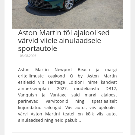
Aston Martin tõi ajaloolised
värvid viiele ainulaadsele
sportautole
06.08.2026
Aston Martin Newport Beach ja margi
eritellimuste osakond Q by Aston Martin
esitlesid viit Heritage Editioni nime kandvat
ainueksemplari. 2027. mudeliaasta DB12,
Vanquish ja Vantage said margi ajaloost
pärinevad värvitoonid ning spetsiaalselt
kujundatud salongid. Viis autot, viis ajaloolist
värvi Aston Martini teatel on kõik viis autot
ainulaadsed ning neid pakub...