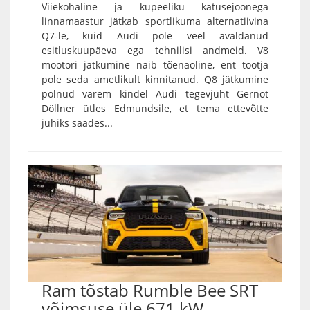
Viiekohaline ja kupeeliku katusejoonega
linnamaastur jätkab sportlikuma alternatiivina
Q7-le, kuid Audi pole veel avaldanud
esitluskuupäeva ega tehnilisi andmeid. V8
mootori jätkumine näib tõenäoline, ent tootja
pole seda ametlikult kinnitanud. Q8 jätkumine
polnud varem kindel Audi tegevjuht Gernot
Döllner ütles Edmundsile, et tema ettevõtte
juhiks saades...
Ram tõstab Rumble Bee SRT
võimsuse üle 671 kW