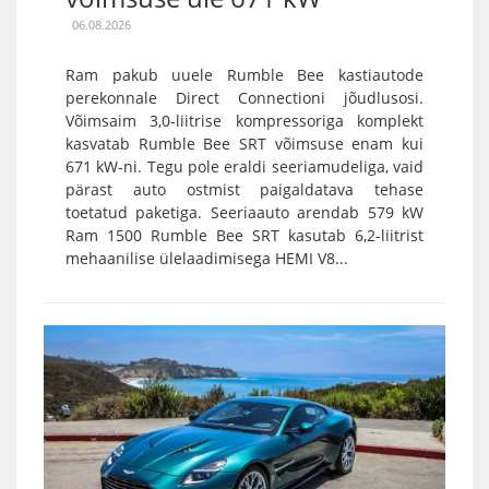
06.08.2026
Ram pakub uuele Rumble Bee kastiautode
perekonnale Direct Connectioni jõudlusosi.
Võimsaim 3,0-liitrise kompressoriga komplekt
kasvatab Rumble Bee SRT võimsuse enam kui
671 kW-ni. Tegu pole eraldi seeriamudeliga, vaid
pärast auto ostmist paigaldatava tehase
toetatud paketiga. Seeriaauto arendab 579 kW
Ram 1500 Rumble Bee SRT kasutab 6,2-liitrist
mehaanilise ülelaadimisega HEMI V8...