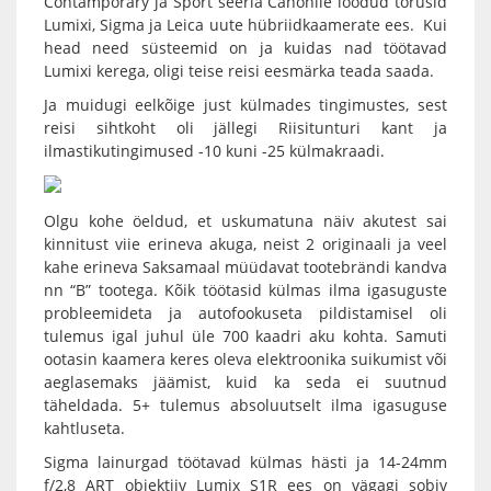
Contamporary ja Sport seeria Canonile loodud torusid
Lumixi, Sigma ja Leica uute hübriidkaamerate ees. Kui
head need süsteemid on ja kuidas nad töötavad
Lumixi kerega, oligi teise reisi eesmärka teada saada.
Ja muidugi eelkõige just külmades tingimustes, sest
reisi sihtkoht oli jällegi Riisitunturi kant ja
ilmastikutingimused -10 kuni -25 külmakraadi.
Olgu kohe öeldud, et uskumatuna näiv akutest sai
kinnitust viie erineva akuga, neist 2 originaali ja veel
kahe erineva Saksamaal müüdavat tootebrändi kandva
nn “B” tootega. Kõik töötasid külmas ilma igasuguste
probleemideta ja autofookuseta pildistamisel oli
tulemus igal juhul üle 700 kaadri aku kohta. Samuti
ootasin kaamera keres oleva elektroonika suikumist või
aeglasemaks jäämist, kuid ka seda ei suutnud
täheldada. 5+ tulemus absoluutselt ilma igasuguse
kahtluseta.
Sigma
lainurgad töötavad külmas hästi ja
14-24mm
f/2,8 ART
objektiiv Lumix S1R ees on vägagi sobiv