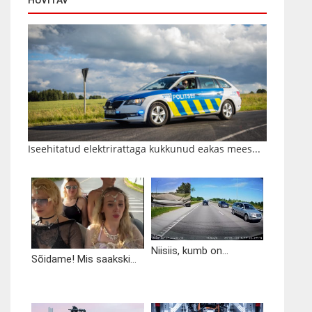
HUVITAV
Iseehitatud elektrirattaga kukkunud eakas mees...
Niisiis, kumb on...
Sõidame! Mis saakski...