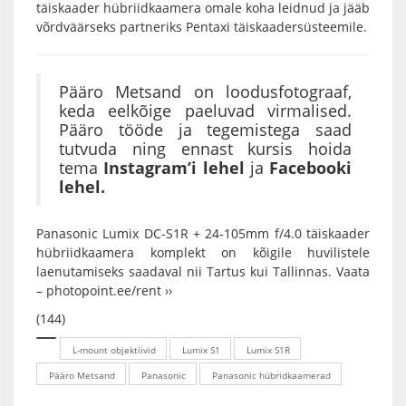
täiskaader hübriidkaamera omale koha leidnud ja jääb
võrdväärseks partneriks Pentaxi täiskaadersüsteemile.
Pääro Metsand on loodusfotograaf,
keda eelkõige paeluvad virmalised.
Pääro tööde ja tegemistega saad
tutvuda ning ennast kursis hoida
tema
Instagram’i lehel
ja
Facebooki
lehel
.
Panasonic Lumix DC-S1R + 24-105mm f/4.0
täiskaader
hübriidkaamera komplekt on kõigile huvilistele
laenutamiseks saadaval nii Tartus kui Tallinnas. Vaata
–
photopoint.ee/rent ››
(144)
L-mount objektiivid
Lumix S1
Lumix S1R
Pääro Metsand
Panasonic
Panasonic hübridkaamerad