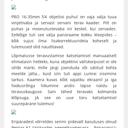
PRO 16-35mm f/4 objetiivi puhul on vaja välja tuua
vinjetivaba ja servast servani terav kaader. Pilt on
puhas ja moonutustevaba nii keskel, kui servades.
Eelkõige tuli see välja panoraame kokku kleepides –
kõik sujus ilma lisakorrektuurideta koheselt ja
tulemused olid nauditavad.
Lõpmatusse teravustamise katsetamisel manuaalselt
ehmatasin hetkeks, kuna objektiivi väliskorpusel ei ole
ühtki märki, mille järgi joonduda või sätitud kohta
meelde jätta… kuid siin tuli appi Lumixi sisemine
tarkus. Kaamera kuvas kõik vajaliku ekraanil ja iga
fookusrõnga liikumine andis täpse näidu ja
teravuskauguse. Sain tähed teravaks kolmanda
klõpsuga. JA see on uue toru katsetamisel
suurepärane tulemus!
Eripäradest võrreldes senini pidevalt kasutuses olnud
Pentax K1 täiskaader peegelkaameraga – Panasonic’u