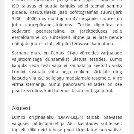
ISO taluvus ei suuda kahjuks sellel teemal sammu
pidada. Kasutuslaeks jääb ööfotograafias suurusjärk
3200 – 4000, mis muidugi on 47 megapiksli juures on
juba suurepärane tulemus. Tekkiv digimüra on
sedavörd peeneteraline, et järeltöötluses selle
eemaldamine on suhteliselt lihtne ja ei lase nende
näitajate juures oluliselt pildi teravusel kannatada.
Sarnane mure on Pentax K1-ga võrreldes varjualade
väljatoomisega dünaamilist ulatust testides. Lumix
kahjuks seda testi välja ei kannata ja seetõttu võiks
Lumixi kasutaja võtta aega rohkem säriajale ning
katsuda viia ISO sellejagu madalamale tasemele. Kiire
virmalistemängu puhul panoraami ehitades on see
pisut keeruline, kuid tulemus tasub end igal juhul.
Akutest
Lumixi originaalaku (
DMW-BLJ31
) täidab päevases
valguses pildistamisel ja AF-i kasutades suhteliselt
täpselt kõiki neid tehase poolt kirjeldatud normatiive.