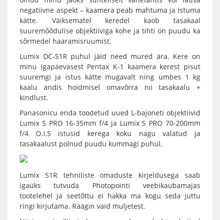
negatiivne aspekt – kaamera peab mahtuma ja istuma
kätte. Väiksematel keredel kaob tasakaal
suuremõõdulise objektiiviga kohe ja tihti on puudu ka
sõrmedel haaramisruumist.
Lumix DC-S1R
puhul jäid need mured ära. Kere on
minu igapäevasest Pentax K-1 kaamera kerest pisut
suuremgi ja istus kätte mugavalt ning umbes 1 kg
kaalu andis hoidmisel omavõrra nii tasakaalu +
kindlust.
Panasonicu enda toodetud uued L-bajoneti objektiivid
Lumix S PRO 16-35mm f/4
ja
Lumix S PRO 70-200mm
f/4 O.I.S
istusid kerega koku nagu valatud ja
tasakaalust polnud puudu kummagi puhul.
Lumix S1R tehniliste omaduste kirjeldusega saab
igaüks tutvuda Photopointi veebikaubamajas
tootelehel
ja seetõttu ei hakka ma kogu seda juttu
ringi kirjutama. Räägin vaid muljetest.