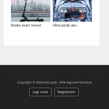
Raske avarii teinud...
Hiina piirab aku...
Copyright © 2024 Auto.pub - Kõik õigused hõivatud
Logi sisse
Registreeri