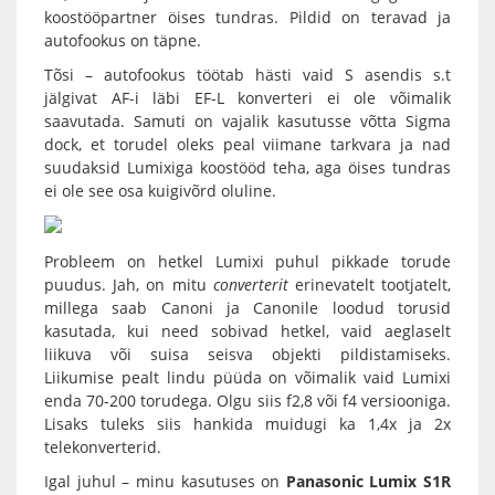
koostööpartner öises tundras. Pildid on teravad ja
autofookus on täpne.
Tõsi – autofookus töötab hästi vaid S asendis s.t
jälgivat AF-i läbi EF-L konverteri ei ole võimalik
saavutada. Samuti on vajalik kasutusse võtta
Sigma
dock
, et torudel oleks peal viimane tarkvara ja nad
suudaksid Lumixiga koostööd teha, aga öises tundras
ei ole see osa kuigivõrd oluline.
Probleem on hetkel Lumixi puhul pikkade torude
puudus. Jah, on mitu
converterit
erinevatelt tootjatelt,
millega saab Canoni ja Canonile loodud torusid
kasutada, kui need sobivad hetkel, vaid aeglaselt
liikuva või suisa seisva objekti pildistamiseks.
Liikumise pealt lindu püüda on võimalik vaid Lumixi
enda 70-200 torudega. Olgu siis f2,8 või f4 versiooniga.
Lisaks tuleks siis hankida muidugi ka 1,4x ja 2x
telekonverterid.
Igal juhul – minu kasutuses on
Panasonic Lumix S1R