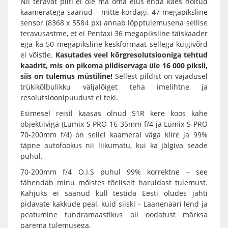
Nii teravat pilti ei ole ma oma elus enda käes hoitud
kaameratega saanud – mitte kordagi. 47 megapiksline
sensor (8368 x 5584 px) annab lõpptulemusena sellise
teravusastme, et ei Pentaxi 36 megapiksline täiskaader
ega ka 50 megapiksline keskformaat sellega kuigivõrd
ei võistle.
Kasutades veel kõrgresolutsiooniga tehtud
kaadrit, mis on pikema pildiservaga üle 16 000 piksli,
siis on tulemus müstiline!
Sellest pildist on vajadusel
trükikõlbulikku väljalõiget teha imelihtne ja
resolutsioonipuudust ei teki.
Esimesel reisil kaasas olnud S1R kere koos kahe
objektiiviga (Lumix S PRO 16-35mm f/4 ja Lumix S PRO
70-200mm f/4) on sellel kaameral väga kiire ja 99%
täpne autofookus nii liikumatu, kui ka jälgiva seade
puhul.
70-200mm f/4 O.I.S puhul 99% korrektne – see
tähendab minu mõistes tõeliselt haruldast tulemust.
Kahjuks ei saanud küll testida Eesti oludes jahti
pidavate kakkude peal, kuid siiski – Laanenääri lend ja
peatumine tundramaastikus oli oodatust märksa
parema tulemusega.