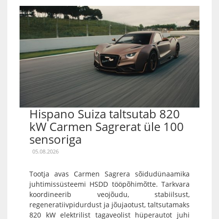
Hispano Suiza taltsutab 820
kW Carmen Sagrerat üle 100
sensoriga
05.08.2026
Tootja avas Carmen Sagrera sõidudünaamika
juhtimissüsteemi HSDD tööpõhimõtte. Tarkvara
koordineerib veojõudu, stabiilsust,
regeneratiivpidurdust ja jõujaotust, taltsutamaks
820 kW elektrilist tagaveolist hüperautot juhi