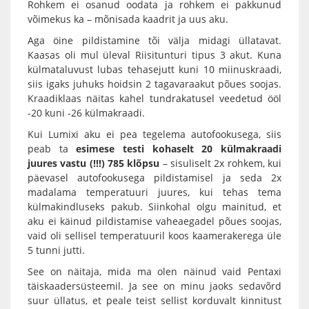
Rohkem ei osanud oodata ja rohkem ei pakkunud
võimekus ka – mõnisada kaadrit ja uus aku.
Aga öine pildistamine tõi välja midagi üllatavat.
Kaasas oli mul üleval Riisitunturi tipus 3 akut. Kuna
külmataluvust lubas tehasejutt kuni 10 miinuskraadi,
siis igaks juhuks hoidsin 2 tagavaraakut põues soojas.
Kraadiklaas näitas kahel tundrakatusel veedetud ööl
-20 kuni -26 külmakraadi.
Kui Lumixi aku ei pea tegelema autofookusega, siis
peab ta
esimese testi kohaselt 20 külmakraadi
juures vastu (!!!) 785 klõpsu
– sisuliselt 2x rohkem, kui
päevasel autofookusega pildistamisel ja seda 2x
madalama temperatuuri juures, kui tehas tema
külmakindluseks pakub. Siinkohal olgu mainitud, et
aku ei käinud pildistamise vaheaegadel põues soojas,
vaid oli sellisel temperatuuril koos kaamerakerega üle
5 tunni jutti.
See on näitaja, mida ma olen näinud vaid Pentaxi
täiskaadersüsteemil. Ja see on minu jaoks sedavõrd
suur üllatus, et peale teist sellist korduvalt kinnitust