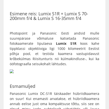
Esimene reis: Lumix S1R + Lumix S 70-
200mm f/4 & Lumix S 16-35mm f/4
Photopoint ja Panasonic Eesti andsid mulle
suurepärase võimaluse katsetada Panasonic
fotokaamerate lipulaeva
Lumix S1R
koos kahe
tippklassi objektiiviga ligi 1000 kilomeetrit Eestist
põhja pool, et testida kaamera vastupidavust
krõbekülmas Riisitunturis nii külmakindluse-, kui ka
ööfotograafia seisukohalt lähtudes.
Esmamuljed
Panasonic Lumix DC-S1R
täiskaader hübriidkaamera
on suur! Kui enamasti arvatakse, et hübriidkaamera
annab eelise just oma kompaktsuse tõttu, siis see on
olnud minu jaoks suhteliselt vähetähtis või lausa