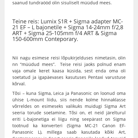
saanud tundraööd olin sisuliselt müüdud mees.
Teine reis: Lumix S1R + Sigma adapter MC-
21 EF – L bajonetile + Sigma 14-24mm f/2,8
ART + Sigma 25-105mm f/4 ART & Sigma
150-600mm Conteporary.
Nii nagu esimese reisi lõpukirjelduses nimetasin, olin
nn “müüdud mees”. Teise reisi jaoks polnud enam
vaja omale keret kaasa küsida, sest enda oma oli
soetatud ja igapäevases kasutuses Pentaxi varustuse
kõrval.
Tõsi – kuna Sigma, Leica ja Panasonic on loonud oma
ühise L-mount liidu, siis nende kolme hinnaklasse
võrreldes on esimeseks valikuks muidugi
Sigma Art
seeria torude soetamine. Tõsi on, et neid järelturul
eriti L-bajonetiga ei liigu ning seepärast on Sigma
tootnud ka konverteri (
Sigma MC-21 Canon EF-
Panasonic L
), millega saab kasutada kõiki Art,