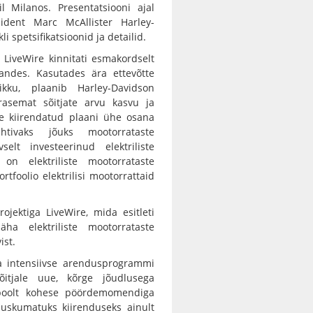
 Milanos. Presentatsiooni ajal
sident Marc McAllister Harley-
li spetsifikatsioonid ja detailid.
 LiveWire kinnitati esmakordselt
andes. Kasutades ära ettevõtte
kku, plaanib Harley-Davidson
arasemat sõitjate arvu kasvu ja
lle kiirendatud plaani ühe osana
tivaks jõuks mootorrataste
selt investeerinud elektriliste
 on elektriliste mootorrataste
tfoolio elektrilisi mootorrattaid
jektiga LiveWire, mida esitleti
ha elektriliste mootorrataste
ist.
a intensiivse arendusprogrammi
itjale uue, kõrge jõudlusega
i poolt kohese pöördemomendiga
uskumatuks kiirenduseks ainult