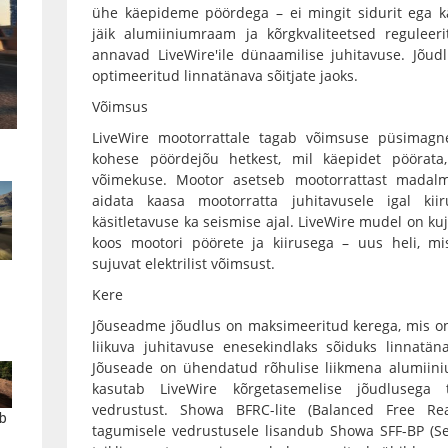
ühe käepideme pöördega – ei mingit sidurit ega k
jäik alumiiniumraam ja kõrgkvaliteetsed regulee
annavad LiveWire'ile dünaamilise juhitavuse. Jõud
optimeeritud linnatänava sõitjate jaoks.
Võimsus
LiveWire mootorrattale tagab võimsuse püsimagne
kohese pöördejõu hetkest, mil käepidet pöörata
võimekuse. Mootor asetseb mootorrattast madalm
aidata kaasa mootorratta juhitavusele igal kii
käsitletavuse ka seismise ajal. LiveWire mudel on k
koos mootori pöörete ja kiirusega – uus heli, mi
sujuvat elektrilist võimsust.
Kere
Jõuseadme jõudlus on maksimeeritud kerega, mis o
liikuva juhitavuse enesekindlaks sõiduks linnatäna
Jõuseade on ühendatud rõhulise liikmena alumiini
kasutab LiveWire kõrgetasemelise jõudlusega t
vedrustust. Showa BFRC-lite (Balanced Free Re
b
tagumisele vedrustusele lisandub Showa SFF-BP (Se