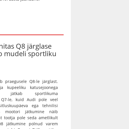
nitas Q8 järglase
ab mudeli sportliku
b praegusele Q8-le järglast.
 ja kupeeliku katusejoonega
tur jätkab sportlikuma
a Q7-le, kuid Audi pole veel
itluskuupäeva ega tehnilisi
8 mootori jätkumine näib
nt tootja pole seda ametlikult
 Q8 jätkumine polnud varem