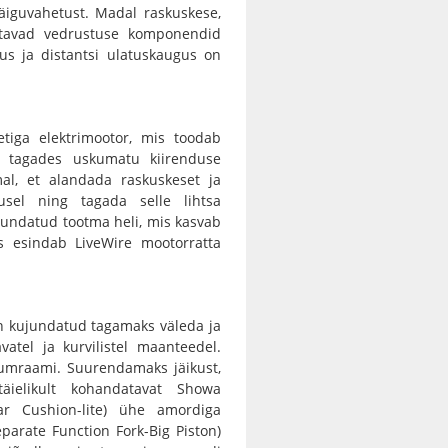
äiguvahetust. Madal raskuskese,
ritavad vedrustuse komponendid
lus ja distantsi ulatuskaugus on
tiga elektrimootor, mis toodab
, tagades uskumatu kiirenduse
al, et alandada raskuskeset ja
rusel ning tagada selle lihtsa
ujundatud tootma heli, mis kasvab
s esindab LiveWire mootorratta
n kujundatud tagamaks väleda ja
vatel ja kurvilistel maanteedel.
umraami. Suurendamaks jäikust,
äielikult kohandatavat Showa
ar Cushion-lite) ühe amordiga
parate Function Fork-Big Piston)