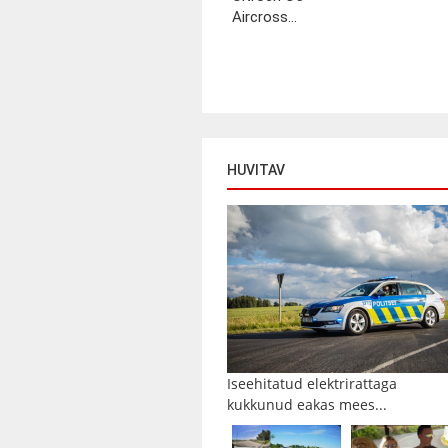
Aircross...
HUVITAV
Iseehitatud elektrirattaga
kukkunud eakas mees...