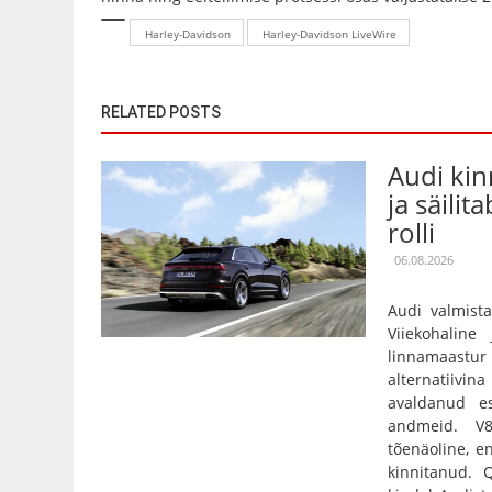
Harley-Davidson
Harley-Davidson LiveWire
RELATED POSTS
Audi kin
ja säilit
rolli
06.08.2026
Audi valmista
Viiekohaline
linnamaas
alternatiivin
avaldanud es
andmeid. V
tõenäoline, e
kinnitanud.