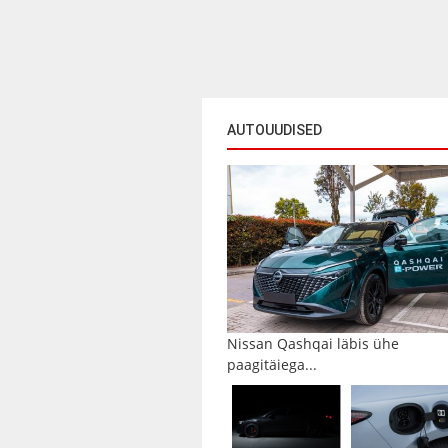
AUTOUUDISED
Nissan Qashqai läbis ühe
paagitäiega...