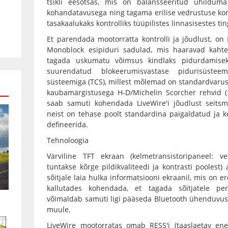
tsikli eesotsas, mis on balansseeritud ühildum
kohandatavusega ning tagama erilise vedrustuse kont
tasakaalukaks kontrolliks tüüpilistes linnasisestes ti
Et parendada mootorratta kontrolli ja jõudlust, on
Monoblock esipiduri sadulad, mis haaravad kaht
tagada uskumatu võimsus kindlaks pidurdamisek
suurendatud blokeerumisvastase pidurisüsteem
süsteemiga (TCS), millest mõlemad on standardvarust
kaubamärgistusega H-D/Michelin Scorcher rehvid 
saab samuti kohendada LiveWire'i jõudlust seitsme
neist on tehase poolt standardina paigaldatud ja ko
defineerida.
Tehnoloogia
Värviline TFT ekraan (kelmetransistoripaneel: ve
tuntakse kõrge pildikvaliteedi ja kontrasti poolest
sõitjale laia hulka informatsiooni ekraanil, mis on er
kallutades kohendada, et tagada sõitjatele pe
võimaldab samuti ligi pääseda Bluetooth ühenduvusel
muule.
LiveWire mootorratas omab RESS'i (taaslaetav ene