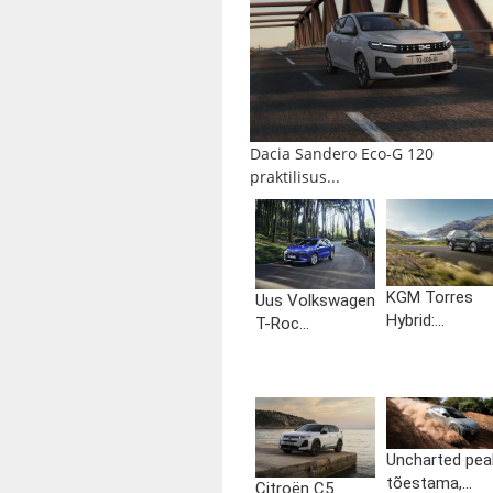
Dacia Sandero Eco-G 120
praktilisus...
KGM Torres
Uus Volkswagen
Hybrid:...
T-Roc...
Uncharted pea
tõestama,...
Citroën C5