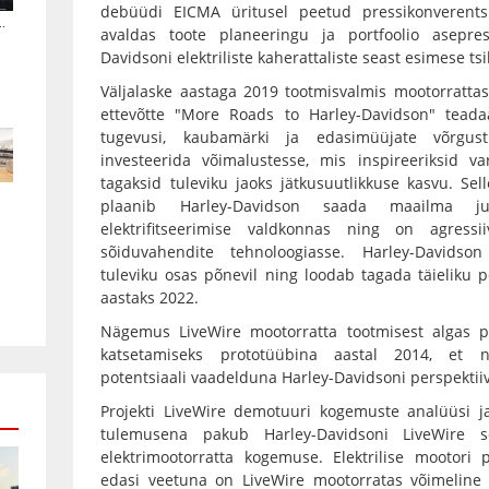
debüüdi EICMA üritusel peetud pressikonverentsil
.
avaldas toote planeeringu ja portfoolio asepre
Davidsoni elektriliste kaherattaliste seast esimese tsik
Väljalaske aastaga 2019 tootmisvalmis mootorrattas
ettevõtte "More Roads to Harley-Davidson" teada
tugevusi, kaubamärki ja edasimüüjate võrgusti
investeerida võimalustesse, mis inspireeriksid v
tagaksid tuleviku jaoks jätkusuutlikkuse kasvu. Se
plaanib Harley-Davidson saada maailma juh
elektrifitseerimise valdkonnas ning on agressiiv
sõiduvahendite tehnoloogiasse. Harley-Davidson
tuleviku osas põnevil ning loodab tagada täieliku por
aastaks 2022.
Nägemus LiveWire mootorratta tootmisest algas pro
katsetamiseks prototüübina aastal 2014, et nä
potentsiaali vaadelduna Harley-Davidsoni perspektiiv
Projekti LiveWire demotuuri kogemuste analüüsi j
tulemusena pakub Harley-Davidsoni LiveWire sõ
elektrimootorratta kogemuse. Elektrilise mootor
edasi veetuna on LiveWire mootorratas võimeline 