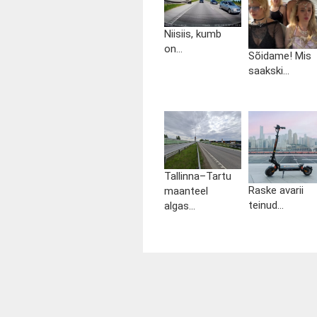
Niisiis, kumb
on...
Sõidame! Mis
saakski...
Tallinna–Tartu
Raske avarii
maanteel
teinud...
algas...