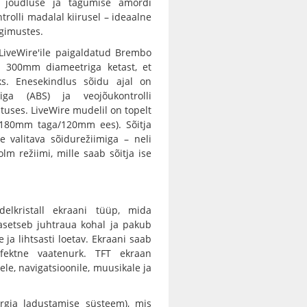
a jõudluse ja tagumise amordi
rolli madalal kiirusel – ideaalne
ngimustes.
 LiveWire'ile paigaldatud Brembo
e 300mm diameetriga ketast, et
s. Enesekindlus sõidu ajal on
iga (ABS) ja veojõukontrolli
uses. LiveWire mudelil on topelt
(180mm taga/120mm ees). Sõitja
 valitava sõidurežiimiga – neli
lm režiimi, mille saab sõitja ise
delkristall ekraani tüüp, mida
) asetseb juhtraua kohal ja pakub
e ja lihtsasti loetav. Ekraani saab
rfektne vaatenurk. TFT ekraan
e, navigatsioonile, muusikale ja
rgia ladustamise süsteem), mis