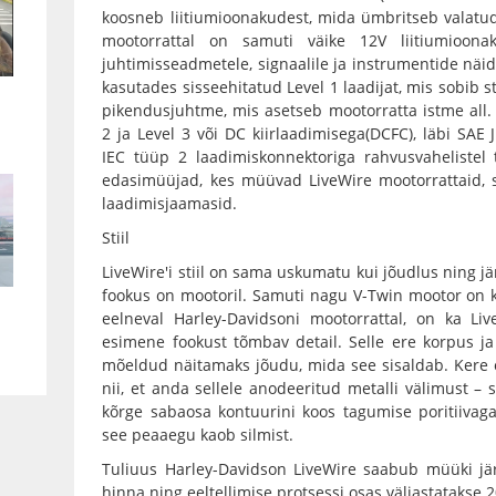
koosneb liitiumioonakudest, mida ümbritseb valatu
mootorrattal on samuti väike 12V liitiumioona
juhtimisseadmetele, signaalile ja instrumentide näid
kasutades sisseehitatud Level 1 laadijat, mis sobib 
pikendusjuhtme, mis asetseb mootorratta istme all. 
2 ja Level 3 või DC kiirlaadimisega(DCFC), läbi SAE
IEC tüüp 2 laadimiskonnektoriga rahvusvahelistel 
edasimüüjad, kes müüvad LiveWire mootorrattaid, 
laadimisjaamasid.
Stiil
LiveWire'i stiil on sama uskumatu kui jõudlus ning jä
fookus on mootoril. Samuti nagu V-Twin mootor on 
eelneval Harley-Davidsoni mootorrattal, on ka Liv
esimene fookust tõmbav detail. Selle ere korpus ja
mõeldud näitamaks jõudu, mida see sisaldab. Kere 
nii, et anda sellele anodeeritud metalli välimust – 
kõrge sabaosa kontuurini koos tagumise poritiivaga,
see peaaegu kaob silmist.
Tuliuus Harley-Davidson LiveWire saabub müüki jär
hinna ning eeltellimise protsessi osas väljastatakse 