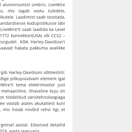
d alumiiniumist ümbris. LiveWire
ku, mis tagab voolu tuledele,
ikutele. Laadimist saab teostada,
standardsesse kodupistikusse läbi
LiveWire'it saab laadida ka Level
 J1772 konnektori(USA) või CCS2 –
turgudel. Kõik Harley-Davidson'i
saavad hakata pakkuma avalikke
rgib Harley-Davidsoni võtmestiili:
kõige pilkupüüdvam element igal
eWire'il tema elektrimootor just
 mehaaniline, lihaseline kuju on
on töödeldud värvitehnoloogiaga
see voolab alates akukattest kuni
 mis hoiab niivõrd rehvi ligi, et
gmisel aastal. Edasised detailid
2019. aasta jaanuaris.