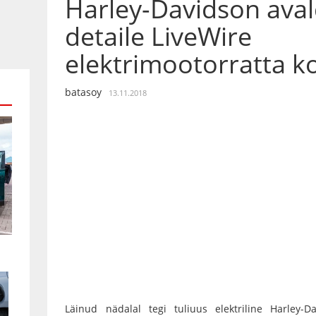
Harley-Davidson aval
detaile LiveWire
elektrimootorratta k
batasoy
13.11.2018
Läinud nädalal tegi tuliuus elektriline Harley