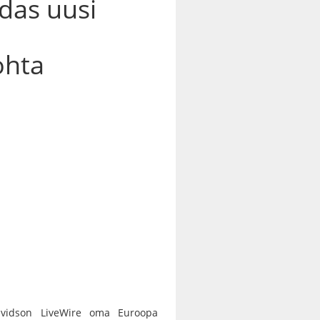
das uusi
ohta
-Davidson LiveWire oma Euroopa